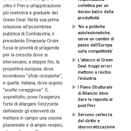
oltre il Pnrr e un’applicazione
collettiva per un
deciso balzo della
più realistica a graduale del
produttività
Green Deal. Nella sua prima
relazione all’assemblea
‘No a politiche
autolesionistiche,
pubblica di Confidustria, il
serve un cambio di
presidente Emanuele Orsini
passo dell’Europa
fissa le priorità di un’agenda
sulla competitività’
per la crescita dove si
L’attacco al Green
intersecano, a doppio filo, la
Deal: troppi errori
propettiva europea, dove
mettono a rischio
incombono “sfide ciclopiche”,
l’industria
e quella italiana, dove urgono
I Piano Strutturale
“scelte coraggiose”. E,
di Bilancio deve
soprattutto, pone l’esigenza
dare la risposta al
forte di allargare l’orizzonte
post Pnrr
definendo gli interventi da
Servono certezza
mettere in campo una visione
del diritto e
pluriennale e di ampio respiro,
sburocratizzazione.