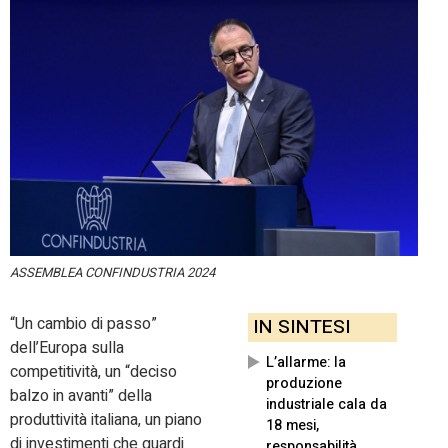
ASSEMBLEA CONFINDUSTRIA 2024
“Un cambio di passo”
IN SINTESI
dell’Europa sulla
L’allarme: la
competitività, un “deciso
produzione
balzo in avanti” della
industriale cala da
produttività italiana, un piano
18 mesi,
di investimenti che guardi
responsabilità