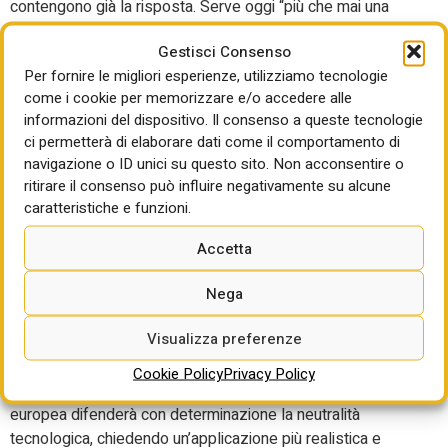
contengono già la risposta. Serve oggi “più che mai una
solida politica industriale europea” e non “politiche
Gestisci Consenso
ambientali autolesionistiche”.
Per fornire le migliori esperienze, utilizziamo tecnologie
L’attacco al Green Deal:
come i cookie per memorizzare e/o accedere alle
informazioni del dispositivo. Il consenso a queste tecnologie
troppi errori mettono a
ci permetterà di elaborare dati come il comportamento di
navigazione o ID unici su questo sito. Non acconsentire o
rischio l’industria
ritirare il consenso può influire negativamente su alcune
caratteristiche e funzioni.
E non è con queste politiche che si affronta la transizione
energetica. “Lo dico con chiarezza, in accordo con i colleghi
Accetta
delle Confindustrie europee. Il Green Deal è impregnato di
Nega
troppi errori che hanno messo e mettono a rischio
l’industria. Noi riteniamo che questo non sia l’obiettivo di
Visualizza preferenze
nessuno. La decarbonizzazione inseguita anche al prezzo
della deindustrializzazione è un debacle”. E per questo,
Cookie Policy
Privacy Policy
assicura il presidente degli industriali, “l’industria italiana ed
europea difenderà con determinazione la neutralità
tecnologica, chiedendo un’applicazione più realistica e