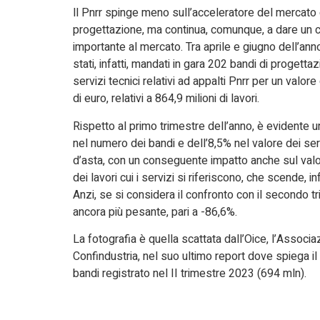
ll Pnrr spinge meno sull’acceleratore del mercato 
progettazione, ma continua, comunque, a dare un c
importante al mercato. Tra aprile e giugno dell’an
stati, infatti, mandati in gara 202 bandi di progettaz
servizi tecnici relativi ad appalti Pnrr per un valore
di euro, relativi a 864,9 milioni di lavori.
Rispetto al primo trimestre dell’anno, è evidente 
nel numero dei bandi e dell’8,5% nel valore dei ser
d’asta, con un conseguente impatto anche sul valo
dei lavori cui i servizi si riferiscono, che scende, in
Anzi, se si considera il confronto con il secondo t
ancora più pesante, pari a -86,6%.
La fotografia è quella scattata dall’Oice, l’Associa
Confindustria, nel suo ultimo report dove spiega i
bandi registrato nel II trimestre 2023 (694 mln).