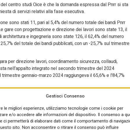
 del centro studi Oice è che la domanda espressa dal Pnrr si sta
sta di servizi relativi alla fase esecutiva.
one sono stati 11, pari al 5,4% del numero totale dei bandi Pnrr
 gare con progettazione e direzione dei lavori sono state 13, il
 di architettura e ingegneria sono state 126, il 62,4% del numero
 il 25,7% del totale dei bandi pubblicati, con un -25,7% sul trimestre
gara per direzione lavori, coordinamento sicurezza, collaudi,
esta nell’appalto integrato nel secondo trimestre del 2024
el trimestre gennaio-marzo 2024 raggiungeva il 65,6% e l’84,7%
Gestisci Consenso
re le migliori esperienze, utilizziamo tecnologie come i cookie per
re e/o accedere alle informazioni del dispositivo. Il consenso a q
e ci permetterà di elaborare dati come il comportamento di navigazi
questo sito. Non acconsentire o ritirare il consenso può influire