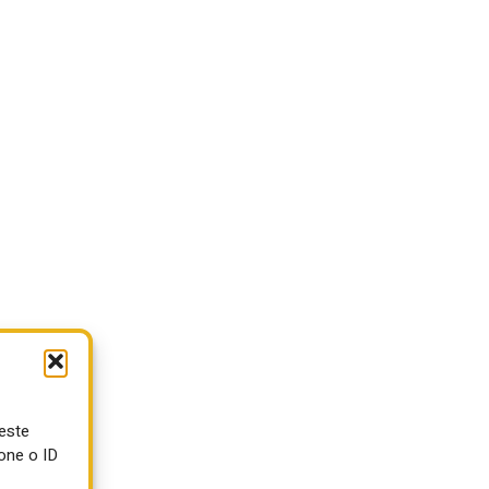
ueste
one o ID