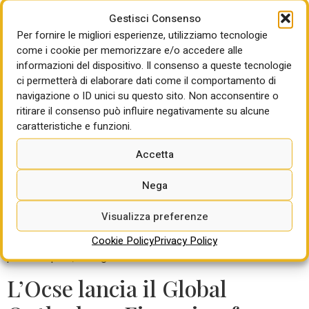
Carsten Spohr, il numero uno di Lufthansa, nuovo azionista
Gestisci Consenso
con il 41% dopo l’aumento di capitale da 325 milioni. Con il
Per fornire le migliori esperienze, utilizziamo tecnologie
ceo dell’aviolinea tedesca, ci saranno il neo ad di Ita Joerg
come i cookie per memorizzare e/o accedere alle
Eberhart e il presidente Sandro Pappalardo.
informazioni del dispositivo. Il consenso a queste tecnologie
ci permetterà di elaborare dati come il comportamento di
“Aeroporti in pista per il
navigazione o ID unici su questo sito. Non acconsentire o
Paese”, mercoledì l’Airport
ritirare il consenso può influire negativamente su alcune
caratteristiche e funzioni.
Day
Accetta
E’ in programma per mercoledì 5 febbraio la conferenza
Nega
stampa di Assaeroporti “Aeroporti in pista per il Paese”,
dedicata all’Airport Day. Partecipano, tra gli altri, Matteo
Visualizza preferenze
Salvini, ministro delle Infrastrutture e dei Trasporti;
Leopoldo Destro, delegato del presidente di Confindustria
Cookie Policy
Privacy Policy
per i Trasporti, la Logistica e l’Industria del Turismo.
L’Ocse lancia il Global