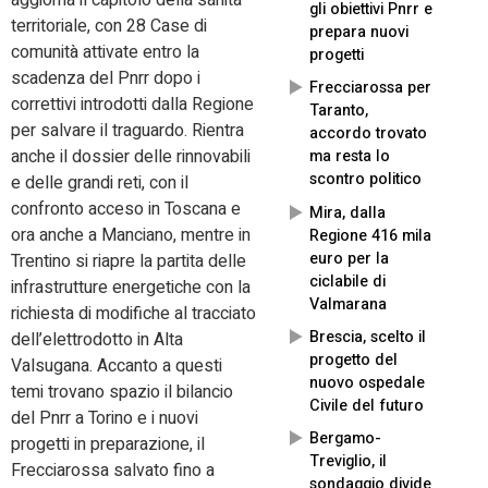
aggiorna il capitolo della sanità
gli obiettivi Pnrr e
territoriale, con 28 Case di
prepara nuovi
comunità attivate entro la
progetti
scadenza del Pnrr dopo i
Frecciarossa per
correttivi introdotti dalla Regione
Taranto,
per salvare il traguardo. Rientra
accordo trovato
anche il dossier delle rinnovabili
ma resta lo
scontro politico
e delle grandi reti, con il
confronto acceso in Toscana e
Mira, dalla
ora anche a Manciano, mentre in
Regione 416 mila
euro per la
Trentino si riapre la partita delle
ciclabile di
infrastrutture energetiche con la
Valmarana
richiesta di modifiche al tracciato
Brescia, scelto il
dell’elettrodotto in Alta
progetto del
Valsugana. Accanto a questi
nuovo ospedale
temi trovano spazio il bilancio
Civile del futuro
del Pnrr a Torino e i nuovi
Bergamo-
progetti in preparazione, il
Treviglio, il
Frecciarossa salvato fino a
sondaggio divide