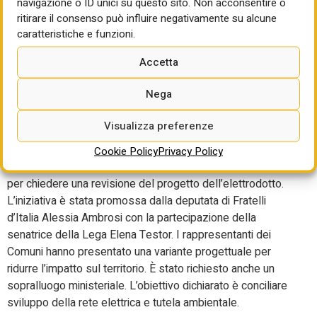
navigazione o ID unici su questo sito. Non acconsentire o
Elettrodotto in Alta
ritirare il consenso può influire negativamente su alcune
caratteristiche e funzioni.
Valsugana, i sindaci
Accetta
chiedono modifiche al
tracciato
Nega
Visualizza preferenze
Una delegazione di amministratori dell’Alta Valsugana e
Bersntol ha incontrato a Roma il sottosegretario
Cookie Policy
Privacy Policy
all’Ambiente e alla Sicurezza energetica Claudio Barbaro
per chiedere una revisione del progetto dell’elettrodotto.
L’iniziativa è stata promossa dalla deputata di Fratelli
d’Italia Alessia Ambrosi con la partecipazione della
senatrice della Lega Elena Testor. I rappresentanti dei
Comuni hanno presentato una variante progettuale per
ridurre l’impatto sul territorio. È stato richiesto anche un
sopralluogo ministeriale. L’obiettivo dichiarato è conciliare
sviluppo della rete elettrica e tutela ambientale.