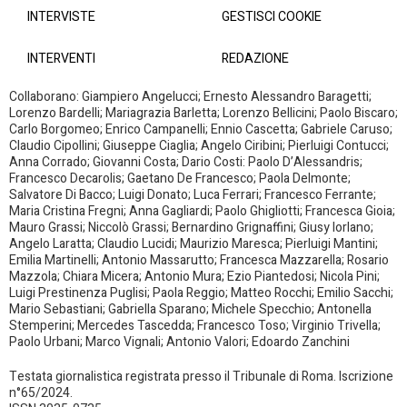
INTERVISTE
GESTISCI COOKIE
INTERVENTI
REDAZIONE
Collaborano: Giampiero Angelucci; Ernesto Alessandro Baragetti;
Lorenzo Bardelli; Mariagrazia Barletta; Lorenzo Bellicini; Paolo Biscaro;
Carlo Borgomeo; Enrico Campanelli; Ennio Cascetta; Gabriele Caruso;
Claudio Cipollini; Giuseppe Ciaglia; Angelo Ciribini; Pierluigi Contucci;
Anna Corrado; Giovanni Costa; Dario Costi: Paolo D’Alessandris;
Francesco Decarolis; Gaetano De Francesco; Paola Delmonte;
Salvatore Di Bacco; Luigi Donato; Luca Ferrari; Francesco Ferrante;
Maria Cristina Fregni; Anna Gagliardi; Paolo Ghigliotti; Francesca Gioia;
Mauro Grassi; Niccolò Grassi; Bernardino Grignaffini; Giusy Iorlano;
Angelo Laratta; Claudio Lucidi; Maurizio Maresca; Pierluigi Mantini;
Emilia Martinelli; Antonio Massarutto; Francesca Mazzarella; Rosario
Mazzola; Chiara Micera; Antonio Mura; Ezio Piantedosi; Nicola Pini;
Luigi Prestinenza Puglisi; Paola Reggio; Matteo Rocchi; Emilio Sacchi;
Mario Sebastiani; Gabriella Sparano; Michele Specchio; Antonella
Stemperini; Mercedes Tascedda; Francesco Toso; Virginio Trivella;
Paolo Urbani; Marco Vignali; Antonio Valori; Edoardo Zanchini
Testata giornalistica registrata presso il Tribunale di Roma. Iscrizione
n°65/2024.