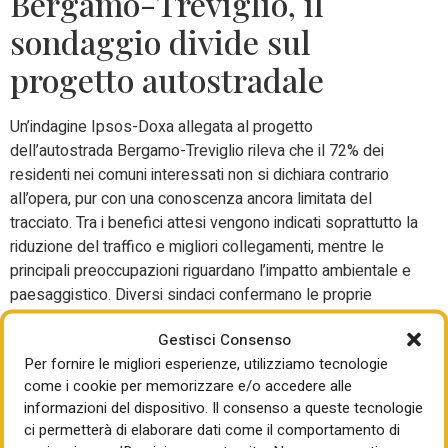
Bergamo-Treviglio, il
sondaggio divide sul
progetto autostradale
Un’indagine Ipsos-Doxa allegata al progetto
dell’autostrada Bergamo-Treviglio rileva che il 72% dei
residenti nei comuni interessati non si dichiara contrario
all’opera, pur con una conoscenza ancora limitata del
tracciato. Tra i benefici attesi vengono indicati soprattutto la
riduzione del traffico e migliori collegamenti, mentre le
principali preoccupazioni riguardano l’impatto ambientale e
paesaggistico. Diversi sindaci confermano le proprie
perplessità sul progetto. Il presidente di Autostrade
Gestisci Consenso
Bergamasche Antonio Sala annuncia una nuova fase di
Per fornire le migliori esperienze, utilizziamo tecnologie
comunicazione sul territorio. Il progetto è ora all’esame del
come i cookie per memorizzare e/o accedere alle
Ministero dell’Ambiente.
informazioni del dispositivo. Il consenso a queste tecnologie
ci permetterà di elaborare dati come il comportamento di