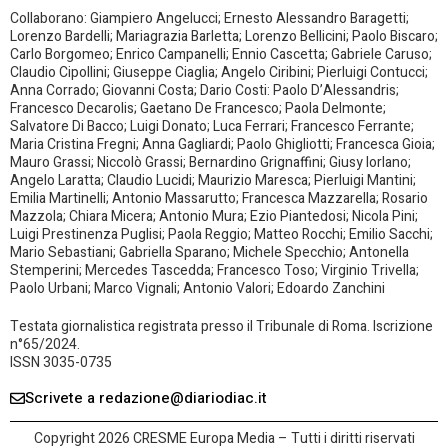
Collaborano: Giampiero Angelucci; Ernesto Alessandro Baragetti;
Lorenzo Bardelli; Mariagrazia Barletta; Lorenzo Bellicini; Paolo Biscaro;
Carlo Borgomeo; Enrico Campanelli; Ennio Cascetta; Gabriele Caruso;
Claudio Cipollini; Giuseppe Ciaglia; Angelo Ciribini; Pierluigi Contucci;
Anna Corrado; Giovanni Costa; Dario Costi: Paolo D’Alessandris;
Francesco Decarolis; Gaetano De Francesco; Paola Delmonte;
Salvatore Di Bacco; Luigi Donato; Luca Ferrari; Francesco Ferrante;
Maria Cristina Fregni; Anna Gagliardi; Paolo Ghigliotti; Francesca Gioia;
Mauro Grassi; Niccolò Grassi; Bernardino Grignaffini; Giusy Iorlano;
Angelo Laratta; Claudio Lucidi; Maurizio Maresca; Pierluigi Mantini;
Emilia Martinelli; Antonio Massarutto; Francesca Mazzarella; Rosario
Mazzola; Chiara Micera; Antonio Mura; Ezio Piantedosi; Nicola Pini;
Luigi Prestinenza Puglisi; Paola Reggio; Matteo Rocchi; Emilio Sacchi;
Mario Sebastiani; Gabriella Sparano; Michele Specchio; Antonella
Stemperini; Mercedes Tascedda; Francesco Toso; Virginio Trivella;
Paolo Urbani; Marco Vignali; Antonio Valori; Edoardo Zanchini
Testata giornalistica registrata presso il Tribunale di Roma. Iscrizione
n°65/2024.
ISSN 3035-0735
Scrivete a redazione@diariodiac.it
Copyright 2026 CRESME Europa Media – Tutti i diritti riservati