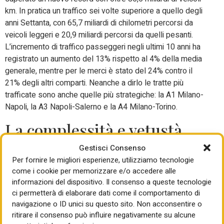
km. In pratica un traffico sei volte superiore a quello degli
anni Settanta, con 65,7 miliardi di chilometri percorsi da
veicoli leggeri e 20,9 miliardi percorsi da quelli pesanti.
L’incremento di traffico passeggeri negli ultimi 10 anni ha
registrato un aumento del 13% rispetto al 4% della media
generale, mentre per le merci è stato del 24% contro il
21% degli altri comparti. Neanche a dirlo le tratte più
trafficate sono anche quelle più strategiche: la A1 Milano-
Napoli, la A3 Napoli-Salerno e la A4 Milano-Torino.
La complessità e vetustà
della rete
Gestisci Consenso
Per fornire le migliori esperienze, utilizziamo tecnologie
come i cookie per memorizzare e/o accedere alle
La rete autostradale italiana, lunga circa 7mila chilometri, è
informazioni del dispositivo. Il consenso a queste tecnologie
“caratterizzata da un altro grado di complessità e vetustà
ci permetterà di elaborare dati come il comportamento di
in confronto a quelle dei principali Paesi europei”, spiega la
navigazione o ID unici su questo sito. Non acconsentire o
società di ricerca sottolineano che se negli anni Venti il
ritirare il consenso può influire negativamente su alcune
nucleo originale era pari a 260 km, negli anni Sessanta si è