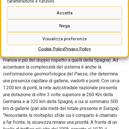
caratteristiche e funzioni.
realizzato il maggiore sviluppo della rete con ben 1.300
km. Tuttavia, il suo sviluppo si è arrestato alla fine degli
Accetta
anni Settanta, lasciando l’Italia con una rete che ad oggi
presenta il 50% delle tratte costruite ante 1970. Di
Nega
conseguenza la rete autostradale italiana è la più datata
Visualizza preferenze
d’Europa. Oltre ad essere la più vetusta, è anche, per largo
distacco, la più trafficata con una media di quasi 44mila
Cookie Policy
Privacy Policy
veicoli teorici medi giornalieri (circa +40% rispetto alla
Francia e più del doppio rispetto a quelli della Spagna). Ad
accentuare la complessità del sistema è anche la
conformazione geomorfologica del Paese, che determina
una presenza capillare di gallerie, viadotti e ponti. Con circa
1.200 km di ponti, la rete autostradale nazionale presenta
una dotazione di oltre 3 volte superiore ai 260 Km della
Germania e ai 320 km della Spagna, a cui si sommano 500
km di gallerie (pari alla metà del totale presente in Europa).
“Nonostante le molteplici sfide cui il comparto è chiamato
a far fronte, la sicurezza rimane una priorità. A fronte di un