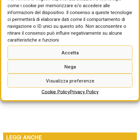
rimozione automatica o semiautomatica dei coni; 3 punti
come i cookie per memorizzare e/o accedere alle
per impegno alle pari opportunità generazionali, di genere e
informazioni del dispositivo. Il consenso a queste tecnologie
di inclusione lavorativa; 2 punti per utilizzo di coni con
ci permetterà di elaborare dati come il comportamento di
fascia rossa rifrangente.
navigazione o ID unici su questo sito. Non acconsentire o
ritirare il consenso può influire negativamente su alcune
Termine per la partecipazione: 17/10/2025 ore 12:00
caratteristiche e funzioni.
Per approfondire:
Accetta
https://tangenzialedinapoli.bravosolution.com
Nega
Visualizza preferenze
Cookie Policy
Privacy Policy
LEGGI ANCHE