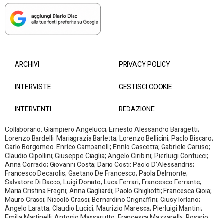
ARCHIVI
PRIVACY POLICY
INTERVISTE
GESTISCI COOKIE
INTERVENTI
REDAZIONE
Collaborano: Giampiero Angelucci; Ernesto Alessandro Baragetti;
Lorenzo Bardelli; Mariagrazia Barletta; Lorenzo Bellicini; Paolo Biscaro;
Carlo Borgomeo; Enrico Campanelli; Ennio Cascetta; Gabriele Caruso;
Claudio Cipollini; Giuseppe Ciaglia; Angelo Ciribini; Pierluigi Contucci;
Anna Corrado; Giovanni Costa; Dario Costi: Paolo D’Alessandris;
Francesco Decarolis; Gaetano De Francesco; Paola Delmonte;
Salvatore Di Bacco; Luigi Donato; Luca Ferrari; Francesco Ferrante;
Maria Cristina Fregni; Anna Gagliardi; Paolo Ghigliotti; Francesca Gioia;
Mauro Grassi; Niccolò Grassi; Bernardino Grignaffini; Giusy Iorlano;
Angelo Laratta; Claudio Lucidi; Maurizio Maresca; Pierluigi Mantini;
Emilia Martinelli; Antonio Massarutto; Francesca Mazzarella; Rosario