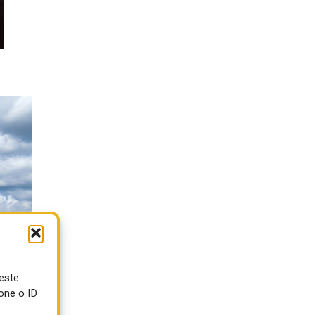
ueste
one o ID