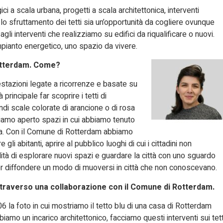
ici a scala urbana, progetti a scala architettonica, interventi
lo sfruttamento dei tetti sia un’opportunità da cogliere ovunque
gli interventi che realizziamo su edifici da riqualificare o nuovi.
ianto energetico, uno spazio da vivere.
Rotterdam. Come?
estazioni legate a ricorrenze e basate su
rincipale far scoprire i tetti di
ndi scale colorate di arancione o di rosa
bbiamo aperto spazi in cui abbiamo tenuto
ma. Con il Comune di Rotterdam abbiamo
gli abitanti, aprire al pubblico luoghi di cui i cittadini non
tà di esplorare nuovi spazi e guardare la città con uno sguardo
per diffondere un modo di muoversi in città che non conoscevano.
 attraverso una collaborazione con il Comune di Rotterdam.
06 la foto in cui mostriamo il tetto blu di una casa di Rotterdam
mo un incarico architettonico, facciamo questi interventi sui tett