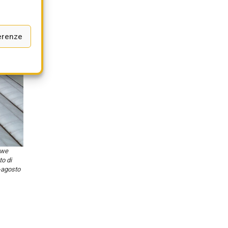
erenze
uwe
to di
o-agosto