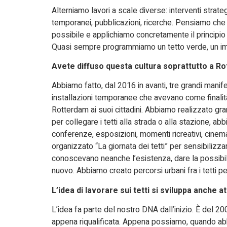
Alterniamo lavori a scale diverse: interventi strateg
temporanei, pubblicazioni, ricerche. Pensiamo che 
possibile e applichiamo concretamente il principio a
Quasi sempre programmiamo un tetto verde, un imp
Avete diffuso questa cultura soprattutto a 
Abbiamo fatto, dal 2016 in avanti, tre grandi manif
installazioni temporanee che avevano come finalità p
Rotterdam ai suoi cittadini. Abbiamo realizzato gra
per collegare i tetti alla strada o alla stazione, a
conferenze, esposizioni, momenti ricreativi, cine
organizzato “La giornata dei tetti” per sensibilizzare 
conoscevano neanche l’esistenza, dare la possibili
nuovo. Abbiamo creato percorsi urbani fra i tetti 
L’idea di lavorare sui tetti si sviluppa anche
L’idea fa parte del nostro DNA dall’inizio. È del 20
appena riqualificata. Appena possiamo, quando abbia