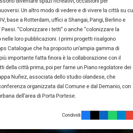
 possono diventare spazi ricreativi, occasioni per
uoversi. Un altro modo di vedere e di vivere la città su cu
V, base a Rotterdam, uffici a Shangai, Parigi, Berlino e
7 Paesi. “Colonizzare i tetti” o anche “colonizzare la
elle loro pubblicazioni. I primi progetti risalgono
ooftops Catalogue che ha proposto un’ampia gamma di
iù importante fatta finora è la collaborazione con il
i della città prima, poi per farne un Piano regolatore dei
iappa Nuñez, associata dello studio olandese, che
conferenza organizzata dal Comune e dal Demanio, con
urbana dell’area di Porta Portese.
Condividi: