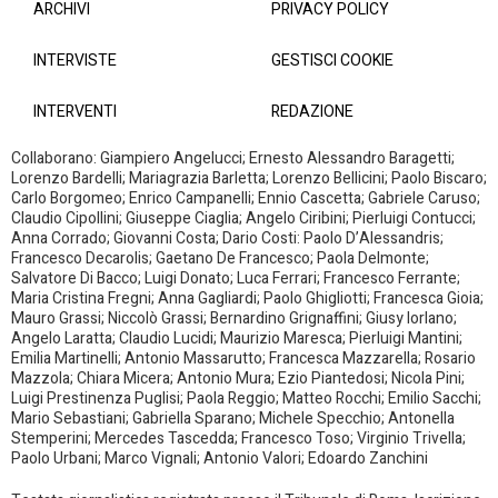
ARCHIVI
PRIVACY POLICY
INTERVISTE
GESTISCI COOKIE
INTERVENTI
REDAZIONE
Collaborano: Giampiero Angelucci; Ernesto Alessandro Baragetti;
Lorenzo Bardelli; Mariagrazia Barletta; Lorenzo Bellicini; Paolo Biscaro;
Carlo Borgomeo; Enrico Campanelli; Ennio Cascetta; Gabriele Caruso;
Claudio Cipollini; Giuseppe Ciaglia; Angelo Ciribini; Pierluigi Contucci;
Anna Corrado; Giovanni Costa; Dario Costi: Paolo D’Alessandris;
Francesco Decarolis; Gaetano De Francesco; Paola Delmonte;
Salvatore Di Bacco; Luigi Donato; Luca Ferrari; Francesco Ferrante;
Maria Cristina Fregni; Anna Gagliardi; Paolo Ghigliotti; Francesca Gioia;
Mauro Grassi; Niccolò Grassi; Bernardino Grignaffini; Giusy Iorlano;
Angelo Laratta; Claudio Lucidi; Maurizio Maresca; Pierluigi Mantini;
Emilia Martinelli; Antonio Massarutto; Francesca Mazzarella; Rosario
Mazzola; Chiara Micera; Antonio Mura; Ezio Piantedosi; Nicola Pini;
Luigi Prestinenza Puglisi; Paola Reggio; Matteo Rocchi; Emilio Sacchi;
Mario Sebastiani; Gabriella Sparano; Michele Specchio; Antonella
Stemperini; Mercedes Tascedda; Francesco Toso; Virginio Trivella;
Paolo Urbani; Marco Vignali; Antonio Valori; Edoardo Zanchini