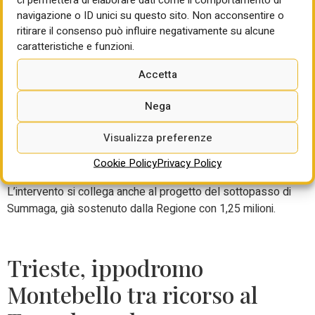
ferroviario
navigazione o ID unici su questo sito. Non acconsentire o
ritirare il consenso può influire negativamente su alcune
A Portogruaro (VE) Comune e Rfi hanno firmato un
caratteristiche e funzioni.
protocollo d’intesa per potenziare la stazione ferroviaria.
L’obiettivo è trasformarla in uno scalo merci con standard
Accetta
europei, sulla linea Venezia-Trieste e nei corridoi Ten-T
Nega
Mediterraneo e Baltico. L’accordo, valido cinque anni, è
stato firmato dall’amministratore delegato di Rfi Aldo Isi e
Visualizza preferenze
dal sindaco Luigi Toffolo. I binari comunali saranno acquisiti
e integrati nell’apparato centrale di stazione. Il nuovo
Cookie Policy
Privacy Policy
assetto permetterà traffici merci con modulo da 750 metri.
L’intervento si collega anche al progetto del sottopasso di
Summaga, già sostenuto dalla Regione con 1,25 milioni.
Trieste, ippodromo
Montebello tra ricorso al