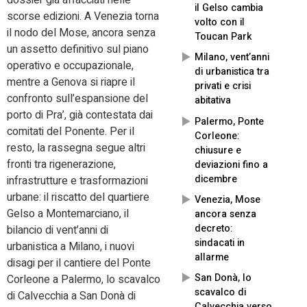
dossier già affacciati nelle
il Gelso cambia
scorse edizioni. A Venezia torna
volto con il
il nodo del Mose, ancora senza
Toucan Park
un assetto definitivo sul piano
Milano, vent’anni
operativo e occupazionale,
di urbanistica tra
mentre a Genova si riapre il
privati e crisi
confronto sull’espansione del
abitativa
porto di Pra’, già contestata dai
Palermo, Ponte
comitati del Ponente. Per il
Corleone:
resto, la rassegna segue altri
chiusure e
fronti tra rigenerazione,
deviazioni fino a
dicembre
infrastrutture e trasformazioni
urbane: il riscatto del quartiere
Venezia, Mose
Gelso a Montemarciano, il
ancora senza
decreto:
bilancio di vent’anni di
sindacati in
urbanistica a Milano, i nuovi
allarme
disagi per il cantiere del Ponte
San Donà, lo
Corleone a Palermo, lo scavalco
scavalco di
di Calvecchia a San Donà di
Calvecchia verso