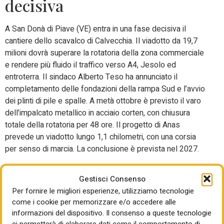
decisiva
A San Donà di Piave (VE) entra in una fase decisiva il
cantiere dello scavalco di Calvecchia. Il viadotto da 19,7
milioni dovrà superare la rotatoria della zona commerciale
e rendere più fluido il traffico verso A4, Jesolo ed
entroterra. Il sindaco Alberto Teso ha annunciato il
completamento delle fondazioni della rampa Sud e l’avvio
dei plinti di pile e spalle. A metà ottobre è previsto il varo
dell’impalcato metallico in acciaio corten, con chiusura
totale della rotatoria per 48 ore. Il progetto di Anas
prevede un viadotto lungo 1,1 chilometri, con una corsia
per senso di marcia. La conclusione è prevista nel 2027.
Gestisci Consenso
Portogruaro, accordo con
Per fornire le migliori esperienze, utilizziamo tecnologie
come i cookie per memorizzare e/o accedere alle
Rfi per il polo logistico
informazioni del dispositivo. Il consenso a queste tecnologie
ci permetterà di elaborare dati come il comportamento di