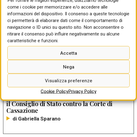
Per fornire le migliori esperienze, utilizziamo tecnologie
come i cookie per memorizzare e/o accedere alle
informazioni del dispositivo. Il consenso a queste tecnologie
ci permetterà di elaborare dati come il comportamento di
LEGGI ANCHE
navigazione o ID unici su questo sito. Non acconsentire o
ritirare il consenso può influire negativamente su alcune
RUP in prestito, una riforma rimasta sulla
caratteristiche e funzioni.
carta
di Gabriella Sparano
Accetta
L’esenzione dal collocamento delle persone
Nega
con disabilità negli appalti di sicurezza
Visualizza preferenze
di Gabriella Sparano
Cookie Policy
Privacy Policy
Obblighi dichiarativi nei contratti pubblici:
il Consiglio di Stato contro la Corte di
Cassazione
di Gabriella Sparano