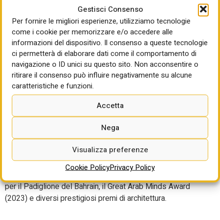
della settimana del design”, ha continuato.
Gestisci Consenso
Per fornire le migliori esperienze, utilizziamo tecnologie
Nata a Beirut negli anni ’80, Lina Ghotmeh ha sviluppato un
come i cookie per memorizzare e/o accedere alle
approccio architettonico che definisce “Archeologia del
informazioni del dispositivo. Il consenso a queste tecnologie
Futuro”, intrecciando memoria, paesaggio e spazio,
ci permetterà di elaborare dati come il comportamento di
profondamente influenzata dal contesto culturale e storico
navigazione o ID unici su questo sito. Non acconsentire o
della sua città natale. Formatasi presso l’American
ritirare il consenso può influire negativamente su alcune
University of Beirut e l’École Spéciale d’Architecture di
caratteristiche e funzioni.
Parigi, dove in seguito ha insegnato, ha plasmato una
pratica che combina rigore, poesia e un forte senso del
Accetta
luogo. Il suo background multiculturale la porta a
impegnarsi costantemente con le tematiche
Nega
contemporanee, portandola a tenere conferenze e
Visualizza preferenze
insegnare a livello internazionale. Ghotmeh ha ricevuto
importanti riconoscimenti a livello mondiale, tra cui
Cookie Policy
Privacy Policy
TIME100 Next 2025, il Gold Award all’Expo 2025 di Osaka
per il Padiglione del Bahrain, il Great Arab Minds Award
(2023) e diversi prestigiosi premi di architettura.