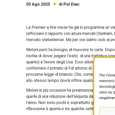
di Pol Diac
03 Ago 2025
La Premier a fine mese ha già in programma un viaggi
rafforzare il rapporto con alcuni mercati (Vietnam,
mercato statunitense. Ma per ora siamo solo ai pr
Meloni però ha bisogno di muovere le carte. Dopo
rischia di dover pagare l’esito di una trattativa 
quanto) a favore degli Usa. Ecco allora che nonost
confermino il primato di Fdi attorno al 30%, a Palaz
prossima legge di bilancio. Che, come vuole il tito
Per forni
allo stesso tempo dovrà offrire qualcosa da mettere
memorizza
tecnologi
Meloni in più occasioni ha preannunciato un “taglio
unici su 
quella di una riduzione dell’aliquota dal 35 al 33% p
negativam
l’anno. Non sono pochi e soprattutto gli effetti non
riflessione è aperta e tra qualche settimana si avrà 