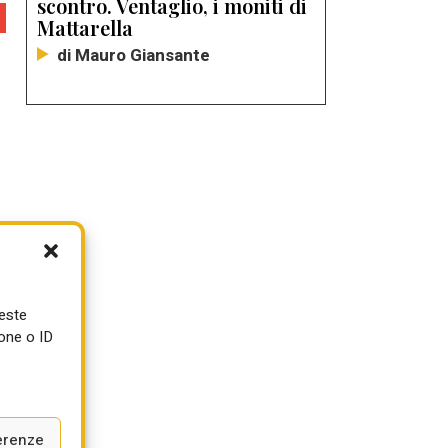
scontro. Ventaglio, i moniti di
Mattarella
di Mauro Giansante
a
ueste
one o ID
erenze