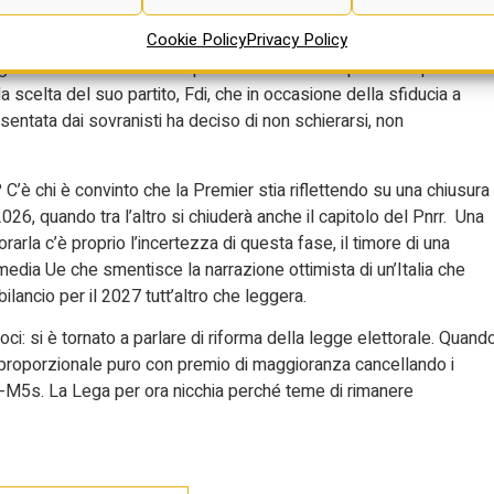
 per reperire risorse. Sarà una legge di bilancio leggera con lo
Cookie Policy
Privacy Policy
rà nel vivo il confronto sul nuovo quadro di finanziamento
ià molto crticato. Meloni per ora ha evitato di prendere posizione
scelta del suo partito, Fdi, che in occasione della sfiducia a
entata dai sovranisti ha deciso di non schierarsi, non
’è chi è convinto che la Premier stia riflettendo su una chiusura
2026, quando tra l’altro si chiuderà anche il capitolo del Pnrr. Una
orarla c’è proprio l’incertezza di questa fase, il timore di una
 media Ue che smentisce la narrazione ottimista di un’Italia che
lancio per il 2027 tutt’altro che leggera.
ci: si è tornato a parlare di riforma della legge elettorale. Quand
n proporzionale puro con premio di maggioranza cancellando i
Pd-M5s. La Lega per ora nicchia perché teme di rimanere