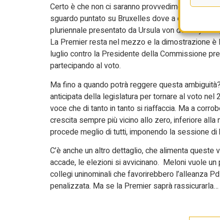
Certo è che non ci saranno provvedimenti “punitivi”
sguardo puntato su Bruxelles dove a ottobre entre
pluriennale presentato da Ursula von der Leyen e g
La Premier resta nel mezzo e la dimostrazione è la 
luglio contro la Presidente della Commissione pres
partecipando al voto.
Ma fino a quando potrà reggere questa ambiguità? C
anticipata della legislatura per tornare al voto nel 
voce che di tanto in tanto si riaffaccia. Ma a corrob
crescita sempre più vicino allo zero, inferiore alla
procede meglio di tutti, imponendo la sessione di bi
C’è anche un altro dettaglio, che alimenta queste vo
accade, le elezioni si avvicinano. Meloni vuole u
collegi uninominali che favorirebbero l’alleanza 
penalizzata. Ma se la Premier saprà rassicurarla…