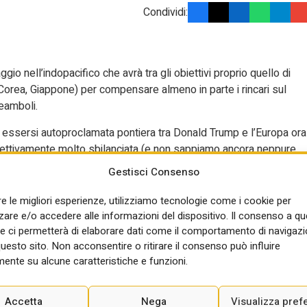
Condividi:
o nell’indopacifico che avrà tra gli obiettivi proprio quello di
 Corea, Giappone) per compensare almeno in parte i rincari sul
eamboli.
 essersi autoproclamata pontiera tra Donald Trump e l’Europa ora
oggettivamente molto sbilanciata (e non sappiamo ancora neppure
ante i sondaggi siano ancora tutti a favore della Premier e
Gestisci Consenso
zo Chigi hanno serrato i ranghi anche in vista dell’arrivo della
lare dell’Economia, confermerà la linea della prudenza sui conti m
re le migliori esperienze, utilizziamo tecnologie come i cookie per
 sul piatto per non alienarsi l’elettorato.
re e/o accedere alle informazioni del dispositivo. Il consenso a q
e ci permetterà di elaborare dati come il comportamento di navigazi
 delle tasse al ceto medio”. L’ipotesi che era stata prospettata è
questo sito. Non acconsentire o ritirare il consenso può influire
er i redditi fino a 60mila che però ha un costo di circa 4 miliardi
ente su alcune caratteristiche e funzioni.
 sarebbero tali da garantire un ritorno in termini di consenso. La
modo di verificarne il risultato.
Accetta
Nega
Visualizza pref