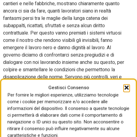
cantieri e nelle fabbriche, mostrano chiaramente quanto
ancora ci sia da fare, quanti lavoratori siano in realtà
fantasmi persi tra le maglie della lunga catena dei
subappalti, ricattati, sfruttati e senza alcun diritto
contrattuale. Per questo vanno premiati i sistemi virtuosi
come il nostro che rendono visibili gli invisibili, fanno
emergere il lavoro nero e danno dignità al lavoro. Al
governo diciamo di confrontarci senza pregiudizi e di
dialogare con noi lavorando insieme anche su questo, per
colpire e smantellare le condizioni che permettono la
disapplicazione delle norme. Servono più controlli, veri e
non prestabiliti, una seria qualificazione delle imprese,
Gestisci Consenso
formazione continua e di qualità, una strutturazione del
Per fornire le migliori esperienze, utilizziamo tecnologie
settore che favorisca anche l’’innovazione tecnologica che
come i cookie per memorizzare e/o accedere alle
tanto può fare anche per la salute e la sicurezza.” Ultimo
informazioni del dispositivo. Il consenso a queste tecnologie
punto affrontato dal neosegretario è l’impegno sulla
ci permetterà di elaborare dati come il comportamento di
crescita organizzativa “il lavoro portato avanti in questi anni
navigazione o ID unici su questo sito. Non acconsentire o
da chi mi ha preceduto è stato straordinario, la nostra
ritirare il consenso può influire negativamente su alcune
caratteristiche e funzioni.
federazione è cresciuta tantissimo grazie all’impegno di