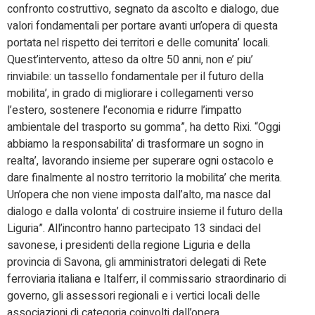
confronto costruttivo, segnato da ascolto e dialogo, due
valori fondamentali per portare avanti un’opera di questa
portata nel rispetto dei territori e delle comunita’ locali.
Quest’intervento, atteso da oltre 50 anni, non e’ piu’
rinviabile: un tassello fondamentale per il futuro della
mobilita’, in grado di migliorare i collegamenti verso
l’estero, sostenere l’economia e ridurre l’impatto
ambientale del trasporto su gomma”, ha detto Rixi. “Oggi
abbiamo la responsabilita’ di trasformare un sogno in
realta’, lavorando insieme per superare ogni ostacolo e
dare finalmente al nostro territorio la mobilita’ che merita.
Un’opera che non viene imposta dall’alto, ma nasce dal
dialogo e dalla volonta’ di costruire insieme il futuro della
Liguria”. All’incontro hanno partecipato 13 sindaci del
savonese, i presidenti della regione Liguria e della
provincia di Savona, gli amministratori delegati di Rete
ferroviaria italiana e Italferr, il commissario straordinario di
governo, gli assessori regionali e i vertici locali delle
associazioni di categoria coinvolti dall’opera.