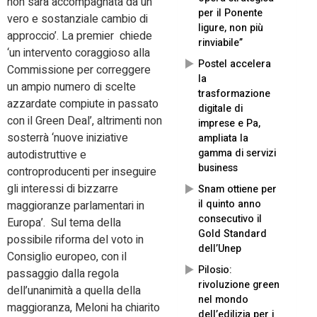
non sarà accompagnata da un
per il Ponente
vero e sostanziale cambio di
ligure, non più
approccio’. La premier chiede
rinviabile”
‘un intervento coraggioso alla
Postel accelera
Commissione per correggere
la
un ampio numero di scelte
trasformazione
azzardate compiute in passato
digitale di
con il Green Deal’, altrimenti non
imprese e Pa,
sosterrà ‘nuove iniziative
ampliata la
gamma di servizi
autodistruttive e
business
controproducenti per inseguire
gli interessi di bizzarre
Snam ottiene per
il quinto anno
maggioranze parlamentari in
consecutivo il
Europa’. Sul tema della
Gold Standard
possibile riforma del voto in
dell’Unep
Consiglio europeo, con il
Pilosio:
passaggio dalla regola
rivoluzione green
dell’unanimità a quella della
nel mondo
maggioranza, Meloni ha chiarito
dell’edilizia per i