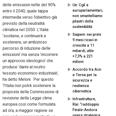
delle emissioni nette del 90%
Ue: Cgil a
europarlamentari,
entro il 2040, quale tappa
non smantelliamo
intermedia verso l’obiettivo già
pilastri della
previsto della neutralità
sostenibilità
climatica nel 2050. L’Italia
Saipem: nei primi
‘sostiene, e continuerà a
9 mesi ricavi in
sostenere, un ambizioso
crescita a 11
percorso di riduzione delle
miliardi, utile
emissioni’ ma senza ‘rincorrere
+7,3% a 221
un approccio ideologico’ che
milioni
produce ‘danni al nostro
Accordo tra Acn
tessuto economico-industriale’,
e Terna per la
ha detto Meloni. Per questo
sicurezza e
‘l’Italia non potrà sostenere la
resilienza
cibernetica
proposta della Commissione di
revisione della Legge clima
Infrastrutture,
europea così come formulata
Rixi: “raddoppio
Finale-Andora
ad ora, a maggior ragione se
opera strategica