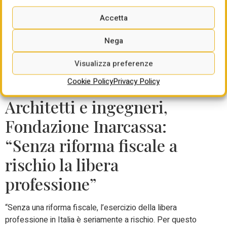
tutti ma anche alla passione che Vito ci ha saputo
Accetta
trasmettere. Ascoltare, comprendere e aiutare lavoratrici e
lavoratori è la nostra missione e occorre tenerlo presente
Nega
sempre. Proseguiremo sulla strada del rinnovamento e
dell’efficienza per essere sempre più rappresentativi e far
Visualizza preferenze
sì le ragioni della Uil e della Feneal, cioè di chi
Cookie Policy
Privacy Policy
rappresentiamo, siano ascoltate.”
Architetti e ingegneri,
Fondazione Inarcassa:
“Senza riforma fiscale a
rischio la libera
professione”
“Senza una riforma fiscale, l’esercizio della libera
professione in Italia è seriamente a rischio. Per questo