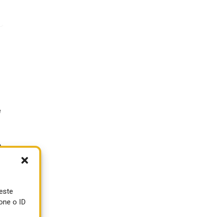
e
o
ueste
one o ID