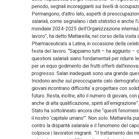
periodo, segnali incoraggianti sui livelli di occupaz
Permangono, d’altro lato, aspetti di preoccupazione 
salariali, come segnalano i dati statistici e anche 
mondiale 2024-2025 dell’Organizzazione internaz
lavoro”, ha detto Mattarella, nel corso della visita
Pharmaceuticals a Latina, in occasione della celeb
festa del lavoro. “Sappiamo tutti – ha aggiunto – 
questioni salariali siano fondamentali per ridurre l
per un equo godimento dei frutti offerti dall’innova
progresso. Salari inadeguati sono una grande questi
Incidono anche sul preoccupante calo demografico
giovani incontrano difficolta’ a progettare con solidi
futuro. Resta, inoltre, alto il numero di giovani, co
anche di alta qualificazione, spinti all’emigrazione”
Stato ha sottolineato ancora che “questi fenomen
il nostro ‘capitale umano'”. Non solo. Mattarella pun
contro la disparità salariale e il fenomeno del cap
colpisce i lavoratori migranti. “Il trattamento dei m