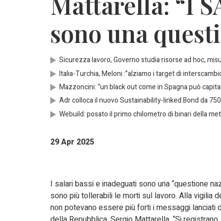
Mattarella: “I 
sono una quest
Sicurezza lavoro, Governo studia risorse ad hoc, mis
Italia-Turchia, Meloni :”alziamo i target di interscambio 
Mazzoncini: “un black out come in Spagna può capitare
Adr colloca il nuovo Sustainability-linked Bond da 750
Webuild: posato il primo chilometro di binari della metr
29 Apr 2025
I salari bassi e inadeguati sono una “questione na
sono più tollerabili le morti sul lavoro. Alla vigilia
non potevano essere più forti i messaggi lanciati 
della Repubblica, Sergio Mattarella. “Si registrano,