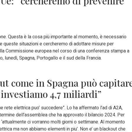
Ue: “cercheremo di prevenire
zione. Questa è la cosa più importante al momento, è necessario
re queste situazioni e cercheremo di adottare misure per
 della Commissione europea nel corso di una conferenza stampa a
, lunedì, Spagna, Portogallo e il sud della Francia.
out come in Spagna può capitar
investiamo 4,7 miliardi”
 rete elettrica puo’ succedere”. Lo ha affermato l’ad di A2A,
 termine dell’assemblea che ha approvato il bilancio 2024. Per
 ‘attualmente ci vorranno molti giorni o settimane. Al momento
lettrica ma non abbiamo elementi in piu’. Non e’ un blackout che