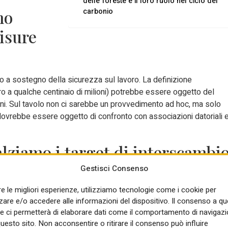
delle foreste e il loro ruolo nel ciclo del
no
carbonio
isure
o a sostegno della sicurezza sul lavoro. La definizione
 a qualche centinaio di milioni) potrebbe essere oggetto del
mani. Sul tavolo non ci sarebbe un provvedimento ad hoc, ma solo
ovrebbe essere oggetto di confronto con associazioni datoriali 
alziamo i target di interscambi
Gestisci Consenso
re le migliori esperienze, utilizziamo tecnologie come i cookie per
particolarmente soddisfatta dei risultati che abbiamo raggiunto. La
re e/o accedere alle informazioni del dispositivo. Il consenso a q
la solidita’ dei rapporti tra le nostre nazioni e getta le basi per
e ci permetterà di elaborare dati come il comportamento di navigazi
dichiararlo è stata la presidente del Consiglio, Giorgia Meloni, nelle
questo sito. Non acconsentire o ritirare il consenso può influire