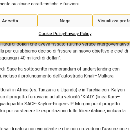
a-Turchia, che si e’ tenuto a Villa Pamphilj. “L’Italia – ha detto
ente su alcune caratteristiche e funzioni.
hia nell’area del Mediterraneo, il secondo in Europa, con un
onsiderevole passando da 26 miliardi nel 2023 al record di oltre 3
Accetta
Nega
Visualizza pref
a l’altro le esportazioni italiane hanno avuto un ruolo decisivo
8%. I nostri tessuti produttivi e industriali sono caratterizzati da
Cookie Policy
Privacy Policy
 un quadro molto positivo, che ci ha fatto superare con ben 5 anni
iliardi di dollari che aveva fissato l’ultimo vertice intergovernativo
lla per cui abbiamo deciso di fissare un nuovo obiettivo e cioe’ di
giunga i 40 miliardi di dollari”.
accordi. Sace ha sottoscritto memorandum of understanding con
i, incluso il prolungamento dell’autostrada Kinali–Malkara
tturali in Africa (es. Tanzania e Uganda) e in Turchia con Kalyon
uso il progetto ferroviario ad alta velocità “KIAD” (linea Kars–
 quadripartito SACE-Kaylon-Fingen-JP Morgan per il progetto
ko per sostenere le esportazioni delle filiere italiane, inclusa la
ntesa, di natura non vincolante e che non prevedono l’assunzione d