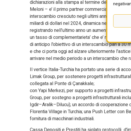
dichiarazioni alla stampa al termine del vertice Itali
negativam
Meloni – e’ il primo partner commerciale della Turc
interscambio cresciuto negli ultimi anni in modo c
miliardi di dollari nel 2024, dinamica nella quale tr
registrando nell’ultimo anno un aumento di oltre il 2
un tasso di complementarieta’ che e’ molto alto. E’
di anticipo l’obiettivo di un interscambio pari a 30 m
e che ci porta oggi ad alzare ulteriormente l’astice
arrivare nel medio periodo a un interscambio che rag
Il vertice Italia-Turchia ha portato una serie di 
Limak Group, per sostenere progetti infrastruttural
collegata al Ponte di Çanakkale;
con Yapi Merkezi, per supporto a progetti infrastru
Group, per sostegno a progetti infrastrutturali incl
Igdir–Aralik–Dilucu); un accordo di cooperazione
Florentia Village in Turchia; una Push Letter con Be
fornitura di macchinari industriali.
Cassa Depositi e Prestiti ha siglato protocolli d’i