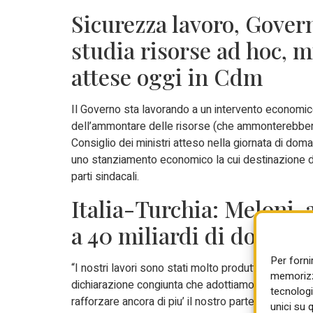
Sicurezza lavoro, Gover
studia risorse ad hoc, m
attese oggi in Cdm
Il Governo sta lavorando a un intervento economic
dell’ammontare delle risorse (che ammonterebbero
Consiglio dei ministri atteso nella giornata di do
uno stanziamento economico la cui destinazione d
parti sindacali.
Italia-Turchia: Meloni, 
a 40 miliardi di dollari
Per forni
“I nostri lavori sono stati molto produttivi e sono 
memorizza
dichiarazione congiunta che adottiamo oggi conferma 
tecnologi
rafforzare ancora di piu’ il nostro partenariato”. A 
unici su 