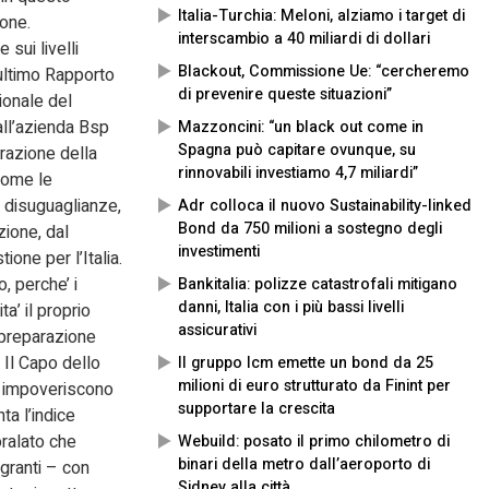
Italia-Turchia: Meloni, alziamo i target di
ione.
interscambio a 40 miliardi di dollari
sui livelli
Blackout, Commissione Ue: “cercheremo
l’ultimo Rapporto
di prevenire queste situazioni”
ionale del
 all’azienda Bsp
Mazzoncini: “un black out come in
Spagna può capitare ovunque, su
razione della
rinnovabili investiamo 4,7 miliardi”
come le
e disuguaglianze,
Adr colloca il nuovo Sustainability-linked
Bond da 750 milioni a sostegno degli
zione, dal
investimenti
one per l’Italia.
, perche’ i
Bankitalia: polizze catastrofali mitigano
danni, Italia con i più bassi livelli
ta’ il proprio
assicurativi
n preparazione
. Il Capo dello
Il gruppo Icm emette un bond da 25
milioni di euro strutturato da Finint per
i impoveriscono
supportare la crescita
ta l’indice
oralato che
Webuild: posato il primo chilometro di
binari della metro dall’aeroporto di
igranti – con
Sidney alla città