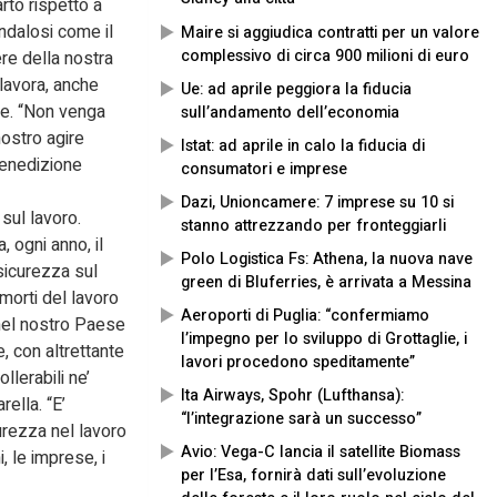
arto rispetto a
ndalosi come il
Maire si aggiudica contratti per un valore
complessivo di circa 900 milioni di euro
ere della nostra
 lavora, anche
Ue: ad aprile peggiora la fiducia
one. “Non venga
sull’andamento dell’economia
nostro agire
Istat: ad aprile in calo la fiducia di
benedizione
consumatori e imprese
Dazi, Unioncamere: 7 imprese su 10 si
sul lavoro.
stanno attrezzando per fronteggiarli
 ogni anno, il
Polo Logistica Fs: Athena, la nuova nave
 sicurezza sul
green di Bluferries, è arrivata a Messina
 morti del lavoro
Aeroporti di Puglia: “confermiamo
 nel nostro Paese
l’impegno per lo sviluppo di Grottaglie, i
e, con altrettante
lavori procedono speditamente”
lerabili ne’
Ita Airways, Spohr (Lufthansa):
ella. “E’
“l’integrazione sarà un successo”
urezza nel lavoro
Avio: Vega-C lancia il satellite Biomass
, le imprese, i
per l’Esa, fornirà dati sull’evoluzione