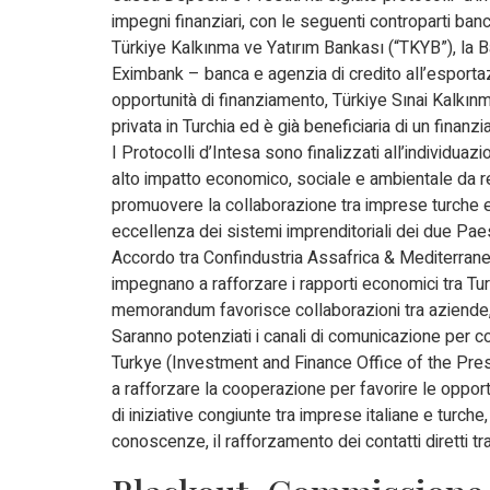
impegni finanziari, con le seguenti controparti banc
Türkiye Kalkınma ve Yatırım Bankası (“TKYB”), la B
Eximbank – banca e agenzia di credito all’esporta
opportunità di finanziamento, Türkiye Sınai Kalkın
privata in Turchia ed è già beneficiaria di un finanz
I Protocolli d’Intesa sono finalizzati all’individuaz
alto impatto economico, sociale e ambientale da real
promuovere la collaborazione tra imprese turche e ita
eccellenza dei sistemi imprenditoriali dei due Paes
Accordo tra Confindustria Assafrica & Mediterrane
impegnano a rafforzare i rapporti economici tra Tur
memorandum favorisce collaborazioni tra aziende, 
Saranno potenziati i canali di comunicazione per c
Turkye (Investment and Finance Office of the Pre
a rafforzare la cooperazione per favorire le opport
di iniziative congiunte tra imprese italiane e turche
conoscenze, il rafforzamento dei contatti diretti tra i