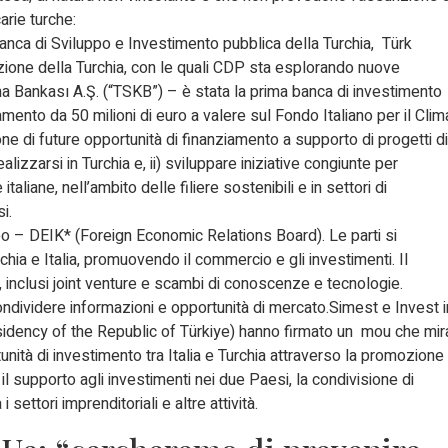
arie turche:
anca di Sviluppo e Investimento pubblica della Turchia, Türk
zione della Turchia, con le quali CDP sta esplorando nuove
ma Bankası A.Ş. (“TSKB”) – è stata la prima banca di investimento
iamento da 50 milioni di euro a valere sul Fondo Italiano per il Clim
ione di future opportunità di finanziamento a supporto di progetti di
izzarsi in Turchia e, ii) sviluppare iniziative congiunte per
liane, nell’ambito delle filiere sostenibili e in settori di
i.
o – DEIK* (Foreign Economic Relations Board). Le parti si
chia e Italia, promuovendo il commercio e gli investimenti. Il
inclusi joint venture e scambi di conoscenze e tecnologie.
ondividere informazioni e opportunità di mercato.Simest e Invest i
sidency of the Republic of Türkiye) hanno firmato un mou che mir
unità di investimento tra Italia e Turchia attraverso la promozione
, il supporto agli investimenti nei due Paesi, la condivisione di
 settori imprenditoriali e altre attività.