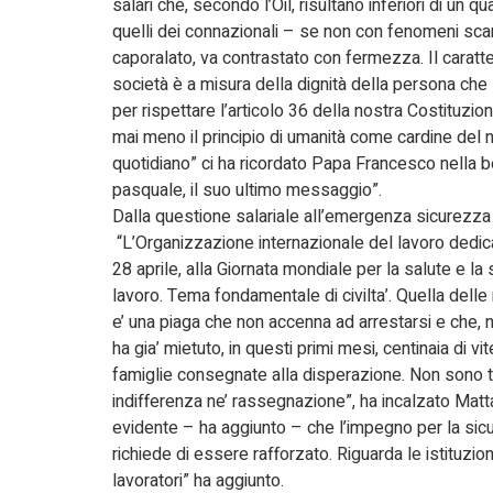
salari che, secondo l’Oil, risultano inferiori di un qu
quelli dei connazionali – se non con fenomeni sca
caporalato, va contrastato con fermezza. Il caratt
società è a misura della dignità della persona che
per rispettare l’articolo 36 della nostra Costituzi
mai meno il principio di umanità come cardine del 
quotidiano” ci ha ricordato Papa Francesco nella 
pasquale, il suo ultimo messaggio”.
Dalla questione salariale all’emergenza sicurezza 
“L’Organizzazione internazionale del lavoro dedica,
28 aprile, alla Giornata mondiale per la salute e la
lavoro. Tema fondamentale di civilta’. Quella delle
e’ una piaga che non accenna ad arrestarsi e che,
ha gia’ mietuto, in questi primi mesi, centinaia di vit
famiglie consegnate alla disperazione. Non sono tol
indifferenza ne’ rassegnazione”, ha incalzato Mattar
evidente – ha aggiunto – che l’impegno per la sic
richiede di essere rafforzato. Riguarda le istituzioni
lavoratori” ha aggiunto.