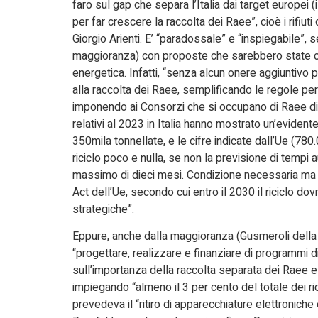
faro sul gap che separa l’Italia dai target europei (
per far crescere la raccolta dei Raee”, cioè i rifiu
Giorgio Arienti. E’ “paradossale” e “inspiegabile”,
maggioranza) con proposte che sarebbero state co
energetica. Infatti, “senza alcun onere aggiuntivo 
alla raccolta dei Raee, semplificando le regole per 
imponendo ai Consorzi che si occupano di Raee di f
relativi al 2023 in Italia hanno mostrato un’evidente d
350mila tonnellate, e le cifre indicate dall’Ue (780
riciclo poco e nulla, se non la previsione di tempi aut
massimo di dieci mesi. Condizione necessaria ma no
Act dell’Ue, secondo cui entro il 2030 il riciclo d
strategiche”.
Eppure, anche dalla maggioranza (Gusmeroli della L
“progettare, realizzare e finanziare di programmi d
sull’importanza della raccolta separata dei Raee e 
impiegando “almeno il 3 per cento del totale dei ri
prevedeva il “ritiro di apparecchiature elettronic