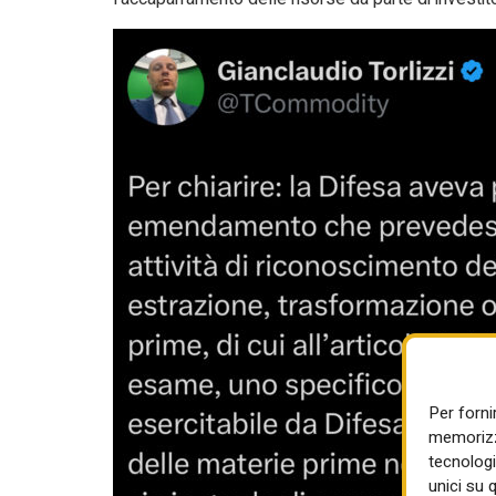
Per forni
memorizza
tecnologi
unici su 