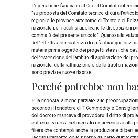
L’operazione farà capo al Cite, il Comitato intermi
“su proposta del Comitato tecnico di cui all’articol
regioni e le province autonome di Trento e di Bolza
nazionale per i quali si applicano le disposizioni pr
comma 3 del presente articolo”. Quanto alla valutaz
dell’effettiva sussistenza di un fabbisogno nazion
materia prima oggetto dei progetti stessi, che devo
dell’estensione dell’ambito di applicazione dei prog
nazionale, della raffinazione e della trasformazion
sono previste nuove risorse.
Perché potrebbe non ba
E’ la risposta, almeno parziale, alle preoccupazio
secondo il fondatore di T-Commodity e Consigliere 
del decreto mancava di prevedere il diritto di prel
estrema carenza nel mercato né accennava alla prosp
filiera che contempli anche la produzione di beni ad
l’accaparramento delle risorse da parte di investito