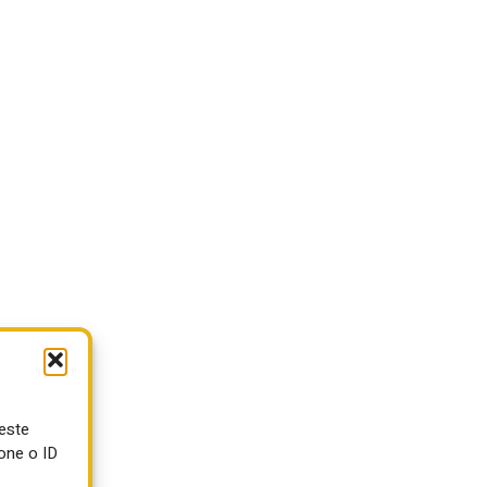
ueste
one o ID