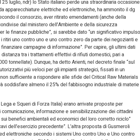
il 25 luglio, ndr) lo Stato italiano perde una straordinaria occasione
ti da apparecchiature elettriche ed elettroniche, ha ammonito il dg
 secondo il consorzio, aver ritirato emendamenti (anche della
ndivise dal ministero dell’Ambiente e della sicurezza
per le finanze pubbliche”, si sarebbe dato “un significativo impuls
i ritiri uno contro uno e uno contro zero da parte dei negozianti e
inanziare campagne di informazione”. Per capire, gli ultimi dati
istanza tra i trattamenti effettivi di rifiuti domestici, pari a
.000 tonnellate). Dunque, ha detto Arienti, nel decreto finale “sul
orizzativi più veloci per gli impianti strategici, fissati in un
n sufficiente a rispondere alle sfide del Critical Raw Materials
ovrà soddisfare almeno il 25% del fabbisogno industriale di materie
ega e Squeri di Forza Italia) erano arrivate proposte per
i comunicazione, informazione e sensibilizzazione dei cittadini
sui benefici ambientali ed economici del loro corretto riciclo”
cavi dell’esercizio precedente”. L’altra proposta di Gusmeroli
he ed elettroniche secondo i sistemi Uno contro Uno e Uno contro