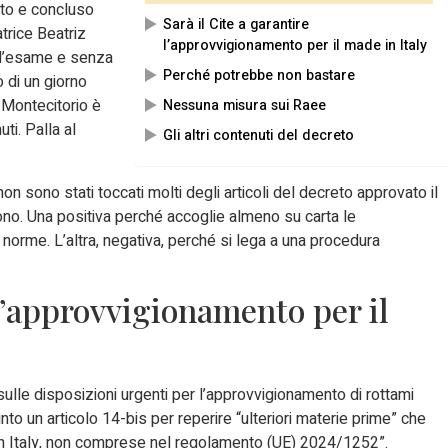
iato e concluso
Sarà il Cite a garantire
atrice Beatriz
l’approvvigionamento per il made in Italy
i l’esame e senza
Perché potrebbe non bastare
o di un giorno
a Montecitorio è
Nessuna misura sui Raee
uti. Palla al
Gli altri contenuti del decreto
n sono stati toccati molti degli articoli del decreto approvato il
ono. Una positiva perché accoglie almeno su carta le
orme. L’altra, negativa, perché si lega a una procedura
 l’approvvigionamento per il
 sulle disposizioni urgenti per l’approvvigionamento di rottami
unto un articolo 14-bis per reperire “ulteriori materie prime” che
 in Italy, non comprese nel regolamento (UE) 2024/1252”.