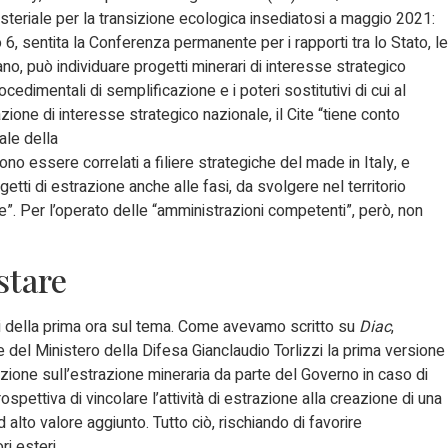
nisteriale per la transizione ecologica insediatosi a maggio 2021:
o 6, sentita la Conferenza permanente per i rapporti tra lo Stato, le
no, può individuare progetti minerari di interesse strategico
ocedimentali di semplificazione e i poteri sostitutivi di cui al
ione di interesse strategico nazionale, il Cite “tiene conto
ale della
no essere correlati a filiere strategiche del made in Italy, e
etti di estrazione anche alle fasi, da svolgere nel territorio
e”. Per l’operato delle “amministrazioni competenti”, però, non
stare
ni della prima ora sul tema. Come avevamo scritto su
Diac
,
del Ministero della Difesa Gianclaudio Torlizzi la prima versione
azione sull’estrazione mineraria da parte del Governo in caso di
ettiva di vincolare l’attività di estrazione alla creazione di una
 alto valore aggiunto. Tutto ciò, rischiando di favorire
ri esteri.