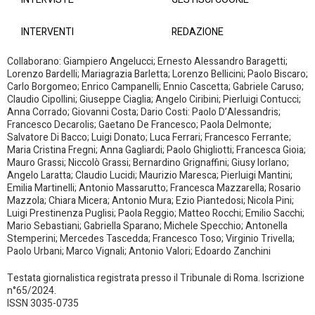
INTERVENTI
REDAZIONE
Collaborano: Giampiero Angelucci; Ernesto Alessandro Baragetti;
Lorenzo Bardelli; Mariagrazia Barletta; Lorenzo Bellicini; Paolo Biscaro;
Carlo Borgomeo; Enrico Campanelli; Ennio Cascetta; Gabriele Caruso;
Claudio Cipollini; Giuseppe Ciaglia; Angelo Ciribini; Pierluigi Contucci;
Anna Corrado; Giovanni Costa; Dario Costi: Paolo D’Alessandris;
Francesco Decarolis; Gaetano De Francesco; Paola Delmonte;
Salvatore Di Bacco; Luigi Donato; Luca Ferrari; Francesco Ferrante;
Maria Cristina Fregni; Anna Gagliardi; Paolo Ghigliotti; Francesca Gioia;
Mauro Grassi; Niccolò Grassi; Bernardino Grignaffini; Giusy Iorlano;
Angelo Laratta; Claudio Lucidi; Maurizio Maresca; Pierluigi Mantini;
Emilia Martinelli; Antonio Massarutto; Francesca Mazzarella; Rosario
Mazzola; Chiara Micera; Antonio Mura; Ezio Piantedosi; Nicola Pini;
Luigi Prestinenza Puglisi; Paola Reggio; Matteo Rocchi; Emilio Sacchi;
Mario Sebastiani; Gabriella Sparano; Michele Specchio; Antonella
Stemperini; Mercedes Tascedda; Francesco Toso; Virginio Trivella;
Paolo Urbani; Marco Vignali; Antonio Valori; Edoardo Zanchini
Testata giornalistica registrata presso il Tribunale di Roma. Iscrizione
n°65/2024.
ISSN 3035-0735