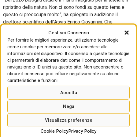
“Dal 2026 bisogna attuare il Piano integrato per la tutela e il
ripristino della natura. Non ci sono fondi su questo tema e
questo ci preoccupa molto”, ha spiegato in audizione il
direttore scientifico dell’Asvis Enrico Giovannini. Che
concorda con gli altri soggetti sul tema Sad:
Gestisci Consenso
“trasformandoli in sussidi favorevoli per l’ambiente”. Ma
Per fornire le migliori esperienze, utilizziamo tecnologie
sono tante le misure proposte, a confronto con quando
come i cookie per memorizzare e/o accedere alle
inserito sin qui in Legge di Bilancio. Anzitutto: un Pniec più
informazioni del dispositivo. Il consenso a queste tecnologie
ambizioso; una Legge sul clima; il rispetto del 100%
ci permetterà di elaborare dati come il comportamento di
rinnovabili sull’elettrico al 2035; l’adeguamento del Piano
navigazione o ID unici su questo sito. Non acconsentire o
sociale clima e i fondi per il Piano integrato tutela e
ritirare il consenso può influire negativamente su alcune
caratteristiche e funzioni.
ripristino della natura. Ma serve, poi, un piano strutturale di
azioni che includa la Revisione della Snsvs entro i primi
Accetta
mesi del 2026 e la definizione del Piano di accelerazione
trasformativa.
Nega
Infine, anche Greenpeace ha rimarcato la mano sul fatto
Visualizza preferenze
che “scorrendo le 175 pagine della nuova legge di bilancio,
la crisi climatica è assente. Viene menzionato il clima in un
Cookie Policy
Privacy Policy
solo articolo con fondi del tutto inadeguati: solo 350 milioni