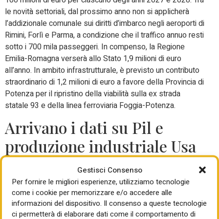
100 milioni di euro per ciascuno degli anni 2027 e 2028. Tra
le novità settoriali, dal prossimo anno non si applicherà
l’addizionale comunale sui diritti d’imbarco negli aeroporti di
Rimini, Forlì e Parma, a condizione che il traffico annuo resti
sotto i 700 mila passeggeri. In compenso, la Regione
Emilia-Romagna verserà allo Stato 1,9 milioni di euro
all’anno. In ambito infrastrutturale, è previsto un contributo
straordinario di 1,2 milioni di euro a favore della Provincia di
Potenza per il ripristino della viabilità sulla ex strada
statale 93 e della linea ferroviaria Foggia-Potenza.
Arrivano i dati su Pil e
produzione industriale Usa
Nella settimana di Natale, il calendario registra pochi
Gestisci Consenso
appuntamenti di rilievo. I principali dati macroeconomici
Per fornire le migliori esperienze, utilizziamo tecnologie
come i cookie per memorizzare e/o accedere alle
arriveranno dagli Usa: da segnalare martedi’ il Pil che nel
informazioni del dispositivo. Il consenso a queste tecnologie
terzo trimestre dovrebbe crescere del 3,2% annualizzato,
ci permetterà di elaborare dati come il comportamento di
un dato forte, grazie soprattutto alla tenuta dei consumi