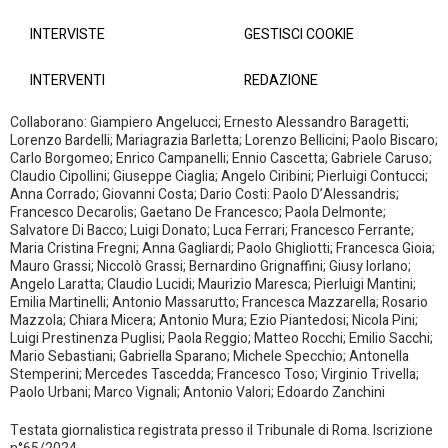
INTERVISTE
GESTISCI COOKIE
INTERVENTI
REDAZIONE
Collaborano: Giampiero Angelucci; Ernesto Alessandro Baragetti;
Lorenzo Bardelli; Mariagrazia Barletta; Lorenzo Bellicini; Paolo Biscaro;
Carlo Borgomeo; Enrico Campanelli; Ennio Cascetta; Gabriele Caruso;
Claudio Cipollini; Giuseppe Ciaglia; Angelo Ciribini; Pierluigi Contucci;
Anna Corrado; Giovanni Costa; Dario Costi: Paolo D’Alessandris;
Francesco Decarolis; Gaetano De Francesco; Paola Delmonte;
Salvatore Di Bacco; Luigi Donato; Luca Ferrari; Francesco Ferrante;
Maria Cristina Fregni; Anna Gagliardi; Paolo Ghigliotti; Francesca Gioia;
Mauro Grassi; Niccolò Grassi; Bernardino Grignaffini; Giusy Iorlano;
Angelo Laratta; Claudio Lucidi; Maurizio Maresca; Pierluigi Mantini;
Emilia Martinelli; Antonio Massarutto; Francesca Mazzarella; Rosario
Mazzola; Chiara Micera; Antonio Mura; Ezio Piantedosi; Nicola Pini;
Luigi Prestinenza Puglisi; Paola Reggio; Matteo Rocchi; Emilio Sacchi;
Mario Sebastiani; Gabriella Sparano; Michele Specchio; Antonella
Stemperini; Mercedes Tascedda; Francesco Toso; Virginio Trivella;
Paolo Urbani; Marco Vignali; Antonio Valori; Edoardo Zanchini
Testata giornalistica registrata presso il Tribunale di Roma. Iscrizione