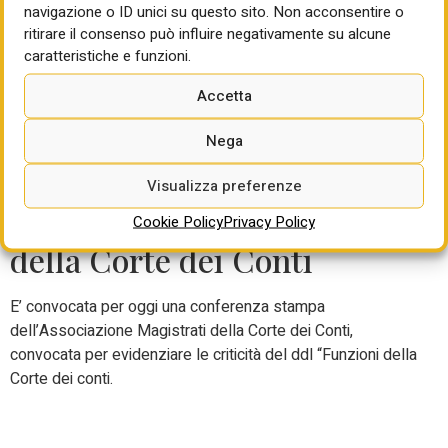
navigazione o ID unici su questo sito. Non acconsentire o
degli americani. Sempre martedi’ 23 usciranno i dati sulla
ritirare il consenso può influire negativamente su alcune
produzione industriale e su quella manifatturiera a stelle e
caratteristiche e funzioni.
strisce. E lo stesso giorno e’ in agenda la fiducia dei
consumatori Usa, che sara’ da tenere d’occhio per capire
Accetta
se sara’ ancora presente l’effetto shutdown, con
un’attenzione particolare alla componente lavoro.
Nega
Oggi conferenza stampa
Visualizza preferenze
Associazione Magistrati
Cookie Policy
Privacy Policy
della Corte dei Conti
E’ convocata per oggi una conferenza stampa
dell’Associazione Magistrati della Corte dei Conti,
convocata per evidenziare le criticità del ddl “Funzioni della
Corte dei conti.