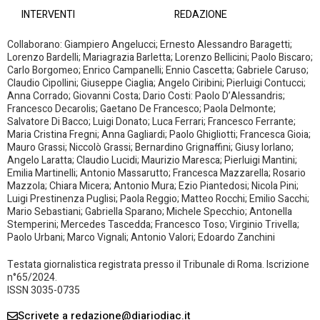
INTERVENTI
REDAZIONE
Collaborano: Giampiero Angelucci; Ernesto Alessandro Baragetti;
Lorenzo Bardelli; Mariagrazia Barletta; Lorenzo Bellicini; Paolo Biscaro;
Carlo Borgomeo; Enrico Campanelli; Ennio Cascetta; Gabriele Caruso;
Claudio Cipollini; Giuseppe Ciaglia; Angelo Ciribini; Pierluigi Contucci;
Anna Corrado; Giovanni Costa; Dario Costi: Paolo D’Alessandris;
Francesco Decarolis; Gaetano De Francesco; Paola Delmonte;
Salvatore Di Bacco; Luigi Donato; Luca Ferrari; Francesco Ferrante;
Maria Cristina Fregni; Anna Gagliardi; Paolo Ghigliotti; Francesca Gioia;
Mauro Grassi; Niccolò Grassi; Bernardino Grignaffini; Giusy Iorlano;
Angelo Laratta; Claudio Lucidi; Maurizio Maresca; Pierluigi Mantini;
Emilia Martinelli; Antonio Massarutto; Francesca Mazzarella; Rosario
Mazzola; Chiara Micera; Antonio Mura; Ezio Piantedosi; Nicola Pini;
Luigi Prestinenza Puglisi; Paola Reggio; Matteo Rocchi; Emilio Sacchi;
Mario Sebastiani; Gabriella Sparano; Michele Specchio; Antonella
Stemperini; Mercedes Tascedda; Francesco Toso; Virginio Trivella;
Paolo Urbani; Marco Vignali; Antonio Valori; Edoardo Zanchini
Testata giornalistica registrata presso il Tribunale di Roma. Iscrizione
n°65/2024.
ISSN 3035-0735
Scrivete a redazione@diariodiac.it