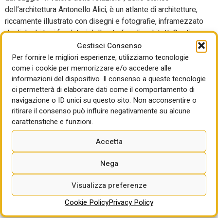
dell’architettura Antonello Alici, è un atlante di architetture,
riccamente illustrato con disegni e fotografie, inframezzato
da dialoghi tra i fondatori dello studio, gli architetti Costi e
Melli, con personalità di spicco, quali l’architetto e
Gestisci Consenso
professore in progettazione architettonica e urbana
Per fornire le migliori esperienze, utilizziamo tecnologie
Francesco Collotti, l’architetto e professore di Storia
come i cookie per memorizzare e/o accedere alle
informazioni del dispositivo. Il consenso a queste tecnologie
dell’Architettura Giovanni Leoni, l’imprenditrice e
ci permetterà di elaborare dati come il comportamento di
committente Daniela Bianchi, la consigliera delegata di
navigazione o ID unici su questo sito. Non acconsentire o
AIDAF e direttrice di
Regenerative Society Foundation
ritirare il consenso può influire negativamente su alcune
Giovanna Gregori, il professore di filosofia, critico d’arte e
caratteristiche e funzioni.
curatore di mostre a livello internazionale Didi Bozzini.
Accetta
Un racconto che procede su binari paralleli e che da un lato
propone la sequenza di progetti elaborati nell’esperienza
Nega
ventennale di MC2AA, dall’altra attraverso i dialoghi,
propone una riflessione sui temi chiave cari allo studio,
Visualizza preferenze
quali il tema del museo, della città, della casa, della
Cookie Policy
Privacy Policy
rigenerazione e dell’arte.