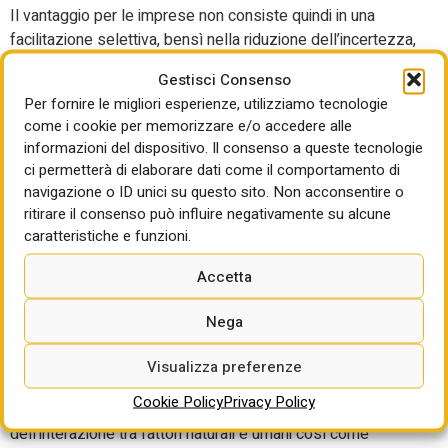
Il vantaggio per le imprese non consiste quindi in una
facilitazione selettiva, bensì nella riduzione dell’incertezza,
nella maggiore prevedibilità delle decisioni e nella
Gestisci Consenso
diminuzione della conflittualità ex post.
Per fornire le migliori esperienze, utilizziamo tecnologie
come i cookie per memorizzare e/o accedere alle
L’ambiente entra così nel processo decisionale non per
informazioni del dispositivo. Il consenso a queste tecnologie
bloccarlo, ma per renderlo più razionale, trasparente ed
ci permetterà di elaborare dati come il comportamento di
efficace.
navigazione o ID unici su questo sito. Non acconsentire o
Nello stesso arco temporale, il Consiglio d’Europa adotta
ritirare il consenso può influire negativamente su alcune
caratteristiche e funzioni.
la Convenzione europea del Paesaggio, firmata a Firenze
nel 2000 e recepita dall’Italia con la legge n. 14 del 2006.
Accetta
Anche in questo caso si tratta di un cambiamento profondo
Nega
nel modo di intendere il governo del territorio.
La Convenzione afferma che il paesaggio riguarda l’intero
Visualizza preferenze
territorio, senza distinzioni tra ambiti eccezionali e contesti
Cookie Policy
Privacy Policy
ordinari o degradati, e lo definisce come il risultato
dell’interazione tra fattori naturali e umani così come