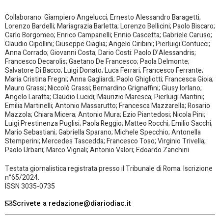
Collaborano: Giampiero Angelucci; Ernesto Alessandro Baragetti;
Lorenzo Bardelli; Mariagrazia Barletta; Lorenzo Bellicini; Paolo Biscaro;
Carlo Borgomeo; Enrico Campanelli; Ennio Cascetta; Gabriele Caruso;
Claudio Cipollini; Giuseppe Ciaglia; Angelo Ciribini; Pierluigi Contucci;
Anna Corrado; Giovanni Costa; Dario Costi: Paolo D’Alessandris;
Francesco Decarolis; Gaetano De Francesco; Paola Delmonte;
Salvatore Di Bacco; Luigi Donato; Luca Ferrari; Francesco Ferrante;
Maria Cristina Fregni; Anna Gagliardi; Paolo Ghigliotti; Francesca Gioia;
Mauro Grassi; Niccolò Grassi; Bernardino Grignaffini; Giusy Iorlano;
Angelo Laratta; Claudio Lucidi; Maurizio Maresca; Pierluigi Mantini;
Emilia Martinelli; Antonio Massarutto; Francesca Mazzarella; Rosario
Mazzola; Chiara Micera; Antonio Mura; Ezio Piantedosi; Nicola Pini;
Luigi Prestinenza Puglisi; Paola Reggio; Matteo Rocchi; Emilio Sacchi;
Mario Sebastiani; Gabriella Sparano; Michele Specchio; Antonella
Stemperini; Mercedes Tascedda; Francesco Toso; Virginio Trivella;
Paolo Urbani; Marco Vignali; Antonio Valori; Edoardo Zanchini
Testata giornalistica registrata presso il Tribunale di Roma. Iscrizione
n°65/2024.
ISSN 3035-0735
Scrivete a redazione@diariodiac.it