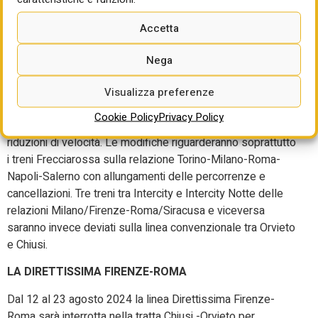
Roma-Firenze. Saranno previste interruzioni dovute ai
lavori anche sui valichi alpini, che si ripercuoteranno
Accetta
soprattutto sull’offerta dei collegamenti transfrontalieri.
Nega
LA LINEA MILANO-BOLOGNA
Dal 12 al 18 agosto, la linea AV Milano-Bologna sarà
Visualizza preferenze
parzialmente interrotta con un aumento dei tempi di viaggio
Cookie Policy
Privacy Policy
fino a 120’, mentre, dal 19 al 25, sarà interessata da
riduzioni di velocità. Le modifiche riguarderanno soprattutto
i treni Frecciarossa sulla relazione Torino-Milano-Roma-
Napoli-Salerno con allungamenti delle percorrenze e
cancellazioni. Tre treni tra Intercity e Intercity Notte delle
relazioni Milano/Firenze-Roma/Siracusa e viceversa
saranno invece deviati sulla linea convenzionale tra Orvieto
e Chiusi.
LA DIRETTISSIMA FIRENZE-ROMA
Dal 12 al 23 agosto 2024 la linea Direttissima Firenze-
Roma sarà interrotta nella tratta Chiusi -Orvieto per