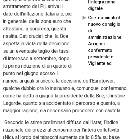
l’integrazione
arretramento del Pil, arriva il
digitale
dato dell’inflazione italiana e, più
Gse: nominato il
in generale, della zona euro che
nuovo consiglio
attestano, a sorpresa, questa
di
risalita. Dati cruciali che la Bce
amministrazione.
aspetta in vista della decisione
Arrigoni
confermato
su un eventuale taglio dei tassi
presidente e
di interesse a settembre, dopo
Vigilante ad
la prima riduzione di un quarto di
punto nel giugno scorso. I
numeri, ai quali si ancora la decisione dell’Eurotower,
qualche dubbio ora lo insinuano e, comunque, confermano,
come ha detto a giugno la presidente della Bce, Christine
Lagarde, quanto sia accidentato il percorso e quanto, a
maggior ragione, sia necessario procedere con cautela.
Secondo le stime preliminari diffuse dall’Istat, l’indice
nazionale dei prezzi al consumo per l’intera collettività
(Nic), al lordo dei tabacchi aumenta dello 0,5% su base