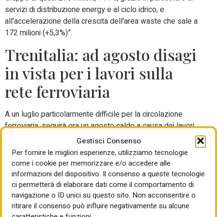
servizi di distribuzione energy e al ciclo idrico, e
all’accelerazione della crescita dell’area waste che sale a
172 milioni (+5,3%)”.
Trenitalia: ad agosto disagi
in vista per i lavori sulla
rete ferroviaria
A un luglio particolarmente difficile per la circolazione
ferroviaria, seguirà ora un agosto caldo a causa dei lavori
sulla rete. Si tratta di interventi di potenziamento
Gestisci Consenso
infrastrutturale, propedeutici a una maggiore frequenza e
Per fornire le migliori esperienze, utilizziamo tecnologie
migliore qualità del servizio, spiega la società capofila del
come i cookie per memorizzare e/o accedere alle
Polo Passeggeri del gruppo Fs, che comporteranno
informazioni del dispositivo. Il consenso a queste tecnologie
modifiche alla circolazione dei treni a lunga percorrenza. Le
ci permetterà di elaborare dati come il comportamento di
navigazione o ID unici su questo sito. Non acconsentire o
linee maggiormente interessate saranno la Torino-Milano-
ritirare il consenso può influire negativamente su alcune
Venezia, la linea AV Milano-Bologna e la Direttissima
caratteristiche e funzioni.