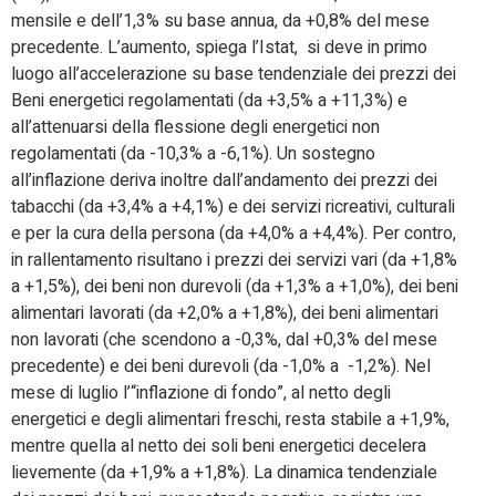
mensile e dell’1,3% su base annua, da +0,8% del mese
precedente. L’aumento, spiega l’Istat,
si deve in primo
luogo all’accelerazione su base tendenziale dei prezzi dei
Beni energetici regolamentati (da +3,5% a +11,3%) e
all’attenuarsi della flessione degli energetici non
regolamentati (da -10,3% a -6,1%). Un sostegno
all’inflazione deriva inoltre dall’andamento dei prezzi dei
tabacchi (da +3,4% a +4,1%) e dei servizi ricreativi, culturali
e per la cura della persona (da +4,0% a +4,4%). Per contro,
in rallentamento risultano i prezzi dei servizi vari (da +1,8%
a +1,5%), dei beni non durevoli (da +1,3% a +1,0%), dei beni
alimentari lavorati (da +2,0% a +1,8%), dei beni alimentari
non lavorati (che scendono a -0,3%, dal +0,3% del mese
precedente) e dei beni durevoli (da -1,0% a -1,2%).
Nel
mese di luglio l’“inflazione di fondo”, al netto degli
energetici e degli alimentari freschi, resta stabile a +1,9%,
mentre quella al netto dei soli beni energetici decelera
lievemente (da +1,9% a +1,8%).
La dinamica tendenziale