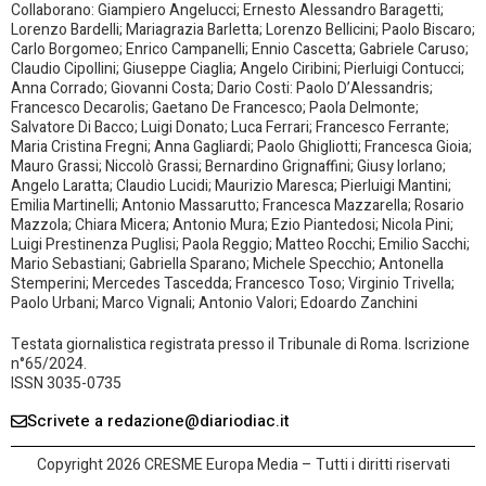
Collaborano: Giampiero Angelucci; Ernesto Alessandro Baragetti;
Lorenzo Bardelli; Mariagrazia Barletta; Lorenzo Bellicini; Paolo Biscaro;
Carlo Borgomeo; Enrico Campanelli; Ennio Cascetta; Gabriele Caruso;
Claudio Cipollini; Giuseppe Ciaglia; Angelo Ciribini; Pierluigi Contucci;
Anna Corrado; Giovanni Costa; Dario Costi: Paolo D’Alessandris;
Francesco Decarolis; Gaetano De Francesco; Paola Delmonte;
Salvatore Di Bacco; Luigi Donato; Luca Ferrari; Francesco Ferrante;
Maria Cristina Fregni; Anna Gagliardi; Paolo Ghigliotti; Francesca Gioia;
Mauro Grassi; Niccolò Grassi; Bernardino Grignaffini; Giusy Iorlano;
Angelo Laratta; Claudio Lucidi; Maurizio Maresca; Pierluigi Mantini;
Emilia Martinelli; Antonio Massarutto; Francesca Mazzarella; Rosario
Mazzola; Chiara Micera; Antonio Mura; Ezio Piantedosi; Nicola Pini;
Luigi Prestinenza Puglisi; Paola Reggio; Matteo Rocchi; Emilio Sacchi;
Mario Sebastiani; Gabriella Sparano; Michele Specchio; Antonella
Stemperini; Mercedes Tascedda; Francesco Toso; Virginio Trivella;
Paolo Urbani; Marco Vignali; Antonio Valori; Edoardo Zanchini
Testata giornalistica registrata presso il Tribunale di Roma. Iscrizione
n°65/2024.
ISSN 3035-0735
Scrivete a redazione@diariodiac.it
Copyright 2026 CRESME Europa Media – Tutti i diritti riservati