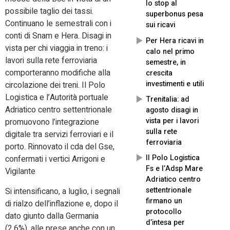
lo stop al
possibile taglio dei tassi.
superbonus pesa
Continuano le semestrali con i
sui ricavi
conti di Snam e Hera. Disagi in
Per Hera ricavi in
vista per chi viaggia in treno: i
calo nel primo
lavori sulla rete ferroviaria
semestre, in
comporteranno modifiche alla
crescita
investimenti e utili
circolazione dei treni. Il Polo
Logistica e l’Autorità portuale
Trenitalia: ad
Adriatico centro settentrionale
agosto disagi in
vista per i lavori
promuovono l’integrazione
sulla rete
digitale tra servizi ferroviari e il
ferroviaria
porto. Rinnovato il cda del Gse,
Il Polo Logistica
confermati i vertici Arrigoni e
Fs e l’Adsp Mare
Vigilante
Adriatico centro
settentrionale
Si intensificano, a luglio, i segnali
firmano un
di rialzo dell’inflazione e, dopo il
protocollo
dato giunto dalla Germania
d’intesa per
(2,6%), alle prese anche con un