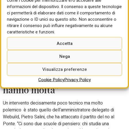
come i cookie per memorizzare e/o accedere alle
progetto ponte è immediato, 10.000 elaborati progettuali,
informazioni del dispositivo. Il consenso a queste tecnologie
40 km di raccordi a terra per l’80% in galleria, il ponte
ci permetterà di elaborare dati come il comportamento di
sospeso più lungo al mondo, 13,5 miliardi di investimento,
navigazione o ID unici su questo sito. Non acconsentire o
62 prescrizioni”, ha sottolineato l’ad.
ritirare il consenso può influire negativamente su alcune
Salini attacca: “c’è chi
caratteristiche e funzioni.
studia e ci sono gli esperti e
Accetta
laureati su Instagram, i
Nega
primi spesso sono senza
Visualizza preferenze
voce mentre i secondi ne
Cookie Policy
Privacy Policy
hanno molta”
Un intervento decisamente poco tecnico ma molto
polemico è stato quello dell’amministratore delegato di
Webuild, Pietro Salini, che ha attaccato il partito del no al
Ponte. “Ci sono due scuole di pensiero: chi studia una