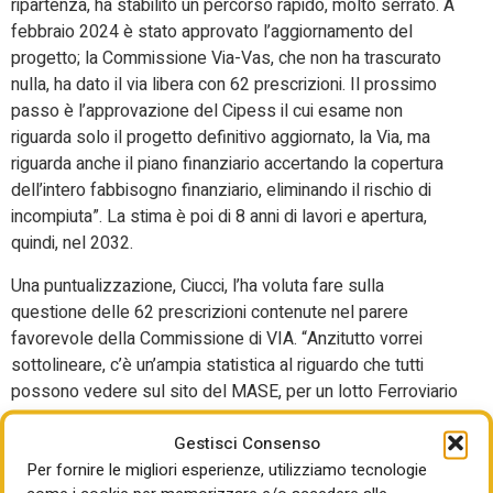
ripartenza, ha stabilito un percorso rapido, molto serrato. A
febbraio 2024 è stato approvato l’aggiornamento del
progetto; la Commissione Via-Vas, che non ha trascurato
nulla, ha dato il via libera con 62 prescrizioni. Il prossimo
passo è l’approvazione del Cipess il cui esame non
riguarda solo il progetto definitivo aggiornato, la Via, ma
riguarda anche il piano finanziario accertando la copertura
dell’intero fabbisogno finanziario, eliminando il rischio di
incompiuta”. La stima è poi di 8 anni di lavori e apertura,
quindi, nel 2032.
Una puntualizzazione, Ciucci, l’ha voluta fare sulla
questione delle 62 prescrizioni contenute nel parere
favorevole della Commissione di VIA. “Anzitutto vorrei
sottolineare, c’è un’ampia statistica al riguardo che tutti
possono vedere sul sito del MASE, per un lotto Ferroviario
dell’itinerario Napoli – Bari di 28,5 km del valore di 1,3
Gestisci Consenso
miliardi di euro, la Commissione di VIA ha rilasciato 20
Per fornire le migliori esperienze, utilizziamo tecnologie
prescrizioni sul progetto definitivo. Il confronto con il