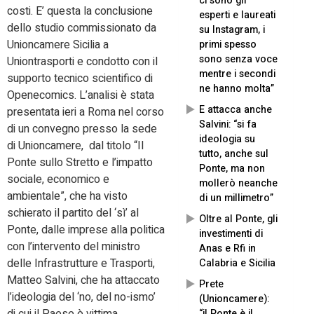
ci sono gli
costi. E’ questa la conclusione
esperti e laureati
dello studio commissionato da
su Instagram, i
Unioncamere Sicilia a
primi spesso
sono senza voce
Uniontrasporti e condotto con il
mentre i secondi
supporto tecnico scientifico di
ne hanno molta”
Openecomics. L’analisi è stata
E attacca anche
presentata ieri a Roma nel corso
Salvini: “si fa
di un convegno presso la sede
ideologia su
di Unioncamere, dal titolo “Il
tutto, anche sul
Ponte sullo Stretto e l’impatto
Ponte, ma non
sociale, economico e
mollerò neanche
ambientale”, che ha visto
di un millimetro”
schierato il partito del ‘sì’ al
Oltre al Ponte, gli
Ponte, dalle imprese alla politica
investimenti di
con l’intervento del ministro
Anas e Rfi in
delle Infrastrutture e Trasporti,
Calabria e Sicilia
Matteo Salvini, che ha attaccato
Prete
l’ideologia del ‘no, del no-ismo’
(Unioncamere):
di cui il Paese è vittima.
“il Ponte è il