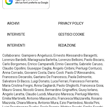
ARCHIVI
PRIVACY POLICY
INTERVISTE
GESTISCI COOKIE
INTERVENTI
REDAZIONE
Collaborano: Giampiero Angelucci; Ernesto Alessandro Baragetti;
Lorenzo Bardelli; Mariagrazia Barletta; Lorenzo Bellicini; Paolo Biscaro;
Carlo Borgomeo; Enrico Campanelli; Ennio Cascetta; Gabriele Caruso;
Claudio Cipollini; Giuseppe Ciaglia; Angelo Ciribini; Pierluigi Contucci;
Anna Corrado; Giovanni Costa; Dario Costi: Paolo D’Alessandris;
Francesco Decarolis; Gaetano De Francesco; Paola Delmonte;
Salvatore Di Bacco; Luigi Donato; Luca Ferrari; Francesco Ferrante;
Maria Cristina Fregni; Anna Gagliardi; Paolo Ghigliotti; Francesca Gioia;
Mauro Grassi; Niccolò Grassi; Bernardino Grignaffini; Giusy Iorlano;
Angelo Laratta; Claudio Lucidi; Maurizio Maresca; Pierluigi Mantini;
Emilia Martinelli; Antonio Massarutto; Francesca Mazzarella; Rosario
Mazzola; Chiara Micera; Antonio Mura; Ezio Piantedosi; Nicola Pini;