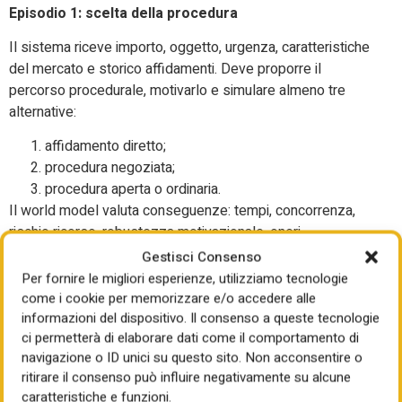
Episodio 1: scelta della procedura
Il sistema riceve importo, oggetto, urgenza, caratteristiche
del mercato e storico affidamenti. Deve proporre il
percorso procedurale, motivarlo e simulare almeno tre
alternative:
affidamento diretto;
procedura negoziata;
procedura aperta o ordinaria.
Il world model valuta conseguenze: tempi, concorrenza,
rischio ricorso, robustezza motivazionale, oneri
amministrativi, rischio di frazionamento artificioso.
Gestisci Consenso
Per fornire le migliori esperienze, utilizziamo tecnologie
come i cookie per memorizzare e/o accedere alle
informazioni del dispositivo. Il consenso a queste tecnologie
Episodio 2: costruzione degli atti
ci permetterà di elaborare dati come il comportamento di
Il sistema redige una bozza di determina/decisione a
navigazione o ID unici su questo sito. Non acconsentire o
ritirare il consenso può influire negativamente su alcune
contrarre, disciplinare o lettera d’invito. Non viene premiato
caratteristiche e funzioni.
per “scrivere bene”, ma per mantenere coerenza tra