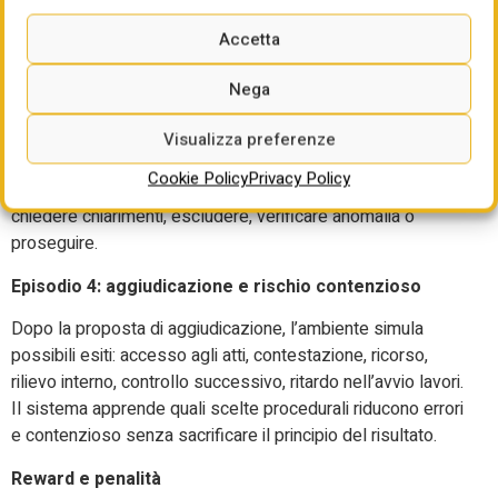
oggetto, requisiti, criteri, importo, tempi e base normativa.
Accetta
Episodio 3: offerte e anomalie
Nega
L’ambiente genera offerte realistiche: ribassi, carenze
documentali, avvalimento, subappalto, requisiti mancanti,
Visualizza preferenze
offerte sospette, costi della manodopera incoerenti.
Cookie Policy
Privacy Policy
L’agente deve scegliere se attivare soccorso istruttorio,
chiedere chiarimenti, escludere, verificare anomalia o
proseguire.
Episodio 4: aggiudicazione e rischio contenzioso
Dopo la proposta di aggiudicazione, l’ambiente simula
possibili esiti: accesso agli atti, contestazione, ricorso,
rilievo interno, controllo successivo, ritardo nell’avvio lavori.
Il sistema apprende quali scelte procedurali riducono errori
e contenzioso senza sacrificare il principio del risultato.
Reward e penalità