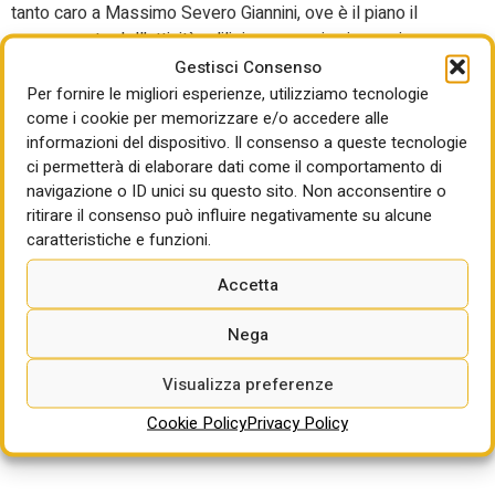
tanto caro a Massimo Severo Giannini, ove è il piano il
presupposto dell’attività edilizia ovverosia viene prima
l’hardware
(il piano) sul quale deve girare il
software
Gestisci Consenso
(l’edilizia) stabilendo quindi che è la conformazione dei
Per fornire le migliori esperienze, utilizziamo tecnologie
come i cookie per memorizzare e/o accedere alle
suoli che determina l’edificabilità delle aree. Concetto
informazioni del dispositivo. Il consenso a queste tecnologie
ribadito più volte dalla Corte cost.
ci permetterà di elaborare dati come il comportamento di
Nella storia dell’urbanistica il legislatore ha sempre
navigazione o ID unici su questo sito. Non acconsentire o
previsto l’emanazione di leggi statali come la legge 1150
ritirare il consenso può influire negativamente su alcune
caratteristiche e funzioni.
del ’42, la legge ponte 765 del 1967 e la legge 10 del
1977, cardini dell’ordinato assetto del territorio. Come
Accetta
potrebbe una legge delega equivoca espropriare il ruolo
del Parlamento?
Nega
Visualizza preferenze
Cookie Policy
Privacy Policy