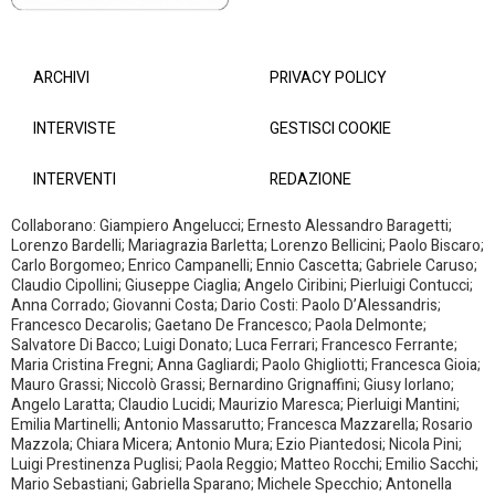
ARCHIVI
PRIVACY POLICY
INTERVISTE
GESTISCI COOKIE
INTERVENTI
REDAZIONE
Collaborano: Giampiero Angelucci; Ernesto Alessandro Baragetti;
Lorenzo Bardelli; Mariagrazia Barletta; Lorenzo Bellicini; Paolo Biscaro;
Carlo Borgomeo; Enrico Campanelli; Ennio Cascetta; Gabriele Caruso;
Claudio Cipollini; Giuseppe Ciaglia; Angelo Ciribini; Pierluigi Contucci;
Anna Corrado; Giovanni Costa; Dario Costi: Paolo D’Alessandris;
Francesco Decarolis; Gaetano De Francesco; Paola Delmonte;
Salvatore Di Bacco; Luigi Donato; Luca Ferrari; Francesco Ferrante;
Maria Cristina Fregni; Anna Gagliardi; Paolo Ghigliotti; Francesca Gioia;
Mauro Grassi; Niccolò Grassi; Bernardino Grignaffini; Giusy Iorlano;
Angelo Laratta; Claudio Lucidi; Maurizio Maresca; Pierluigi Mantini;
Emilia Martinelli; Antonio Massarutto; Francesca Mazzarella; Rosario
Mazzola; Chiara Micera; Antonio Mura; Ezio Piantedosi; Nicola Pini;
Luigi Prestinenza Puglisi; Paola Reggio; Matteo Rocchi; Emilio Sacchi;
Mario Sebastiani; Gabriella Sparano; Michele Specchio; Antonella