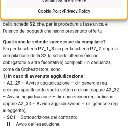
Visualizza preferenze
scheda P7_2 (con rilascio del CIG, senza invio a TED per la
pubblicazione europea e con pubblicazione in ambito
Cookie Policy
Privacy Policy
nazionale nella PVL ANAC) segue direttamente quella
della scheda
S2
, che, per la procedura a fase unica, è
l’elenco dei soggetti che hanno presentato offerta.
Quali sono le schede successive da compilare?
Sia per la scheda
P7_1_3
sia per la scheda
P7_2
, dopo la
compilazione della S2 le schede ulteriori (alcune
obbligatorie e altre facoltative) compilabili in sequenza,
come da Orchestratore, sono:
1)
in caso di avvenuta aggiudicazione:
– A2_29
– Avviso aggiudicazione – dir. generale reg.
ordinario appalti sotto soglia settori ordinari (oppure A2_32
– Avviso aggiudicazione – dir. concessioni reg. ordinario
oppure A2_33 – Avviso aggiudicazione – dir. generale reg.
alleggerito);
– SC1
– Sottoscrizione del contratto;
– I1
– Avvio dell’esecuzione;