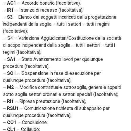
– AC1
– Accordo bonario (facoltativa);
– IR1
– Istanza di recesso (facoltativa);
– S3
– Elenco dei soggetti incaricati della progettazione
indipendenti dalla soglia – tutti i settori – tutti i regimi
(facoltativa);
– S4 – Variazione Aggiudicatari/Costituzione della società
di scopo indipendenti dalla soglia – tutti i settori – tutti i
regimi (facoltativa);
– SA1
– Stato Avanzamento lavori per qualunque
procedura (facoltativa);
– SO1
– Sospensione in fase di esecuzione per
qualunque procedura (facoltativa);
– M2
– Modifica contrattuale sottosoglia, generale appalti
sotto soglia settori ordinari e settori speciali (facoltativa);
– RI1
– Ripresa prestazione (facoltativa);
– RSU1
– Comunicazione richiesta di subappalto per
qualunque procedura (facoltativa);
– CO1
– Conclusione;
– CL1
– Collaudo;