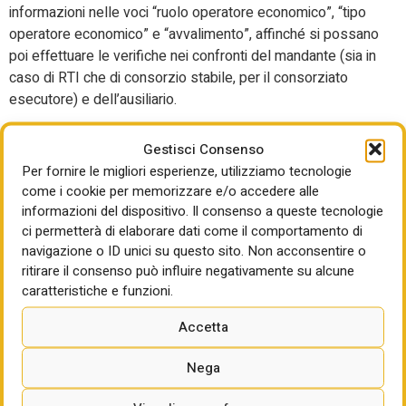
informazioni nelle voci “ruolo operatore economico”, “tipo
operatore economico” e “avvalimento”, affinché si possano
poi effettuare le verifiche nei confronti del mandante (sia in
caso di RTI che di consorzio stabile, per il consorziato
esecutore) e dell’ausiliario.
Cosa richiede la compilazione della scheda P7_2?
Gestisci Consenso
Dal momento che le due schede, come visto al primo
Per fornire le migliori esperienze, utilizziamo tecnologie
punto, differiscono esclusivamente per la diversa modalità
come i cookie per memorizzare e/o accedere alle
di individuazione dei soggetti da consultare con la
informazioni del dispositivo. Il consenso a queste tecnologie
procedura negoziata senza bando, in quanto nella P7_2
ci permetterà di elaborare dati come il comportamento di
non si fa ricorso all’ulteriore fase della previa indagine di
navigazione o ID unici su questo sito. Non acconsentire o
mercato, ma si invitano i soggetti direttamente individuati
ritirare il consenso può influire negativamente su alcune
tramite elenchi di operatori economici, viene da sé che la
caratteristiche e funzioni.
presente scheda è in tutto identica alla precedente
Accetta
esaminata ad eccezione della fase di compilazione della
scheda S1.
Nega
Pertanto, per la procedura negoziata sotto soglia con invito
da elenco di operatori economici, alla compilazione della