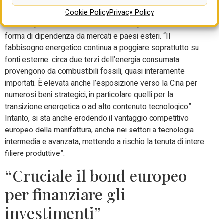
ricerca scientifica “non si traduce in innovazione
Cookie Policy
Privacy Policy
produttiva”. C’è poi la questione dell’apertura internazionale
dell’Europa che in alcuni ambiti ha finito per tradursi in una
forma di dipendenza da mercati e paesi esteri. “Il
fabbisogno energetico continua a poggiare soprattutto su
fonti esterne: circa due terzi dell’energia consumata
provengono da combustibili fossili, quasi interamente
importati. È elevata anche l’esposizione verso la Cina per
numerosi beni strategici, in particolare quelli per la
transizione energetica o ad alto contenuto tecnologico”.
Intanto, si sta anche erodendo il vantaggio competitivo
europeo della manifattura, anche nei settori a tecnologia
intermedia e avanzata, mettendo a rischio la tenuta di intere
filiere produttive”.
“Cruciale il bond europeo
per finanziare gli
investimenti”