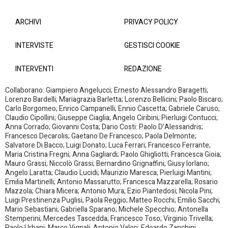
ARCHIVI
PRIVACY POLICY
INTERVISTE
GESTISCI COOKIE
INTERVENTI
REDAZIONE
Collaborano: Giampiero Angelucci; Ernesto Alessandro Baragetti;
Lorenzo Bardelli; Mariagrazia Barletta; Lorenzo Bellicini; Paolo Biscaro;
Carlo Borgomeo; Enrico Campanelli; Ennio Cascetta; Gabriele Caruso;
Claudio Cipollini; Giuseppe Ciaglia; Angelo Ciribini; Pierluigi Contucci;
Anna Corrado; Giovanni Costa; Dario Costi: Paolo D’Alessandris;
Francesco Decarolis; Gaetano De Francesco; Paola Delmonte;
Salvatore Di Bacco; Luigi Donato; Luca Ferrari; Francesco Ferrante;
Maria Cristina Fregni; Anna Gagliardi; Paolo Ghigliotti; Francesca Gioia;
Mauro Grassi; Niccolò Grassi; Bernardino Grignaffini; Giusy Iorlano;
Angelo Laratta; Claudio Lucidi; Maurizio Maresca; Pierluigi Mantini;
Emilia Martinelli; Antonio Massarutto; Francesca Mazzarella; Rosario
Mazzola; Chiara Micera; Antonio Mura; Ezio Piantedosi; Nicola Pini;
Luigi Prestinenza Puglisi; Paola Reggio; Matteo Rocchi; Emilio Sacchi;
Mario Sebastiani; Gabriella Sparano; Michele Specchio; Antonella
Stemperini; Mercedes Tascedda; Francesco Toso; Virginio Trivella;
Paolo Urbani; Marco Vignali; Antonio Valori; Edoardo Zanchini