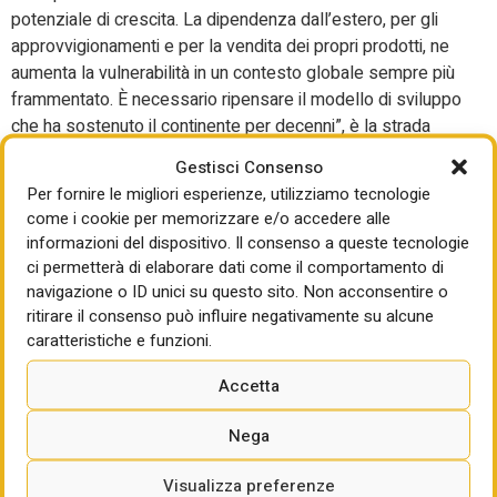
potenziale di crescita. La dipendenza dall’estero, per gli
approvvigionamenti e per la vendita dei propri prodotti, ne
aumenta la vulnerabilità in un contesto globale sempre più
frammentato. È necessario ripensare il modello di sviluppo
che ha sostenuto il continente per decenni”, è la strada
indicata dal Governatore. Tocca il tasto dolente della bassa
Gestisci Consenso
produttività. “Negli ultimi trent’anni, la produttività del lavoro
Per fornire le migliori esperienze, utilizziamo tecnologie
nell’Unione europea è cresciuta del 40 per cento, oltre 25
come i cookie per memorizzare e/o accedere alle
punti percentuali in meno degli Stati Uniti. Dal 2019 il divario
informazioni del dispositivo. Il consenso a queste tecnologie
si è ampliato: in Europa la produttività è aumentata del 2
ci permetterà di elaborare dati come il comportamento di
per cento, contro il 10 negli Stati Uniti, dove è stata
navigazione o ID unici su questo sito. Non acconsentire o
sospinta soprattutto dai settori a tecnologia avanzata.
ritirare il consenso può influire negativamente su alcune
Questo ritardo riflette principalmente la difficoltà di
caratteristiche e funzioni.
innovare”. Pesa la frammentazione tra i vari Stati della
Accetta
spesa pubblica per ricerca e sviluppo, che per entità è
paragonabile a quella statunitense. “L’assenza di un
Nega
coordinamento efficace limita la possibilità di realizzare
progetti su scala continentale”. La capacità e la forza nella
Visualizza preferenze