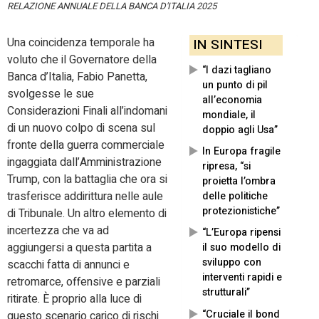
RELAZIONE ANNUALE DELLA BANCA D'ITALIA 2025
Una coincidenza temporale ha
IN SINTESI
voluto che il Governatore della
“I dazi tagliano
Banca d’Italia, Fabio Panetta,
un punto di pil
svolgesse le sue
all’economia
Considerazioni Finali all’indomani
mondiale, il
di un nuovo colpo di scena sul
doppio agli Usa”
fronte della guerra commerciale
In Europa fragile
ingaggiata dall’Amministrazione
ripresa, “si
Trump, con la battaglia che ora si
proietta l’ombra
trasferisce addirittura nelle aule
delle politiche
protezionistiche”
di Tribunale. Un altro elemento di
incertezza che va ad
“L’Europa ripensi
aggiungersi a questa partita a
il suo modello di
sviluppo con
scacchi fatta di annunci e
interventi rapidi e
retromarce, offensive e parziali
strutturali”
ritirate. È proprio alla luce di
“Cruciale il bond
questo scenario carico di rischi