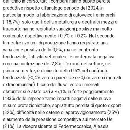
dell’anno in corso, tutti i comparti hanno subìto perdite
produttive rispetto all’analogo periodo del 2024, in
particolar modo la fabbricazione di autoveicoli e rimorchi
(-18,7%), solo quelli della metallurgia e degli altri mezzi di
trasporto hanno registrato variazioni positive ma molto
contenute: rispettivamente +0,7% e +0,2%. Nel secondo
trimestre i volumi di produzione hanno registrato una
variazione positiva dello 0,5%, ma nel confronto
tendenziale, l’attività settoriale si è confermata negativa
con una contrazione del 2,8%. L’export del settore, nel
primo semestre, è diminuito dello 0,5% nel confronto
tendenziale (-0,4% verso i paesi Ue e -0,6% verso i mercati
extracomunitari). Il calo dei flussi verso i mercati
statunitensi è stato pari a -6,1%, in forte peggioramento.
L’83% delle imprese teme impatti negativi dalle nuove
misure protezionistiche, soprattutto perdita di quote export
(32%), difficoltà nelle catene di approvvigionamento (25%)
e aumento della pressione competitiva sul mercato Ue
(21%). La vicepresidente di Federmeccanica, Alessia