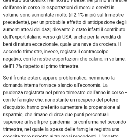
dell’euro sul dollaro. Nel nostro Paese, nel primo trimestre
dell’anno in corso le esportazioni di merci e servizi in
volume sono aumentate molto (il 2.1% in più sul trimestre
precedente), per un probabile effetto di anticipazione degli
aumenti attesi dei dazi; rilevante è stato infatti il contributo
dell’export italiano verso gli USA, anche per la vendita di
beni di natura eccezionale, quale una nave da crociera. Il
secondo trimestre, invece, registra il contraccolpo
negativo, con le nostre esportazioni che calano, in volume,
dell’1.7% rispetto al primo trimestre.
Se il fronte estero appare problematico, nemmeno la
domanda interna fornisce slancio all’economia. La
prudenza registrata nel primo trimestre dell’anno in corso -
con le famiglie che, nonostante un recupero del potere
d’acquisto, hanno preferito aumentare la propensione al
risparmio, che rimane di circa due punti percentuali
superiore ai livelli pre-pandemia- si conferma nel secondo
trimestre, nel quale la spesa delle famiglie registra una
crescita zero rispetto ai tre mesi precedenti. L’impatto