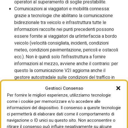
operatori al superamento di soglie prestabilite.
Comunicazioni ai viaggiatori e mobilità connessa:
grazie a tecnologie che abilitano la comunicazione
bidirezionale tra veicolo e infrastruttura tutte le
informazioni raccolte nei punti precedenti possono
essere fornite ai viaggiatori da un’interfaccia a bordo
veicolo (velocità consigliata, incidenti, condizioni
meteo, condizioni pavimentazione, pericoli e ostacoli
ecc.). Non è quindi solo l’infrastruttura a fornire
informazioni al mezzo, avviene anche il contrario: per
questo la comunicazione V2I aggiorna anche il
gestore autostradale sulle condizioni del traffico in
modo molto più preciso e tempestivo.
Gestisci Consenso
L’operatore potrà cioè gestire la viabilità in modo proattivo
Per fornire le migliori esperienze, utilizziamo tecnologie
e non solo reattivo. TaNa ha attualmente 30 mezzi
come i cookie per memorizzare e/o accedere alle
connessi in grado di comunicare con la stessa arteria
informazioni del dispositivo. Il consenso a queste tecnologie
stradale. L’infrastruttura Smart Road si basa su una rete
ci permetterà di elaborare dati come il comportamento di
diffusa di telecamere intelligenti, sensori e antenne di
navigazione o ID unici su questo sito. Non acconsentire o
comunicazione, in grado di raccogliere e analizzare dati in
ritirare il consenso può influire negativamente su alcune