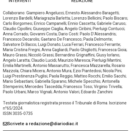
INTERVENTI
REDAZIONE
Collaborano: Giampiero Angelucci; Ernesto Alessandro Baragetti;
Lorenzo Bardelli; Mariagrazia Barletta; Lorenzo Bellicini; Paolo Biscaro;
Carlo Borgomeo; Enrico Campanelli; Ennio Cascetta; Gabriele Caruso;
Claudio Cipollini; Giuseppe Ciaglia; Angelo Ciribini; Pierluigi Contucci;
Anna Corrado; Giovanni Costa; Dario Costi: Paolo D’Alessandris;
Francesco Decarolis; Gaetano De Francesco; Paola Delmonte;
Salvatore Di Bacco; Luigi Donato; Luca Ferrari; Francesco Ferrante;
Maria Cristina Fregni; Anna Gagliardi; Paolo Ghigliotti; Francesca Gioia;
Mauro Grassi; Niccolò Grassi; Bernardino Grignaffini; Giusy Iorlano;
Angelo Laratta; Claudio Lucidi; Maurizio Maresca; Pierluigi Mantini;
Emilia Martinelli; Antonio Massarutto; Francesca Mazzarella; Rosario
Mazzola; Chiara Micera; Antonio Mura; Ezio Piantedosi; Nicola Pini;
Luigi Prestinenza Puglisi; Paola Reggio; Matteo Rocchi; Emilio Sacchi;
Mario Sebastiani; Gabriella Sparano; Michele Specchio; Antonella
Stemperini; Mercedes Tascedda; Francesco Toso; Virginio Trivella;
Paolo Urbani; Marco Vignali; Antonio Valori; Edoardo Zanchini
Testata giornalistica registrata presso il Tribunale di Roma. Iscrizione
n°65/2024.
ISSN 3035-0735
Scrivete a redazione@diariodiac.it