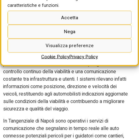
tempo reale su flussi di traffico, velocità, eventi critici e
caratteristiche e funzioni.
condizioni di esercizio. Lungo i 22 chilometri della tratta
Accetta
sono in fase di installazione 217 telecamere, insieme a 15
portali di rilevamento, 8 centraline metereologiche e 40
Nega
antenne con duplice tecnologia ITS-G5 e cellular V2X
distribuiti sull’intero percorso. Dispositivi che permettono
Visualizza preferenze
di raccogliere i dati di traffico e di inviarli alla piattaforma
Cookie Policy
Privacy Policy
centrale C-ITS di Movyon, che li integra con ulteriori dati
provenienti da fonti esterne e li elabora per garantire un
controllo continuo della viabilità e una comunicazione
costante tra infrastruttura e utenti. I sistemi rilevano infatti
informazioni come posizione, direzione e velocità dei
veicoli, restituendo agli automobilisti indicazioni aggiornate
sulle condizioni della viabilità e contribuendo a migliorare
sicurezza e qualità del viaggio.
In Tangenziale di Napoli sono operativi i servizi di
comunicazione che segnalano in tempo reale alle auto
connesse potenziali pericoli per i guidatori come cantieri,