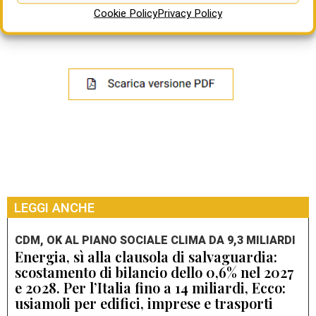
l’appuntamento clou: l’elezione del Presidente della
Cookie Policy
Privacy Policy
Repubblica.
LEGGI ANCHE
CDM, OK AL PIANO SOCIALE CLIMA DA 9,3 MILIARDI
Energia, sì alla clausola di salvaguardia:
scostamento di bilancio dello 0,6% nel 2027
e 2028. Per l’Italia fino a 14 miliardi, Ecco:
usiamoli per edifici, imprese e trasporti