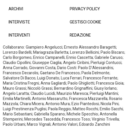
ARCHIVI
PRIVACY POLICY
INTERVISTE
GESTISCI COOKIE
INTERVENTI
REDAZIONE
Collaborano: Giampiero Angelucci; Ernesto Alessandro Baragetti;
Lorenzo Bardelli; Mariagrazia Barletta; Lorenzo Bellicini; Paolo Biscaro;
Carlo Borgomeo; Enrico Campanelli; Ennio Cascetta; Gabriele Caruso;
Claudio Cipollini; Giuseppe Ciaglia; Angelo Ciribini; Pierluigi Contucci;
Anna Corrado; Giovanni Costa; Dario Costi: Paolo D’Alessandris;
Francesco Decarolis; Gaetano De Francesco; Paola Delmonte;
Salvatore Di Bacco; Luigi Donato; Luca Ferrari; Francesco Ferrante;
Maria Cristina Fregni; Anna Gagliardi; Paolo Ghigliotti; Francesca Gioia;
Mauro Grassi; Niccolò Grassi; Bernardino Grignaffini; Giusy Iorlano;
Angelo Laratta; Claudio Lucidi; Maurizio Maresca; Pierluigi Mantini;
Emilia Martinelli; Antonio Massarutto; Francesca Mazzarella; Rosario
Mazzola; Chiara Micera; Antonio Mura; Ezio Piantedosi; Nicola Pini;
Luigi Prestinenza Puglisi; Paola Reggio; Matteo Rocchi; Emilio Sacchi;
Mario Sebastiani; Gabriella Sparano; Michele Specchio; Antonella
Stemperini; Mercedes Tascedda; Francesco Toso; Virginio Trivella;
Paolo Urbani; Marco Vignali; Antonio Valori; Edoardo Zanchini