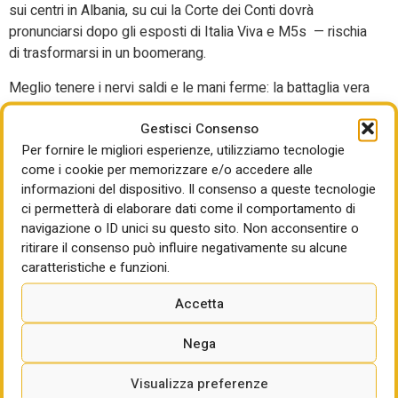
sui centri in Albania, su cui la Corte dei Conti dovrà
pronunciarsi dopo gli esposti di Italia Viva e M5s — rischia
di trasformarsi in un boomerang.
Meglio tenere i nervi saldi e le mani ferme: la battaglia vera
non è sulla campata del Ponte ma sull’architettura del
Gestisci Consenso
potere meloniano presente e futura. Se il test referendario
Per fornire le migliori esperienze, utilizziamo tecnologie
della prossima primavera dovesse andare bene, il
come i cookie per memorizzare e/o accedere alle
premierato uscirà dai cassetti. Meloni non ha rinunciato alla
informazioni del dispositivo. Il consenso a queste tecnologie
sua “grande riforma”. Anche se (è dato per scontato), il
ci permetterà di elaborare dati come il comportamento di
referendum confermativo – in caso di approvazione da
navigazione o ID unici su questo sito. Non acconsentire o
parte del Parlamento – si terrebbe nella prossima
ritirare il consenso può influire negativamente su alcune
legislatura. Ma è proprio questo il piano di azione della
caratteristiche e funzioni.
Premier che per il 2026 conta invece di portare a casa la
nuova legge elettorale. L’obiettivo è noto: abolire i collegi
Accetta
uninominali che favoriscono l’opposizione al Sud e tornare
al proporzionale con un premio di maggioranza. Un modo
Nega
per blindare il campo e presentarsi in Parlamento più forte
Visualizza preferenze
di oggi e con più fiches sul tavolo quando arriverà