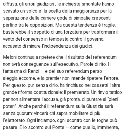
diffusa: gli errori giudiziari , le inchieste smontate hanno
scavato un solco e la scelta della maggioranza per la
separazione delle carriere gode di simpatie crescenti
perfino tra le opposizioni. Ma questa tendenza è fragile:
basterebbe il sospetto di una forzatura per trasformare il
vento del consenso in tempesta contro il governo,
accusato di minare l’indipendenza dei giudici.
Meloni continua a ripetere che il risultato del referendum
non avrà conseguenze sull’esecutivo. Parole di rito. Il
fantasma di Renzi — e del suo referendum perso —
aleggia eccome, e la premier non intende ripetere l’errore.
Per questo, pur senza dirlo, ha rinchiuso nei cassetti l’altra
grande riforma costituzionale: il premierato. Un rinvio tattico
per non alimentare l’accusa, già pronta, di puntare ai “pieni
poteri”. Anche perché il referendum sulla Giustizia sarà
senza quorum: vincerà chi saprà mobilitare di più
l’elettorato. Ogni inciampo, ogni scontro con le toghe può
pesare. E lo scontro sul Ponte — come quello, imminente,