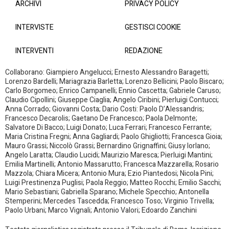
ARCHIVI
PRIVACY POLICY
INTERVISTE
GESTISCI COOKIE
INTERVENTI
REDAZIONE
Collaborano: Giampiero Angelucci; Ernesto Alessandro Baragetti;
Lorenzo Bardelli; Mariagrazia Barletta; Lorenzo Bellicini; Paolo Biscaro;
Carlo Borgomeo; Enrico Campanelli; Ennio Cascetta; Gabriele Caruso;
Claudio Cipollini; Giuseppe Ciaglia; Angelo Ciribini; Pierluigi Contucci;
Anna Corrado; Giovanni Costa; Dario Costi: Paolo D’Alessandris;
Francesco Decarolis; Gaetano De Francesco; Paola Delmonte;
Salvatore Di Bacco; Luigi Donato; Luca Ferrari; Francesco Ferrante;
Maria Cristina Fregni; Anna Gagliardi; Paolo Ghigliotti; Francesca Gioia;
Mauro Grassi; Niccolò Grassi; Bernardino Grignaffini; Giusy Iorlano;
Angelo Laratta; Claudio Lucidi; Maurizio Maresca; Pierluigi Mantini;
Emilia Martinelli; Antonio Massarutto; Francesca Mazzarella; Rosario
Mazzola; Chiara Micera; Antonio Mura; Ezio Piantedosi; Nicola Pini;
Luigi Prestinenza Puglisi; Paola Reggio; Matteo Rocchi; Emilio Sacchi;
Mario Sebastiani; Gabriella Sparano; Michele Specchio; Antonella
Stemperini; Mercedes Tascedda; Francesco Toso; Virginio Trivella;
Paolo Urbani; Marco Vignali; Antonio Valori; Edoardo Zanchini