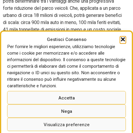
potrà determinare tra i vantaggi anche una progressiva
forte riduzione del parco veicoli. Che, applicata a un parco
urbano di circa 18 milioni di veicoli, potrà generare benefici
di scala: circa 900 mila auto in meno, 100 mila feriti evitati,
41 mila tonnellate di emissioni in meno e un costo sociale
evitato di 5,9 miliardi di euro, il 97% dei 6,1 miliardi di euro
Gestisci Consenso
totali di costi sociale che è possibile ridurre nel periodo
Per fornire le migliori esperienze, utilizziamo tecnologie
2028-2050. Per
Giovanni Miragliotta
, Responsabile
come i cookie per memorizzare e/o accedere alle
scientifico dell’Osservatorio Connected Vehicle &
informazioni del dispositivo. Il consenso a queste tecnologie
ci permetterà di elaborare dati come il comportamento di
Mobility,
“il 2026 si sta rivelando un anno spartiacque
navigazione o ID unici su questo sito. Non acconsentire o
per la guida autonoma, denso di segnali concreti:
ritirare il consenso può influire negativamente su alcune
lanci commerciali, approvazioni normative attese da
caratteristiche e funzioni.
anni, investimenti record e una corsa tecnologica che
si fa ogni mese più serrata
. La domanda non è più se
Accetta
i veicoli autonomi cambieranno la mobilità urbana,
ma con quale modello di business, dove e con quale
Nega
velocità”.
Visualizza preferenze