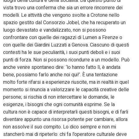
luoghi della cultura e della socialità. Da questo punto di
vista trovo una conferma che sia un errore rincorrere dei
modelli. Le attività che vengono svolte a Crotone nello
spazio gestito dal Consorzio Jobel, che ha recuperato un
luogo devastato e vandalizzato, non si possono
confrontare con quelle dei ragazzi di Lumen a Firenze o
con quelle dei Giardini Luzzati a Genova. Ciascuno di questi
contesti ha le sue peculiarità, i suoi punti deboli e i suoi
punti di forza. Non si possono ricondurre a un modello. Può
anche venire spontaneo dire: ‘lo hanno fatto lì, è andata
bene, possiamo farlo anche noi qui!’. È una tentazione
molto forte rifarsi a esperienze riuscite, ma in realtà in quel
momento si rinuncia a valorizzare le capacità creative delle
persone; si rischia di non intercettare le domande, le
esigenze, i bisogni che ogni comunità esprime. Se la
cultura non è capace di interpretarli questi bisogni, e di farli
diventare appunto una risorsa potente per cambiare, allora
non assolve il suo compito. Lo dico sempre e non mi
stancherò mai di ripeterlo: chi fa l’operatore culturale deve