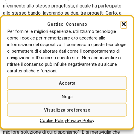
riferimento allo stesso progettista, il quale ha partecipato
allo stesso bando, lavorando su due, tre progetti. Certo, a
volte è una necessità, perché non tutte le organizzazioni
Gestisci Consenso
culturali hanno al loro interno le risorse e le professionalità
Per fornire le migliori esperienze, utilizziamo tecnologie
per imbastire un progetto. D’altra parte, vale la pena di
come i cookie per memorizzare e/o accedere alle
sottolinearlo, è il sistema stesso che in qualche modo
informazioni del dispositivo. Il consenso a queste tecnologie
incoraggia questo modo di operare. Non si può neanche
ci permetterà di elaborare dati come il comportamento di
dire che è colpa dei progettisti. Fuori da questo schema ci
navigazione o ID unici su questo sito. Non acconsentire o
sono prevalentemente le organizzazioni più strutturate e
ritirare il consenso può influire negativamente su alcune
autosufficienti”.
caratteristiche e funzioni.
Prato ammette che l’assegnazione di risorse tramite
Accetta
bando ha rappresentato “un passo avanti rispetto a un
periodo storico in cui venivano attribuite senza regole
Nega
trasparenti” e il bando pubblico “ha certamente un
Visualizza preferenze
vantaggio, che consente di metterci al riparo da eventuali
rilievi circa l’utilizzo clientelare delle risorse”. Dissente
Cookie Policy
Privacy Policy
però con l’opinione prevalente che il bando rappresenti “la
migliore soluzione di cui disponiamo”. E si meraviglia che