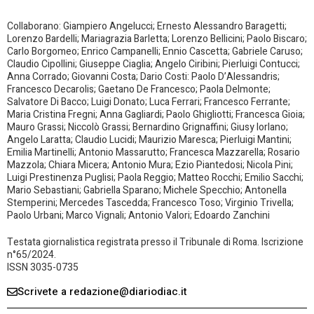
Collaborano: Giampiero Angelucci; Ernesto Alessandro Baragetti;
Lorenzo Bardelli; Mariagrazia Barletta; Lorenzo Bellicini; Paolo Biscaro;
Carlo Borgomeo; Enrico Campanelli; Ennio Cascetta; Gabriele Caruso;
Claudio Cipollini; Giuseppe Ciaglia; Angelo Ciribini; Pierluigi Contucci;
Anna Corrado; Giovanni Costa; Dario Costi: Paolo D’Alessandris;
Francesco Decarolis; Gaetano De Francesco; Paola Delmonte;
Salvatore Di Bacco; Luigi Donato; Luca Ferrari; Francesco Ferrante;
Maria Cristina Fregni; Anna Gagliardi; Paolo Ghigliotti; Francesca Gioia;
Mauro Grassi; Niccolò Grassi; Bernardino Grignaffini; Giusy Iorlano;
Angelo Laratta; Claudio Lucidi; Maurizio Maresca; Pierluigi Mantini;
Emilia Martinelli; Antonio Massarutto; Francesca Mazzarella; Rosario
Mazzola; Chiara Micera; Antonio Mura; Ezio Piantedosi; Nicola Pini;
Luigi Prestinenza Puglisi; Paola Reggio; Matteo Rocchi; Emilio Sacchi;
Mario Sebastiani; Gabriella Sparano; Michele Specchio; Antonella
Stemperini; Mercedes Tascedda; Francesco Toso; Virginio Trivella;
Paolo Urbani; Marco Vignali; Antonio Valori; Edoardo Zanchini
Testata giornalistica registrata presso il Tribunale di Roma. Iscrizione
n°65/2024.
ISSN 3035-0735
Scrivete a redazione@diariodiac.it