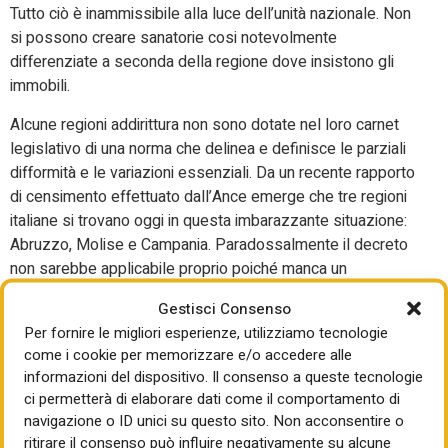
Tutto ciò è inammissibile alla luce dell’unità nazionale. Non
si possono creare sanatorie cosi notevolmente
differenziate a seconda della regione dove insistono gli
immobili.
Alcune regioni addirittura non sono dotate nel loro carnet
legislativo di una norma che delinea e definisce le parziali
difformità e le variazioni essenziali. Da un recente rapporto
di censimento effettuato dall’Ance emerge che tre regioni
italiane si trovano oggi in questa imbarazzante situazione:
Abruzzo, Molise e Campania. Paradossalmente il decreto
non sarebbe applicabile proprio poiché manca un
parametro quantitativo necessario per avviare l’iter di
Gestisci Consenso
presentazione delle istanze di accertamento di
Per fornire le migliori esperienze, utilizziamo tecnologie
conformità”.
come i cookie per memorizzare e/o accedere alle
informazioni del dispositivo. Il consenso a queste tecnologie
La corsa ad ostacoli per l’attuazione del decreto è
ci permetterà di elaborare dati come il comportamento di
purtroppo evidente anche nelle norme regionali con
ANCE,
navigazione o ID unici su questo sito. Non acconsentire o
UNITEL e ANCI
che concordano sulla necessità di
ritirare il consenso può influire negativamente su alcune