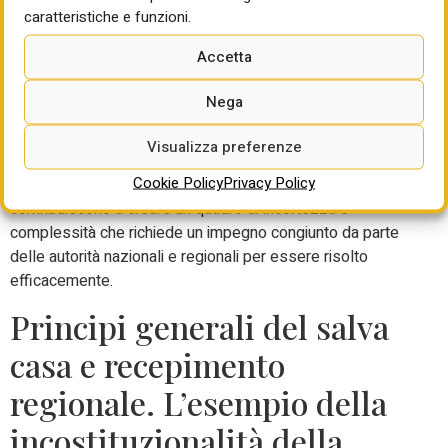
affrontare questi nodi per garantire la piena operatività
caratteristiche e funzioni.
degli uffici comunali. La situazione è resa ancora più
complessa dalla necessità di confrontare le nuove
Accetta
disposizioni con le normative regionali esistenti, per
valutare quali irregolarità possono essere sanate e quali
Nega
no.
Visualizza preferenze
E’ urgente e indifferibile la necessità di un coordinamento
Cookie Policy
Privacy Policy
normativo tra le diverse giurisdizioni regionali. Questi fattori
contribuiscono a creare un quadro di incertezza e
complessità che richiede un impegno congiunto da parte
delle autorità nazionali e regionali per essere risolto
efficacemente.
Principi generali del salva
casa e recepimento
regionale. L’esempio della
incostituzionalità della