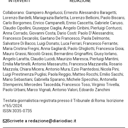
INTERVENTI
REDAZIONE
Collaborano: Giampiero Angelucci; Ernesto Alessandro Baragetti;
Lorenzo Bardelli; Mariagrazia Barletta; Lorenzo Bellicini; Paolo Biscaro;
Carlo Borgomeo; Enrico Campanelli; Ennio Cascetta; Gabriele Caruso;
Claudio Cipollini; Giuseppe Ciaglia; Angelo Ciribini; Pierluigi Contucci;
Anna Corrado; Giovanni Costa; Dario Costi: Paolo D’Alessandris;
Francesco Decarolis; Gaetano De Francesco; Paola Delmonte;
Salvatore Di Bacco; Luigi Donato; Luca Ferrari; Francesco Ferrante;
Maria Cristina Fregni; Anna Gagliardi; Paolo Ghigliotti; Francesca Gioia;
Mauro Grassi; Niccolò Grassi; Bernardino Grignaffini; Giusy Iorlano;
Angelo Laratta; Claudio Lucidi; Maurizio Maresca; Pierluigi Mantini;
Emilia Martinelli; Antonio Massarutto; Francesca Mazzarella; Rosario
Mazzola; Chiara Micera; Antonio Mura; Ezio Piantedosi; Nicola Pini;
Luigi Prestinenza Puglisi; Paola Reggio; Matteo Rocchi; Emilio Sacchi;
Mario Sebastiani; Gabriella Sparano; Michele Specchio; Antonella
Stemperini; Mercedes Tascedda; Francesco Toso; Virginio Trivella;
Paolo Urbani; Marco Vignali; Antonio Valori; Edoardo Zanchini
Testata giornalistica registrata presso il Tribunale di Roma. Iscrizione
n°65/2024.
ISSN 3035-0735
Scrivete a redazione@diariodiac.it