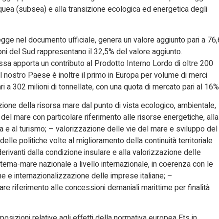
uea (subsea) e alla transizione ecologica ed energetica degli
egge nel documento ufficiale, genera un valore aggiunto pari a 76,
gioni del Sud rappresentano il 32,5% del valore aggiunto.
essa apporta un contributo al Prodotto Interno Lordo di oltre 200
 Il nostro Paese è inoltre il primo in Europa per volume di merci
i a 302 milioni di tonnellate, con una quota di mercato pari al 16%
zazione della risorsa mare dal punto di vista ecologico, ambientale,
el mare con particolare riferimento alle risorse energetiche, alla
a e al turismo; – valorizzazione delle vie del mare e sviluppo del
le politiche volte al miglioramento della continuità territoriale
erivanti dalla condizione insulare e alla valorizzazione delle
tema-mare nazionale a livello internazionale, in coerenza con le
one e internazionalizzazione delle imprese italiane; –
re riferimento alle concessioni demaniali marittime per finalità
osizioni relative agli effetti della normativa europea Ets in