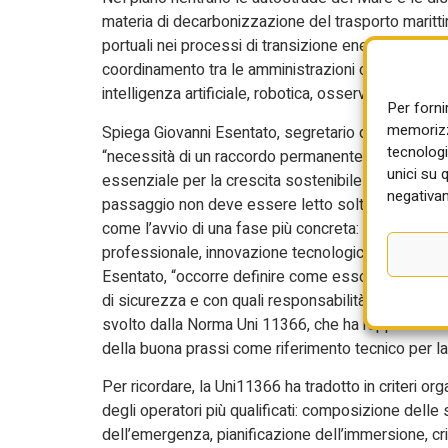
materia di decarbonizzazione del trasporto marittim
portuali nei processi di transizione energetica, il
coordinamento tra le amministrazioni competenti. 
intelligenza artificiale, robotica, osservazione del
Per forni
memorizza
Spiega Giovanni Esentato, segretario dell’Aisi – 
tecnologi
“necessità di un raccordo permanente tra imprese, 
unici su 
essenziale per la crescita sostenibile e competiti
negativam
passaggio non deve essere letto soltanto come u
come l’avvio di una fase più concreta: quella in cui 
professionale, innovazione tecnologica e concorr
Esentato, “occorre definire come esso debba operare
di sicurezza e con quali responsabilità lungo l’inte
svolto dalla Norma Uni 11366, che ha rappresentat
della buona prassi come riferimento tecnico per l
Per ricordare, la Uni11366 ha tradotto in criteri or
degli operatori più qualificati: composizione delle
dell’emergenza, pianificazione dell’immersione, cri