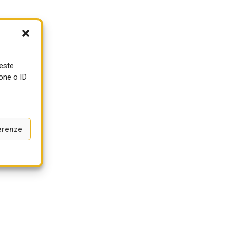
ueste
one o ID
erenze