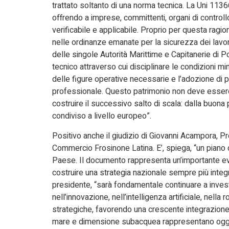
trattato soltanto di una norma tecnica. La Uni 1136
offrendo a imprese, committenti, organi di controll
verificabile e applicabile. Proprio per questa ragi
nelle ordinanze emanate per la sicurezza dei lavori
delle singole Autorità Marittime e Capitanerie di Po
tecnico attraverso cui disciplinare le condizioni m
delle figure operative necessarie e l’adozione di 
professionale. Questo patrimonio non deve essere 
costruire il successivo salto di scala: dalla buona
condiviso a livello europeo”.
Positivo anche il giudizio di Giovanni Acampora, P
Commercio Frosinone Latina. E’, spiega, “un piano c
Paese. Il documento rappresenta un’importante evol
costruire una strategia nazionale sempre più integ
presidente, “sarà fondamentale continuare a invest
nell’innovazione, nell’intelligenza artificiale, nella
strategiche, favorendo una crescente integrazione 
mare e dimensione subacquea rappresentano oggi uno