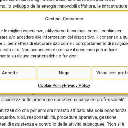
o, lo sviluppo delle energie rinnovabili offshore, le infrastrutture
 rafforzamento della sicurezza marittima e alle esigenze di
Gestisci Consenso
Spazio anche alle tecnologie marine avanzate: digitalizzazione,
la Terra e sistemi subacquei.
re le migliori esperienze, utilizziamo tecnologie come i cookie per
re e/o accedere alle informazioni del dispositivo. Il consenso a q
Associazione imprese subacquee italiane – il riconoscimento della
e ci permetterà di elaborare dati come il comportamento di navigazi
istituzioni e mondo della ricerca è finalmente una condizione
questo sito. Non acconsentire o ritirare il consenso può influire
va della dimensione subacquea nazionale”. Per l’Aisi “questo
ente su alcune caratteristiche e funzioni.
n riconoscimento istituzionale della dimensione subacquea, ma
politica industriale, sicurezza del lavoro, qualificazione
enza leale devono trovare un terreno comune”. Adesso, aggiunge
Accetta
Nega
Visualizza pref
, con quali procedure, con quali qualificazioni, con quali criteri
Cookie Policy
Privacy Policy
ra filiera. In questo percorso, un ruolo fondamentale è stato già
o e continua a rappresentare una pietra miliare nell’affermazione
a sicurezza nelle procedure operative subacquee professionali”.
ganizzati ciò che per anni era rimasto affidato alla sola esperienza
 squadre, ruoli, responsabilità, procedure operative, gestione
teri di assistenza e controllo delle attività subacquee. “Non si è