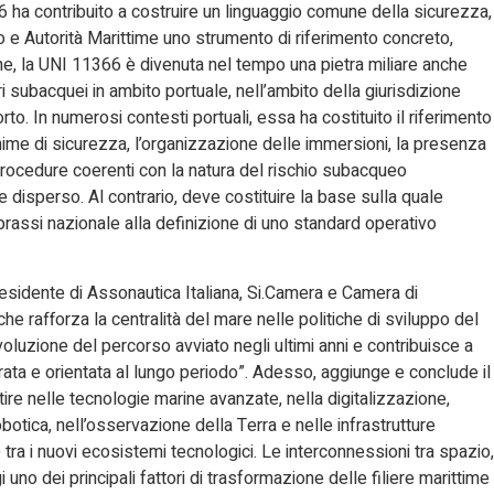
6 ha contribuito a costruire un linguaggio comune della sicurezza,
o e Autorità Marittime uno strumento di riferimento concreto,
one, la UNI 11366 è divenuta nel tempo una pietra miliare anche
 subacquei in ambito portuale, nell’ambito della giurisdizione
rto. In numerosi contesti portuali, essa ha costituito il riferimento
inime di sicurezza, l’organizzazione delle immersioni, la presenza
procedure coerenti con la natura del rischio subacqueo
disperso. Al contrario, deve costituire la base sulla quale
 prassi nazionale alla definizione di uno standard operativo
residente di Assonautica Italiana, Si.Camera e Camera di
he rafforza la centralità del mare nelle politiche di sviluppo del
uzione del percorso avviato negli ultimi anni e contribuisce a
rata e orientata al lungo periodo”. Adesso, aggiunge e conclude il
ire nelle tecnologie marine avanzate, nella digitalizzazione,
 robotica, nell’osservazione della Terra e nelle infrastrutture
tra i nuovi ecosistemi tecnologici. Le interconnessioni tra spazio,
 dei principali fattori di trasformazione delle filiere marittime