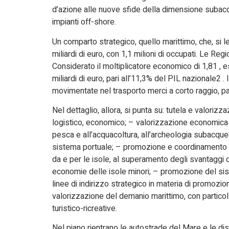
d’azione alle nuove sfide della dimensione subacq
impianti off-shore.
Un comparto strategico, quello marittimo, che, si l
miliardi di euro, con 1,1 milioni di occupati. Le Re
Considerato il moltiplicatore economico di 1,81 , 
miliardi di euro, pari all’11,3% del PIL nazionale2 .
movimentate nel trasporto merci a corto raggio, par
Nel dettaglio, allora, si punta su: tutela e valoriz
logistico, economico; – valorizzazione economica d
pesca e all’acquacoltura, all’archeologia subacque
sistema portuale; – promozione e coordinamento del
da e per le isole, al superamento degli svantaggi d
economie delle isole minori; – promozione del sis
linee di indirizzo strategico in materia di promozi
valorizzazione del demanio marittimo, con particola
turistico-ricreative.
Nel piano rientrano le autostrade del Mare e le disp