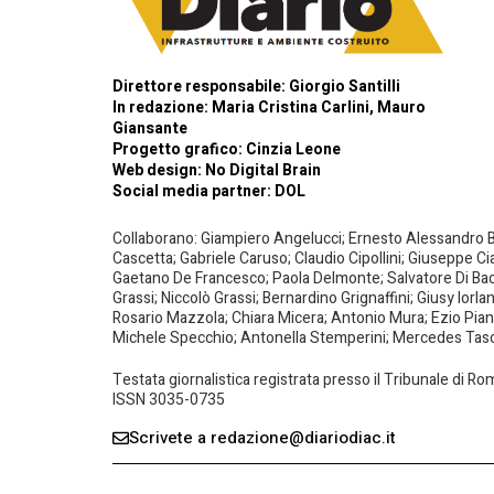
Direttore responsabile: Giorgio Santilli
In redazione: Maria Cristina Carlini, Mauro
Giansante
Progetto grafico: Cinzia Leone
Web design:
No Digital Brain
Social media partner:
DOL
Collaborano: Giampiero Angelucci; Ernesto Alessandro Bar
Cascetta; Gabriele Caruso; Claudio Cipollini; Giuseppe Ci
Gaetano De Francesco; Paola Delmonte; Salvatore Di Bacco
Grassi; Niccolò Grassi; Bernardino Grignaffini; Giusy Iorl
Rosario Mazzola; Chiara Micera; Antonio Mura; Ezio Piante
Michele Specchio; Antonella Stemperini; Mercedes Tasced
Testata giornalistica registrata presso il Tribunale di R
ISSN 3035-0735
Scrivete a redazione@diariodiac.it