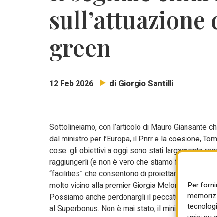
sull’attuazione 
green
di Giorgio Santilli
12 Feb 2026
Sottolineiamo, con l’articolo di Mauro Giansante ch
dal ministro per l’Europa, il Pnrr e la coesione, To
cose: gli obiettivi a oggi sono stati largamente ra
raggiungerli (e non è vero che stiamo fermi); l’Europa
“facilities” che consentono di proiettare risorse P
Per forni
molto vicino alla premier Giorgia Meloni afferma co
memorizza
Possiamo anche perdonargli il peccatuccio di aver
tecnologi
al Superbonus. Non è mai stato, il ministro Foti, ne
unici su 