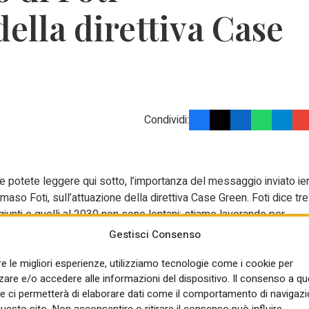
della direttiva Case
Condividi:
e potete leggere qui sotto, l’importanza del messaggio inviato ier
mmaso Foti, sull’attuazione della direttiva Case Green. Foti dice tre
ggiunti e quelli al 2030 non sono lontani; stiamo lavorando per
 ci aiuta con 1,7 miliardi di strumenti finanziari (lui li chiama
Gestisci Consenso
nrr oltre il 2026). È la prima volta che un esponente di governo
re le migliori esperienze, utilizziamo tecnologie come i cookie per
me obiettivo politico l’attuazione della direttiva Case Green.
re e/o accedere alle informazioni del dispositivo. Il consenso a q
 omesso che quel 16% di target già raggiunto è soprattutto grazi
e ci permetterà di elaborare dati come il comportamento di navigazi
ll’ambito della maggioranza, uno dei critici più sguaiati del 110%
questo sito. Non acconsentire o ritirare il consenso può influire