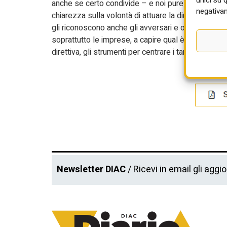
anche se certo condivide – e noi pure – molte crit
negativam
chiarezza sulla volontà di attuare la direttiva E
gli riconoscono anche gli avversari e oltre i tentenn
soprattutto le imprese, a capire qual è la traiettor
direttiva, gli strumenti per centrare i target e i decre
Newsletter DIAC
/ Ricevi in email gli aggi