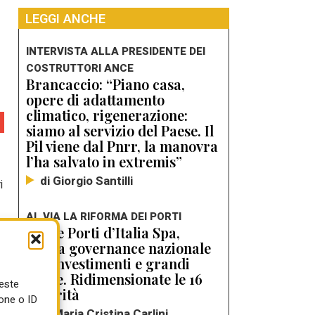
LEGGI ANCHE
INTERVISTA ALLA PRESIDENTE DEI
COSTRUTTORI ANCE
Brancaccio: “Piano casa,
opere di adattamento
climatico, rigenerazione:
siamo al servizio del Paese. Il
Pil viene dal Pnrr, la manovra
l’ha salvato in extremis”
di Giorgio Santilli
i
AL VIA LA RIFORMA DEI PORTI
Nasce Porti d’Italia Spa,
nuova governance nazionale
per investimenti e grandi
opere. Ridimensionate le 16
ueste
e
Autorità
one o ID
di Maria Cristina Carlini