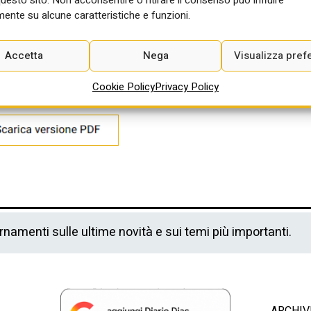
iche allo strumento. Glielo perdoniamo perché aver fatto
ente su alcune caratteristiche e funzioni.
PBD – pur senza entusiasmo ma con quell’atteggiamento serio che
amenti consueti del ministro Pichetto Fratin – aiuta tutti,
ia scelta dal governo. Ora aspettiamo il recepimento formali della
Accetta
Nega
Visualizza pref
ti attuativi.
Cookie Policy
Privacy Policy
ornamenti sulle ultime novità e sui temi più importanti.
ARCHIV