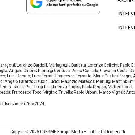
INTERV
INTERV
agetti; Lorenzo Bardelli; Mariagrazia Barletta; Lorenzo Bellicini; Paolo 
aglia; Angelo Ciribini; Pierluigi Contucci; Anna Corrado; Giovanni Costa; D
; Luigi Donato; Luca Ferrari; Francesco Ferrante; Maria Cristina Fregni; A
ano; Angelo Laratta; Claudio Lucidi; Maurizio Maresca; Pierluigi Mantini; E
dosi; Nicola Pini; Luigi Prestinenza Puglisi; Paola Reggio; Matteo Rocchi;
da; Francesco Toso; Virginio Trivella; Paolo Urbani; Marco Vignali; Anto
oma. Iscrizione n°65/2024.
Copyright 2026 CRESME Europa Media – Tutti i diritti riservati