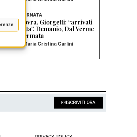
LA GIORNATA
Manovra, Giorgetti: “arrivati
erenze
in vetta”. Demanio, Dal Verme
confermata
di Maria Cristina Carlini
ISCRIVITI ORA
I
PRIVACY POLICY