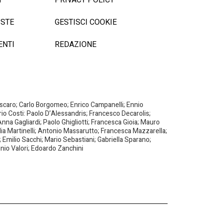
ISTE
GESTISCI COOKIE
ENTI
REDAZIONE
Biscaro; Carlo Borgomeo; Enrico Campanelli; Ennio
ario Costi: Paolo D’Alessandris; Francesco Decarolis;
nna Gagliardi; Paolo Ghigliotti; Francesca Gioia; Mauro
milia Martinelli; Antonio Massarutto; Francesca Mazzarella;
 Emilio Sacchi; Mario Sebastiani; Gabriella Sparano;
nio Valori; Edoardo Zanchini