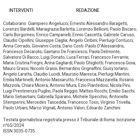
INTERVENTI
REDAZIONE
Collaborano: Giampiero Angelucci; Ernesto Alessandro Baragetti;
Lorenzo Bardelli; Mariagrazia Barletta; Lorenzo Bellicini; Paolo Biscaro;
Carlo Borgomeo; Enrico Campanelli; Ennio Cascetta; Gabriele Caruso;
Claudio Cipollini; Giuseppe Ciaglia; Angelo Ciribini; Pierluigi Contucci;
Anna Corrado; Giovanni Costa; Dario Costi: Paolo D’Alessandris;
Francesco Decarolis; Gaetano De Francesco; Paola Delmonte;
Salvatore Di Bacco; Luigi Donato; Luca Ferrari; Francesco Ferrante;
Maria Cristina Fregni; Anna Gagliardi; Paolo Ghigliotti; Francesca Gioia;
Mauro Grassi; Niccolò Grassi; Bernardino Grignaffini; Giusy Iorlano;
Angelo Laratta; Claudio Lucidi; Maurizio Maresca; Pierluigi Mantini;
Emilia Martinelli; Antonio Massarutto; Francesca Mazzarella; Rosario
Mazzola; Chiara Micera; Antonio Mura; Ezio Piantedosi; Nicola Pini;
Luigi Prestinenza Puglisi; Paola Reggio; Matteo Rocchi; Emilio Sacchi;
Mario Sebastiani; Gabriella Sparano; Michele Specchio; Antonella
Stemperini; Mercedes Tascedda; Francesco Toso; Virginio Trivella;
Paolo Urbani; Marco Vignali; Antonio Valori; Edoardo Zanchini
Testata giornalistica registrata presso il Tribunale di Roma. Iscrizione
n°65/2024.
ISSN 3035-0735