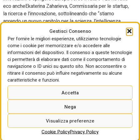
eco ancheEkaterina Zaharieva, Commissaria per le startup,
la ricerca e l’innovazione, sottolineando che “stiamo
aprendo un nuovo capitolo per la scienza, l’intelligenza
artificiale e l’innovazione”. La speranza, e la lezione dal
Gestisci Consenso
recente passato, è che l’Ue non si perda nei grovigli
Per fornire le migliori esperienze, utilizziamo tecnologie
burocratici e regolamentari. Anche la transizione digitale,
come i cookie per memorizzare e/o accedere alle
come quella verde, non può aspettare.
informazioni del dispositivo. Il consenso a queste tecnologie
ci permetterà di elaborare dati come il comportamento di
navigazione o ID unici su questo sito. Non acconsentire o
ritirare il consenso può influire negativamente su alcune
caratteristiche e funzioni.
Accetta
Nega
Visualizza preferenze
Cookie Policy
Privacy Policy