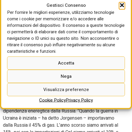
realizzare i piccoli reattori modulari (Smr) e mi impegnerò in
Gestisci Consenso
un dialogo con il settore nucleare”. Più i generale, sulle
Per fornire le migliori esperienze, utilizziamo tecnologie
politiche per l’energia, Jorgensen ha detto che “dobbiamo
come i cookie per memorizzare e/o accedere alle
rendere l’Unione dell’energia più forte. Abbiamo molto
informazioni del dispositivo. Il consenso a queste tecnologie
ci permetterà di elaborare dati come il comportamento di
potenziale. Dobbiamo fare meglio in questa parte di
navigazione o ID unici su questo sito. Non acconsentire o
integrazione”. In particolare, “i Paesi devono implementare
ritirare il consenso può influire negativamente su alcune
meglio la legislazione che già c’è”.
caratteristiche e funzioni.
Un ulteriore obiettivo è ridurre le tasse in bolletta. “C’è una
Accetta
cosa – ha detto il commissario – che possiamo fare
domani: abbassare le tasse sull’elettricità. E tante voci in
Nega
bolletta non sono legati al costo della luce. Spetta agli
Stati farlo ma dobbiamo essere onesti, se gli Stati
Visualizza preferenze
vogliono, possono abbassare subito le tasse”.
Cookie Policy
Privacy Policy
Infine un bilancio sulla traiettoria di riduzione della
dipendenza eneregtica dalla Russia. “Quando la guerra in
Ucraina è iniziata – ha detto Jorgensen – importavamo
dalla Russia il 45% di gas. L’anno scorso siamo arrivati al