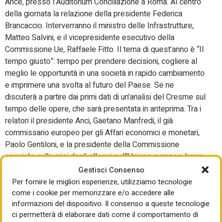
Ance, presso l’Auditorium Conciliazione a Roma. Al centro
della giornata la relazione della presidente Federica
Brancaccio. Interverranno il ministro delle Infrastrutture,
Matteo Salvini, e il vicepresidente esecutivo della
Commissione Ue, Raffaele Fitto. Il tema di quest’anno è “Il
tempo giusto”: tempo per prendere decisioni, cogliere al
meglio le opportunità in una società in rapido cambiamento
e imprimere una svolta al futuro del Paese. Se ne
discuterà a partire dai primi dati di un’analisi del Cresme sul
tempo delle opere, che sarà presentata in anteprima. Tra i
relatori il presidente Anci, Gaetano Manfredi, il già
commissario europeo per gli Affari economici e monetari,
Paolo Gentiloni, e la presidente della Commissione
speciale sulla crisi degli alloggi nell’Unione europea, Irene
Tinagli. L’assemblea si aprirà con i saluti del sindaco di
Gestisci Consenso
Roma, Roberto Gualtieri. E’ previsto inoltre un video
Per fornire le migliori esperienze, utilizziamo tecnologie
messaggio del presidente della Cei,Matteo Maria Zuppi.
come i cookie per memorizzare e/o accedere alle
informazioni del dispositivo. Il consenso a queste tecnologie
Il 26 giugno iniziativa Cgil:
ci permetterà di elaborare dati come il comportamento di