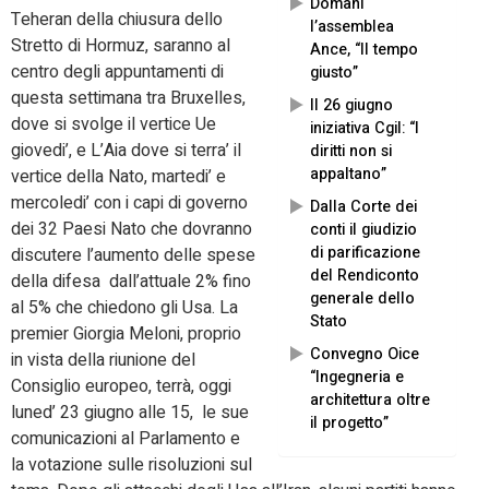
Domani
Teheran della chiusura dello
l’assemblea
Stretto di Hormuz, saranno al
Ance, “Il tempo
centro degli appuntamenti di
giusto”
questa settimana tra Bruxelles,
Il 26 giugno
dove si svolge il vertice Ue
iniziativa Cgil: “I
giovedi’, e L’Aia dove si terra’ il
diritti non si
appaltano”
vertice della Nato, martedi’ e
mercoledi’ con i capi di governo
Dalla Corte dei
dei 32 Paesi Nato che dovranno
conti il giudizio
di parificazione
discutere l’aumento delle spese
del Rendiconto
della difesa dall’attuale 2% fino
generale dello
al 5% che chiedono gli Usa. La
Stato
premier Giorgia Meloni, proprio
Convegno Oice
in vista della riunione del
“Ingegneria e
Consiglio europeo, terrà, oggi
architettura oltre
luned’ 23 giugno alle 15, le sue
il progetto”
comunicazioni al Parlamento e
la votazione sulle risoluzioni sul