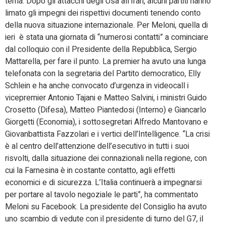
tema. Dopo gli attacchi degli Usa all’Iran, alcuni partiti hanno
limato gli impegni dei rispettivi documenti tenendo conto
della nuova situazione internazionale. Per Meloni, quella di
ieri è stata una giornata di “numerosi contatti” a cominciare
dal colloquio con il Presidente della Repubblica, Sergio
Mattarella, per fare il punto. La premier ha avuto una lunga
telefonata con la segretaria del Partito democratico, Elly
Schlein e ha anche convocato d’urgenza in videocall i
vicepremier Antonio Tajani e Matteo Salvini, i ministri Guido
Crosetto (Difesa), Matteo Piantedosi (Interno) e Giancarlo
Giorgetti (Economia), i sottosegretari Alfredo Mantovano e
Giovanbattista Fazzolari e i vertici dell’Intelligence. “La crisi
è al centro dell’attenzione dell’esecutivo in tutti i suoi
risvolti, dalla situazione dei connazionali nella regione, con
cui la Farnesina è in costante contatto, agli effetti
economici e di sicurezza. L’Italia continuerà a impegnarsi
per portare al tavolo negoziale le parti”, ha commentato
Meloni su Facebook. La presidente del Consiglio ha avuto
uno scambio di vedute con il presidente di turno del G7, il