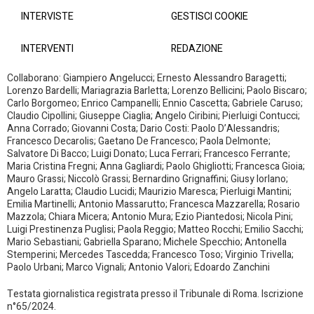
INTERVISTE
GESTISCI COOKIE
INTERVENTI
REDAZIONE
Collaborano: Giampiero Angelucci; Ernesto Alessandro Baragetti;
Lorenzo Bardelli; Mariagrazia Barletta; Lorenzo Bellicini; Paolo Biscaro;
Carlo Borgomeo; Enrico Campanelli; Ennio Cascetta; Gabriele Caruso;
Claudio Cipollini; Giuseppe Ciaglia; Angelo Ciribini; Pierluigi Contucci;
Anna Corrado; Giovanni Costa; Dario Costi: Paolo D’Alessandris;
Francesco Decarolis; Gaetano De Francesco; Paola Delmonte;
Salvatore Di Bacco; Luigi Donato; Luca Ferrari; Francesco Ferrante;
Maria Cristina Fregni; Anna Gagliardi; Paolo Ghigliotti; Francesca Gioia;
Mauro Grassi; Niccolò Grassi; Bernardino Grignaffini; Giusy Iorlano;
Angelo Laratta; Claudio Lucidi; Maurizio Maresca; Pierluigi Mantini;
Emilia Martinelli; Antonio Massarutto; Francesca Mazzarella; Rosario
Mazzola; Chiara Micera; Antonio Mura; Ezio Piantedosi; Nicola Pini;
Luigi Prestinenza Puglisi; Paola Reggio; Matteo Rocchi; Emilio Sacchi;
Mario Sebastiani; Gabriella Sparano; Michele Specchio; Antonella
Stemperini; Mercedes Tascedda; Francesco Toso; Virginio Trivella;
Paolo Urbani; Marco Vignali; Antonio Valori; Edoardo Zanchini
Testata giornalistica registrata presso il Tribunale di Roma. Iscrizione
n°65/2024.