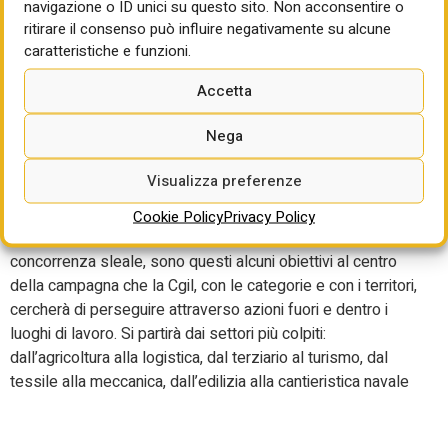
navigazione o ID unici su questo sito. Non acconsentire o
“I diritti non si appaltano”
ritirare il consenso può influire negativamente su alcune
caratteristiche e funzioni.
La Cgil presenterà, giovedì 26 giugno, la campagna “I diritti
Accetta
non si appaltano”. L’iniziativa verrà trasmessa in diretta
streaming su
Collettiva.it
e vedrà la partecipazione del
Nega
segretario generale della Cgil, Maurizio Landini, oltre a
quella del responsabile appalti della Cgil Nazionale,
Visualizza preferenze
Alessandro Genovesi. Contrastare lo sfruttamento, il
lavoro nero e gli appalti irregolari, bloccare l’abuso di
Cookie Policy
Privacy Policy
appalti e subappalti, impedire il dumping contrattuale e la
concorrenza sleale, sono questi alcuni obiettivi al centro
della campagna che la Cgil, con le categorie e con i territori,
cercherà di perseguire attraverso azioni fuori e dentro i
luoghi di lavoro. Si partirà dai settori più colpiti:
dall’agricoltura alla logistica, dal terziario al turismo, dal
tessile alla meccanica, dall’edilizia alla cantieristica navale