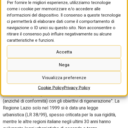
Rigenerazione urbana e
Per fornire le migliori esperienze, utilizziamo tecnologie
come i cookie per memorizzare e/o accedere alle
contenimento del consumo
informazioni del dispositivo. Il consenso a queste tecnologie
ci permetterà di elaborare dati come il comportamento di
di suolo
navigazione o ID unici su questo sito. Non acconsentire o
ritirare il consenso può influire negativamente su alcune
L’Istituto sottolinea, ancora, la necessità di raggiungere gli
caratteristiche e funzioni.
obiettivi di rigenerazione urbana e contenimento del
Accetta
consumo di suolo. Per promuovere una nuova stagione
urbanistica orientata alla rigenerazione delle città e dei loro
Nega
tessuti più degradati “servirebbe una nuova legge
urbanistica regionale che, sul modello della legge di
Visualizza preferenze
principi proposta dall’Inu, indirizzi il governo del territorio
verso strategie di sostenibilità e promuova strumenti di
Cookie Policy
Privacy Policy
pianificazione più agili, orientati al principio di coerenza
(anziché di conformità) con gli obiettivi di rigenerazione”. La
Regione Lazio solo nel 1999 si è data una legge
urbanistica (LR 38/99), spesso criticata per la sua rigidità,
mentre le altre regioni italiane negli ultimi 30 anni hanno