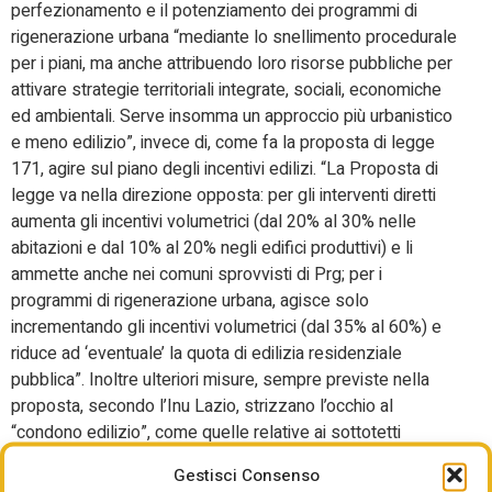
perfezionamento e il potenziamento dei programmi di
rigenerazione urbana “mediante lo snellimento procedurale
per i piani, ma anche attribuendo loro risorse pubbliche per
attivare strategie territoriali integrate, sociali, economiche
ed ambientali. Serve insomma un approccio più urbanistico
e meno edilizio”, invece di, come fa la proposta di legge
171, agire sul piano degli incentivi edilizi. “La Proposta di
legge va nella direzione opposta: per gli interventi diretti
aumenta gli incentivi volumetrici (dal 20% al 30% nelle
abitazioni e dal 10% al 20% negli edifici produttivi) e li
ammette anche nei comuni sprovvisti di Prg; per i
programmi di rigenerazione urbana, agisce solo
incrementando gli incentivi volumetrici (dal 35% al 60%) e
riduce ad ‘eventuale’ la quota di edilizia residenziale
pubblica”. Inoltre ulteriori misure, sempre previste nella
proposta, secondo l’Inu Lazio, strizzano l’occhio al
“condono edilizio”, come quelle relative ai sottotetti
esistenti e all’edificazione in zona agricola.
Gestisci Consenso