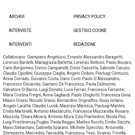
ARCHIVI
PRIVACY POLICY
INTERVISTE
GESTISCI COOKIE
INTERVENTI
REDAZIONE
Collaborano: Giampiero Angelucci; Ernesto Alessandro Baragetti;
Lorenzo Bardelli; Mariagrazia Barletta; Lorenzo Bellicini; Paolo Biscaro;
Carlo Borgomeo; Enrico Campanelli; Ennio Cascetta; Gabriele Caruso;
Claudio Cipollini; Giuseppe Ciaglia; Angelo Ciribini; Pierluigi Contucci;
Anna Corrado; Giovanni Costa; Dario Costi: Paolo D’Alessandris;
Francesco Decarolis; Gaetano De Francesco; Paola Delmonte;
Salvatore Di Bacco; Luigi Donato; Luca Ferrari; Francesco Ferrante;
Maria Cristina Fregni; Anna Gagliardi; Paolo Ghigliotti; Francesca Gioia;
Mauro Grassi; Niccolò Grassi; Bernardino Grignaffini; Giusy Iorlano;
Angelo Laratta; Claudio Lucidi; Maurizio Maresca; Pierluigi Mantini;
Emilia Martinelli; Antonio Massarutto; Francesca Mazzarella; Rosario
Mazzola; Chiara Micera; Antonio Mura; Ezio Piantedosi; Nicola Pini;
Luigi Prestinenza Puglisi; Paola Reggio; Matteo Rocchi; Emilio Sacchi;
Mario Sebastiani; Gabriella Sparano; Michele Specchio; Antonella
Stemperini; Mercedes Tascedda; Francesco Toso; Virginio Trivella;