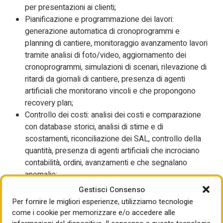
per presentazioni ai clienti;
Pianificazione e programmazione dei lavori:
generazione automatica di cronoprogrammi e
planning di cantiere, monitoraggio avanzamento lavori
tramite analisi di foto/video, aggiornamento dei
cronoprogrammi, simulazioni di scenari, rilevazione di
ritardi da giornali di cantiere, presenza di agenti
artificiali che monitorano vincoli e che propongono
recovery plan;
Controllo dei costi: analisi dei costi e comparazione
con database storici, analisi di stime e di
scostamenti, riconciliazione dei SAL, controllo della
quantità, presenza di agenti artificiali che incrociano
contabilità, ordini, avanzamenti e che segnalano
anomalie;
Gestione della catena di fornitura: confronto tra le
Gestisci Consenso
offerte dei fornitori, risk scoring delle consegne,
Per fornire le migliori esperienze, utilizziamo tecnologie
tracciamento dei materiali, presenza di agenti
come i cookie per memorizzare e/o accedere alle
artificiali che gestiscono solleciti, alternative e