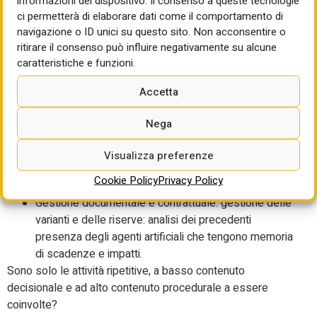
informazioni del dispositivo. Il consenso a queste tecnologie
compatibilità tecniche;
ci permetterà di elaborare dati come il comportamento di
navigazione o ID unici su questo sito. Non acconsentire o
Gestione della salute e della sicurezza:
ritirare il consenso può influire negativamente su alcune
compilazione e aggiornamento di PSC e di POS,
caratteristiche e funzioni.
analisi dei near-miss, gestione dei toolbox talk
personalizzati, generazione di alert su rischi
Accetta
ricorrenti;
Controllo della Qualità: redazione di check-list digitali,
Nega
gestione di non conformità, gestione della
tracciabilità delle prove, presenza degli agenti
Visualizza preferenze
artificiali che gestiscono le risoluzioni di non
Cookie Policy
Privacy Policy
conformità;
Gestione documentale e contrattuale: gestione delle
varianti e delle riserve: analisi dei precedenti
presenza degli agenti artificiali che tengono memoria
di scadenze e impatti.
Sono solo le attività ripetitive, a basso contenuto
decisionale e ad alto contenuto procedurale a essere
coinvolte?