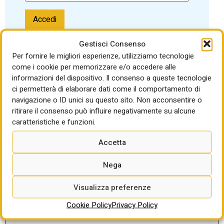
Accedi
Password dimenticata?
Gestisci Consenso
Per fornire le migliori esperienze, utilizziamo tecnologie
come i cookie per memorizzare e/o accedere alle
informazioni del dispositivo. Il consenso a queste tecnologie
ci permetterà di elaborare dati come il comportamento di
navigazione o ID unici su questo sito. Non acconsentire o
ritirare il consenso può influire negativamente su alcune
LEGGI ANCHE
caratteristiche e funzioni.
La temporanea sospensione
Accetta
dell’anticipazione nei contratti pubblici va
richiesta dall’appaltatore e approvata dalla
Nega
stazione appaltante: contribuirà ad
alleggerire le tensioni finanziarie di
Visualizza preferenze
numerosi operatori economici
Cookie Policy
Privacy Policy
di Gabriella Sparano