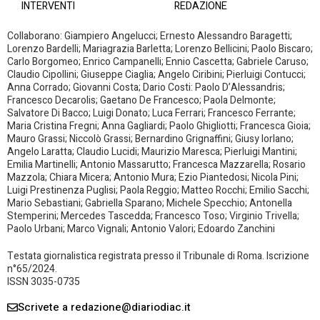
INTERVENTI
REDAZIONE
Collaborano: Giampiero Angelucci; Ernesto Alessandro Baragetti;
Lorenzo Bardelli; Mariagrazia Barletta; Lorenzo Bellicini; Paolo Biscaro;
Carlo Borgomeo; Enrico Campanelli; Ennio Cascetta; Gabriele Caruso;
Claudio Cipollini; Giuseppe Ciaglia; Angelo Ciribini; Pierluigi Contucci;
Anna Corrado; Giovanni Costa; Dario Costi: Paolo D’Alessandris;
Francesco Decarolis; Gaetano De Francesco; Paola Delmonte;
Salvatore Di Bacco; Luigi Donato; Luca Ferrari; Francesco Ferrante;
Maria Cristina Fregni; Anna Gagliardi; Paolo Ghigliotti; Francesca Gioia;
Mauro Grassi; Niccolò Grassi; Bernardino Grignaffini; Giusy Iorlano;
Angelo Laratta; Claudio Lucidi; Maurizio Maresca; Pierluigi Mantini;
Emilia Martinelli; Antonio Massarutto; Francesca Mazzarella; Rosario
Mazzola; Chiara Micera; Antonio Mura; Ezio Piantedosi; Nicola Pini;
Luigi Prestinenza Puglisi; Paola Reggio; Matteo Rocchi; Emilio Sacchi;
Mario Sebastiani; Gabriella Sparano; Michele Specchio; Antonella
Stemperini; Mercedes Tascedda; Francesco Toso; Virginio Trivella;
Paolo Urbani; Marco Vignali; Antonio Valori; Edoardo Zanchini
Testata giornalistica registrata presso il Tribunale di Roma. Iscrizione
n°65/2024.
ISSN 3035-0735
Scrivete a redazione@diariodiac.it