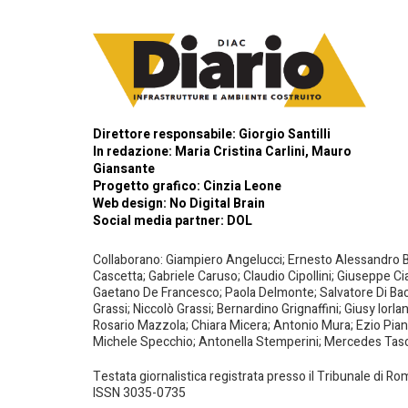
Direttore responsabile: Giorgio Santilli
In redazione: Maria Cristina Carlini, Mauro
Giansante
Progetto grafico: Cinzia Leone
Web design:
No Digital Brain
Social media partner:
DOL
Collaborano: Giampiero Angelucci; Ernesto Alessandro Bar
Cascetta; Gabriele Caruso; Claudio Cipollini; Giuseppe Ci
Gaetano De Francesco; Paola Delmonte; Salvatore Di Bacco
Grassi; Niccolò Grassi; Bernardino Grignaffini; Giusy Iorl
Rosario Mazzola; Chiara Micera; Antonio Mura; Ezio Piante
Michele Specchio; Antonella Stemperini; Mercedes Tasced
Testata giornalistica registrata presso il Tribunale di R
ISSN 3035-0735