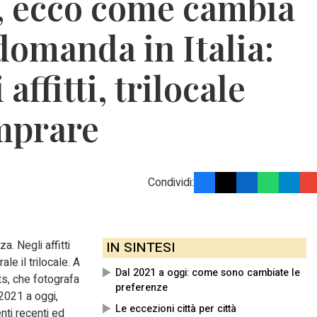
te, ecco come cambia
domanda in Italia:
 affitti, trilocale
omprare
Condividi:
a. Negli affitti
IN SINTESI
le il trilocale. A
Dal 2021 a oggi: come sono cambiate le
hts, che fotografa
preferenze
l 2021 a oggi,
Le eccezioni città per città
ti recenti ed