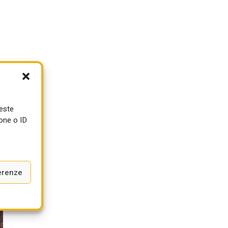
ueste
one o ID
erenze