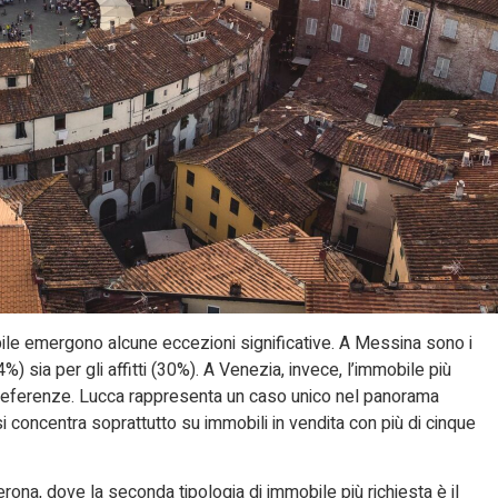
ile emergono alcune eccezioni significative. A Messina sono i
34%) sia per gli affitti (30%). A Venezia, invece, l’immobile più
le preferenze. Lucca rappresenta un caso unico nel panorama
si concentra soprattutto su immobili in vendita con più di cinque
erona, dove la seconda tipologia di immobile più richiesta è il