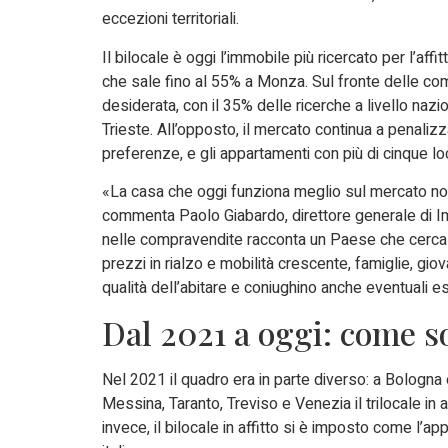
eccezioni territoriali.
Il bilocale è oggi l’immobile più ricercato per l’affit
che sale fino al 55% a Monza. Sul fronte delle compr
desiderata, con il 35% delle ricerche a livello naz
Trieste. All’opposto, il mercato continua a penalizz
preferenze, e gli appartamenti con più di cinque loca
«La casa che oggi funziona meglio sul mercato non 
commenta Paolo Giabardo, direttore generale di Immob
nelle compravendite racconta un Paese che cerca un 
prezzi in rialzo e mobilità crescente, famiglie, gi
qualità dell’abitare e coniughino anche eventuali 
Dal 2021 a oggi: come s
Nel 2021 il quadro era in parte diverso: a Bologna 
Messina, Taranto, Treviso e Venezia il trilocale in a
invece, il bilocale in affitto si è imposto come l’ap