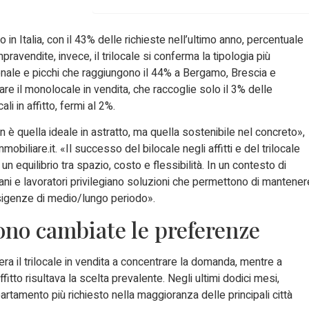
to in Italia, con il 43% delle richieste nell’ultimo anno, percentuale
avendite, invece, il trilocale si conferma la tipologia più
ionale e picchi che raggiungono il 44% a Bergamo, Brescia e
are il monolocale in vendita, che raccoglie solo il 3% delle
li in affitto, fermi al 2%.
è quella ideale in astratto, ma quella sostenibile nel concreto»,
iliare.it. «Il successo del bilocale negli affitti e del trilocale
equilibrio tra spazio, costo e flessibilità. In un contesto di
ovani e lavoratori privilegiano soluzioni che permettono di mantener
esigenze di medio/lungo periodo».
ono cambiate le preferenze
era il trilocale in vendita a concentrare la domanda, mentre a
ffitto risultava la scelta prevalente. Negli ultimi dodici mesi,
partamento più richiesto nella maggioranza delle principali città