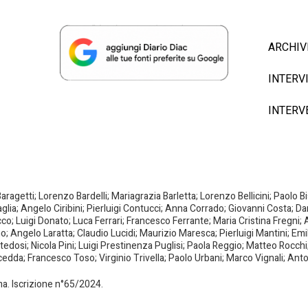
ARCHIV
INTERV
INTERV
agetti; Lorenzo Bardelli; Mariagrazia Barletta; Lorenzo Bellicini; Paolo 
aglia; Angelo Ciribini; Pierluigi Contucci; Anna Corrado; Giovanni Costa; D
; Luigi Donato; Luca Ferrari; Francesco Ferrante; Maria Cristina Fregni; A
ano; Angelo Laratta; Claudio Lucidi; Maurizio Maresca; Pierluigi Mantini; E
dosi; Nicola Pini; Luigi Prestinenza Puglisi; Paola Reggio; Matteo Rocchi;
da; Francesco Toso; Virginio Trivella; Paolo Urbani; Marco Vignali; Anto
oma. Iscrizione n°65/2024.