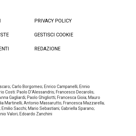
I
PRIVACY POLICY
ISTE
GESTISCI COOKIE
ENTI
REDAZIONE
Biscaro; Carlo Borgomeo; Enrico Campanelli; Ennio
ario Costi: Paolo D’Alessandris; Francesco Decarolis;
nna Gagliardi; Paolo Ghigliotti; Francesca Gioia; Mauro
milia Martinelli; Antonio Massarutto; Francesca Mazzarella;
 Emilio Sacchi; Mario Sebastiani; Gabriella Sparano;
nio Valori; Edoardo Zanchini