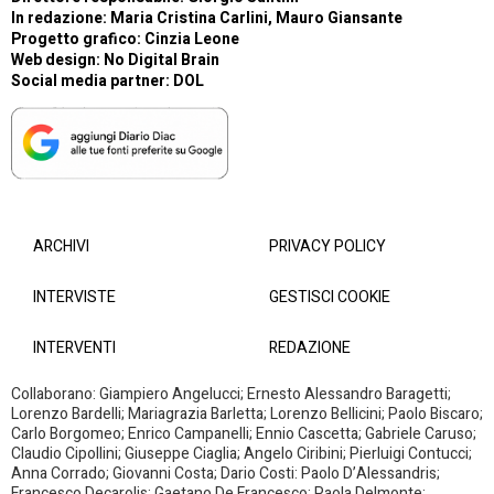
In redazione: Maria Cristina Carlini, Mauro Giansante
Progetto grafico: Cinzia Leone
Web design:
No Digital Brain
Social media partner:
DOL
ARCHIVI
PRIVACY POLICY
INTERVISTE
GESTISCI COOKIE
INTERVENTI
REDAZIONE
Collaborano: Giampiero Angelucci; Ernesto Alessandro Baragetti;
Lorenzo Bardelli; Mariagrazia Barletta; Lorenzo Bellicini; Paolo Biscaro;
Carlo Borgomeo; Enrico Campanelli; Ennio Cascetta; Gabriele Caruso;
Claudio Cipollini; Giuseppe Ciaglia; Angelo Ciribini; Pierluigi Contucci;
Anna Corrado; Giovanni Costa; Dario Costi: Paolo D’Alessandris;
Francesco Decarolis; Gaetano De Francesco; Paola Delmonte;