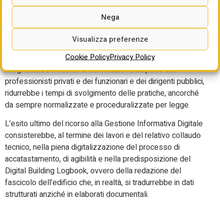
procedimento tecnico-amministrativo.
Nega
È del tutto palese come l’introduzione incrementale di
questo approccio, riconosciuto eventualmente nel
Visualizza preferenze
novellato testo unico dell’edilizia, contribuirebbe alla
Cookie Policy
Privacy Policy
semplificazione del procedimento tecnico-amministrativo,
mitigherebbe il rischio di confutazione da parte dei
professionisti privati e dei funzionari e dei dirigenti pubblici,
ridurrebbe i tempi di svolgimento delle pratiche, ancorché
da sempre normalizzate e proceduralizzate per legge.
L’esito ultimo del ricorso alla Gestione Informativa Digitale
consisterebbe, al termine dei lavori e del relativo collaudo
tecnico, nella piena digitalizzazione del processo di
accatastamento, di agibilità e nella predisposizione del
Digital Building Logbook, ovvero della redazione del
fascicolo dell’edificio che, in realtà, si tradurrebbe in dati
strutturati anziché in elaborati documentali.