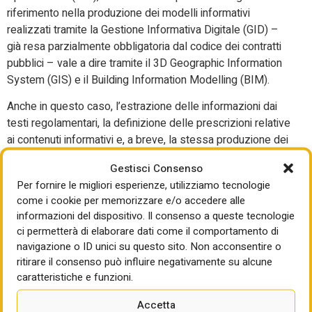
riferimento nella produzione dei modelli informativi
realizzati tramite la Gestione Informativa Digitale (GID) –
già resa parzialmente obbligatoria dal codice dei contratti
pubblici – vale a dire tramite il 3D Geographic Information
System (GIS) e il Building Information Modelling (BIM).
Anche in questo caso, l’estrazione delle informazioni dai
testi regolamentari, la definizione delle prescrizioni relative
ai contenuti informativi e, a breve, la stessa produzione dei
modelli informativi dovrebbe avvenire, senza eccessive
Gestisci Consenso
mediazioni, con l’ausilio dei modelli linguistici di grandi
Per fornire le migliori esperienze, utilizziamo tecnologie
dimensioni che, oltre a tutto, dovrebbero essere addestrati
come i cookie per memorizzare e/o accedere alle
anche sulla base della giurisprudenza, assai nutrita, relativa
informazioni del dispositivo. Il consenso a queste tecnologie
(ad esempio, alla distanza tra due edifici).
ci permetterà di elaborare dati come il comportamento di
navigazione o ID unici su questo sito. Non acconsentire o
Naturalmente, il processo semi automatizzato di istruttoria,
ritirare il consenso può influire negativamente su alcune
estendibile, ad esempio, alla conferenza di servizi,
caratteristiche e funzioni.
prevederebbe la riserva di umanità nella decisione
algoritmica, vale a dire il controllo umano sull’esito del
Accetta