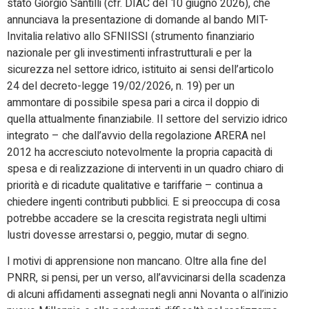
stato Giorgio Santilli (cfr. DIAC del 10 giugno 2026), che
annunciava la presentazione di domande al bando MIT-
Invitalia relativo allo SFNIISSI (strumento finanziario
nazionale per gli investimenti infrastrutturali e per la
sicurezza nel settore idrico, istituito ai sensi dell’articolo
24 del decreto-legge 19/02/2026, n. 19) per un
ammontare di possibile spesa pari a circa il doppio di
quella attualmente finanziabile. Il settore del servizio idrico
integrato – che dall’avvio della regolazione ARERA nel
2012 ha accresciuto notevolmente la propria capacità di
spesa e di realizzazione di interventi in un quadro chiaro di
priorità e di ricadute qualitative e tariffarie – continua a
chiedere ingenti contributi pubblici. E si preoccupa di cosa
potrebbe accadere se la crescita registrata negli ultimi
lustri dovesse arrestarsi o, peggio, mutar di segno.
I motivi di apprensione non mancano. Oltre alla fine del
PNRR, si pensi, per un verso, all’avvicinarsi della scadenza
di alcuni affidamenti assegnati negli anni Novanta o all’inizio