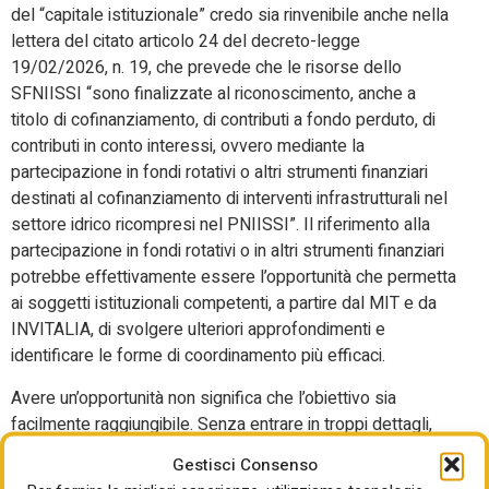
del “capitale istituzionale” credo sia rinvenibile anche nella
lettera del citato articolo 24 del decreto-legge
19/02/2026, n. 19, che prevede che le risorse dello
SFNIISSI “sono finalizzate al riconoscimento, anche a
titolo di cofinanziamento, di contributi a fondo perduto, di
contributi in conto interessi, ovvero mediante la
partecipazione in fondi rotativi o altri strumenti finanziari
destinati al cofinanziamento di interventi infrastrutturali nel
settore idrico ricompresi nel PNIISSI”. Il riferimento alla
partecipazione in fondi rotativi o in altri strumenti finanziari
potrebbe effettivamente essere l’opportunità che permetta
ai soggetti istituzionali competenti, a partire dal MIT e da
INVITALIA, di svolgere ulteriori approfondimenti e
identificare le forme di coordinamento più efficaci.
Avere un’opportunità non significa che l’obiettivo sia
facilmente raggiungibile. Senza entrare in troppi dettagli,
può essere utile limitarsi a rammentare che, nel nostro
Gestisci Consenso
ordinamento, vige l’articolo 58 della legge 28/12/2015, n.