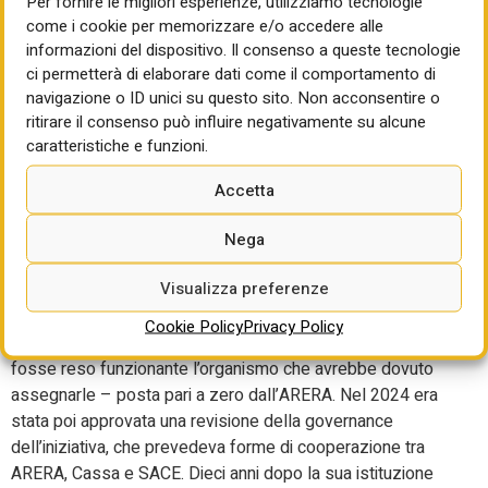
Per fornire le migliori esperienze, utilizziamo tecnologie
221 (legge di bilancio 2016), rubricato “Fondo di garanzia
come i cookie per memorizzare e/o accedere alle
delle opere idriche”.
Si prevede, al comma 1 che a
informazioni del dispositivo. Il consenso a queste tecnologie
“decorrere dall’anno 2016” sia “istituito presso la Cassa
ci permetterà di elaborare dati come il comportamento di
conguaglio [,,,] un Fondo di garanzia per gli interventi
navigazione o ID unici su questo sito. Non acconsentire o
finalizzati al potenziamento delle infrastrutture idriche”,
ritirare il consenso può influire negativamente su alcune
“alimentato tramite una specifica componente della tariffa
caratteristiche e funzioni.
del servizio idrico integrato”. “Gli interventi del Fondo di
Accetta
garanzia sono assistiti dalla garanzia dello Stato, quale
garanzia di ultima istanza”.
Nega
Il primo luglio 2023, vista la difficoltà di rendere operativa
Visualizza preferenze
la nuova modalità di finanziamento, la componente tariffaria
è stata cautelativamente – nel senso che si è scelto di
Cookie Policy
Privacy Policy
sospendere l’accantonamento di risorse fino a che non si
fosse reso funzionante l’organismo che avrebbe dovuto
assegnarle – posta pari a zero dall’ARERA. Nel 2024 era
stata poi approvata una revisione della governance
dell’iniziativa, che prevedeva forme di cooperazione tra
ARERA, Cassa e SACE. Dieci anni dopo la sua istituzione