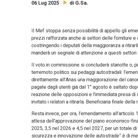
di G.Sa.
06 Lug 2025
Il Mef stoppa senza possibilità di appello gli eme
prezzi rafforzata anche ai settori delle forniture e
costringendo i deputati della maggioranza a ritirarli
manderà un segnale di attenzione a questi settori
Il voto in commissione si concluderà stanotte o, 
terremoto politico sui pedaggi autostradali: l’eme
direttamente all’Anas una maggiorazione del canone
pagate dagli utenti già dal 1° agosto è saltato dop
reazione delle opposizioni e l’immediata presa di d
invitato i relatori a ritirarla. Beneficiaria finale d
Resta invece, per ora, l’emendamento all’articolo 11
attesa dell’approvazione del piano economico-finanzi
2025, 3,5 nel 2026 e 4,5 nel 2027, per un totale di 9,
sicurezza e innovazione delle autostrade” è di mez