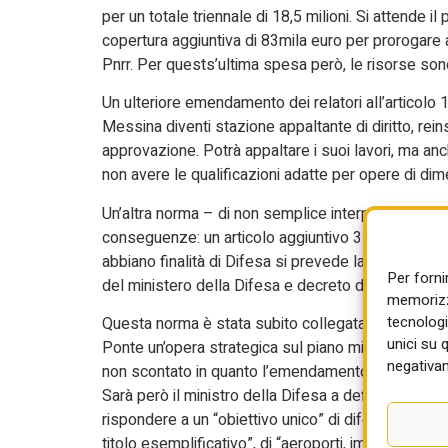
per un totale triennale di 18,5 milioni. Si attend
copertura aggiuntiva di 83mila euro per prorogare al
Pnrr. Per quests’ultima spesa però, le risorse sono 
Un ulteriore emendamento dei relatori all’articolo 1
Messina diventi stazione appaltante di diritto, rei
approvazione. Potrà appaltare i suoi lavori, ma anc
non avere le qualificazioni adatte per opere di dime
Un’altra norma – di non semplice interpretazione 
conseguenze: un articolo aggiuntivo 3-bis proposto 
abbiano finalità di Difesa si prevede la possibilit
Per forni
del ministero della Difesa e decreto dei ministeri d
memorizza
tecnologi
Questa norma è stata subito collegata alle indiscr
unici su 
Ponte un’opera strategica sul piano militare. Il c
negativam
non scontato in quanto l’emendamento riguarda le 
Sarà però il ministro della Difesa a definire qual
rispondere a un “obiettivo unico” di difesa – la r
titolo esemplificativo”, di “aeroporti, impianti nuclear