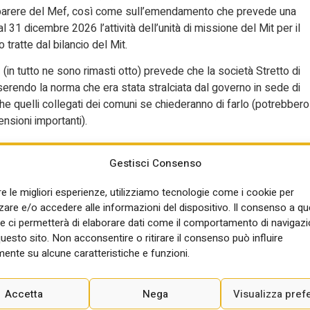
e il parere del Mef, così come sull’emendamento che prevede una
 31 dicembre 2026 l’attività dell’unità di missione del Mit per il
tratte dal bilancio del Mit.
 (in tutto ne sono rimasti otto) prevede che la società Stretto di
nserendo la norma che era stata stralciata dal governo in sede di
he quelli collegati dei comuni se chiederanno di farlo (potrebbero
nsioni importanti).
– sfiora il Ponte sullo Stretto, ma per ora sembrerebbe senza
Gestisci Consenso
dai relatori dispone che per i progetti o “parti di progetto” che
à di escluderle dalla Valutazione di impatto ambientale, su domand
re le migliori esperienze, utilizziamo tecnologie come i cookie per
ell’Ambiente e della Cultura entro 30 giorni dalla “richiesta”.
re e/o accedere alle informazioni del dispositivo. Il consenso a q
e ci permetterà di elaborare dati come il comportamento di navigazi
ezioni dei giorni scorsi secondo cui la Nato considererebbe il
questo sito. Non acconsentire o ritirare il consenso può influire
ollegamento alla norma presentata venerdì è, però, per il momento,
ente su alcune caratteristiche e funzioni.
opere che abbiano come “unico obiettivo” quello della Difesa.
i siano queste opere e – nonostante la previsione che debbano
elazione di accompagnamento all’emendamento dei relatori parla, “
Accetta
Nega
Visualizza pref
i, ferrovie, strade, impianti di smaltimento dei rifiuti, di