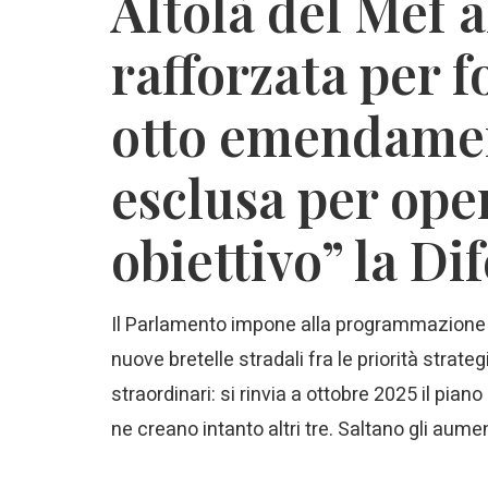
Altolà del Mef a
rafforzata per f
otto emendament
esclusa per op
obiettivo” la Di
Il Parlamento impone alla programmazione inf
nuove bretelle stradali fra le priorità stra
straordinari: si rinvia a ottobre 2025 il pia
ne creano intanto altri tre. Saltano gli aumen