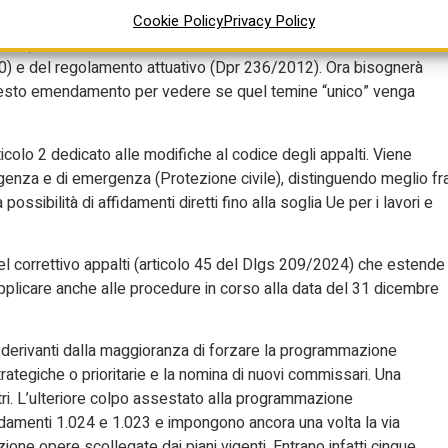
ture che sembrano destinate anche a un uso civile (salvo riserve
Cookie Policy
Privacy Policy
ate). La normativa rimanda agli elenchi previsti dall’articolo 233
0) e del regolamento attuativo (Dpr 236/2012). Ora bisognerà
questo emendamento per vedere se quel temine “unico” venga
colo 2 dedicato alle modifiche al codice degli appalti. Viene
rgenza e di emergenza (Protezione civile), distinguendo meglio fr
ssibilità di affidamenti diretti fino alla soglia Ue per i lavori e
l correttivo appalti (articolo 45 del Dlgs 209/2024) che estende
rà applicare anche alle procedure in corso alla data del 31 dicembre
ici derivanti dalla maggioranza di forzare la programmazione
trategiche o prioritarie e la nomina di nuovi commissari. Una
tri. L’ulteriore colpo assestato alla programmazione
ndamenti 1.024 e 1.023 e impongono ancora una volta la via
ione opere scollegate dai piani vigenti. Entrano infatti cinque