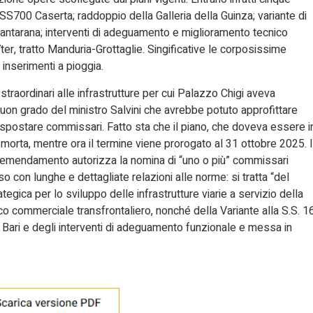
: SS700 Caserta; raddoppio della Galleria della Guinza; variante di
antarana; interventi di adeguamento e miglioramento tecnico
r, tratto Manduria-Grottaglie. Singificative le corposissime
i inserimenti a pioggia.
traordinari alle infrastrutture per cui Palazzo Chigi aveva
buon grado del ministro Salvini che avrebbe potuto approfittare
 spostare commissari. Fatto sta che il piano, che doveva essere i
morta, mentre ora il termine viene prorogato al 31 ottobre 2025. I
l’emendamento autorizza la nomina di “uno o più” commissari
so con lunghe e dettagliate relazioni alle norme: si tratta “del
tegica per lo sviluppo delle infrastrutture viarie a servizio della
fico commerciale transfrontaliero, nonché della Variante alla S.S. 1
 Bari e degli interventi di adeguamento funzionale e messa in