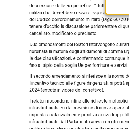
depurazione delle acque reflue…”, tutte infrastrut
militari che dovrebbero essere esplicitamente indic
del Codice dell’ordinamento militare (Dlgs 66/201
tenere d’occhio la discussione parlamentare di 
cancellato, modificato o precisato.
Due emendamenti dei relatori intervengono sull’arti
riordinata la materia degli affidamenti di somma u
le due classificazioni, e confermando comunque la po
fino al triplo della soglia Ue per forniture e servizi.
Il secondo emendamento si riferisce alla norma de
l’incentivo tecnico alle figure dirigenziali: si pot
2024 (entrata in vigore del correttivo).
I relatori rispondono infine alle richieste moltepl
infrastrutturale con la previsione di nuove opere s
risposta sostanzialmente positiva senza troppi fil
infrastrutturale dal Parlamento arriva con gli eme
politico-legislativa per introdurre nella programmaz