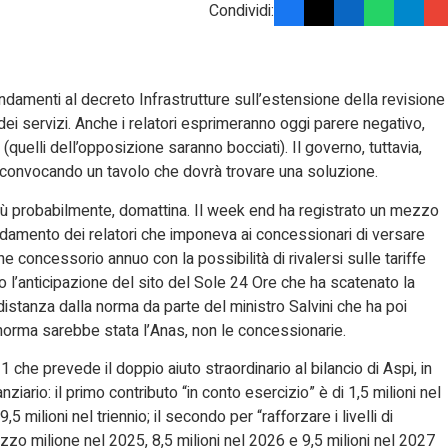
Condividi:
ndamenti al decreto Infrastrutture sull’estensione della revisione
 dei servizi. Anche i relatori esprimeranno oggi parere negativo,
 (quelli dell’opposizione saranno bocciati). Il governo, tuttavia,
 convocando un tavolo che dovrà trovare una soluzione.
più probabilmente, domattina. Il week end ha registrato un mezzo
ndamento dei relatori che imponeva ai concessionari di versare
 concessorio annuo con la possibilità di rivalersi sulle tariffe
o l’anticipazione del sito del Sole 24 Ore che ha scatenato la
istanza dalla norma da parte del ministro Salvini che ha poi
ella norma sarebbe stata l’Anas, non le concessionarie.
 che prevede il doppio aiuto straordinario al bilancio di Aspi, in
ario: il primo contributo “in conto esercizio” è di 1,5 milioni nel
5 milioni nel triennio; il secondo per “rafforzare i livelli di
zo milione nel 2025, 8,5 milioni nel 2026 e 9,5 milioni nel 2027