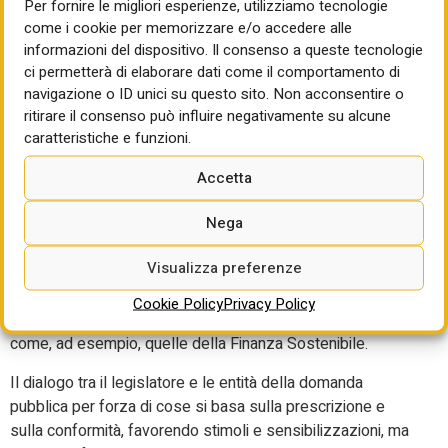
come bene economico tenderebbe a essere trattenuto
Per fornire le migliori esperienze, utilizziamo tecnologie
gelosamente dai suoi proprietari, mentre esso, in una ottica
come i cookie per memorizzare e/o accedere alle
informazioni del dispositivo. Il consenso a queste tecnologie
autenticamente collaborativa di condivisione, potrebbe
ci permetterà di elaborare dati come il comportamento di
generare valori aggiunti.
navigazione o ID unici su questo sito. Non acconsentire o
L’irruzione del valore effettivo del dato sul mercato vede,
ritirare il consenso può influire negativamente su alcune
peraltro, come primo destinatario il mondo finanziario, dalle
caratteristiche e funzioni.
istituzioni finanziarie internazionali e nazionali, ad ABI, ad
Accetta
ANIA, ad AssoGestioni, in quanto fattore di mitigazione dei
rischi.
Nega
L’interrogativo che si deve porre un settore che si trova
Visualizza preferenze
agli albori della digitalizzazione, ma che opera per progetti
di investimento, è, tuttavia, ancora una volta se sia
Cookie Policy
Privacy Policy
disponibile a sovvertire prassi consolidate a fronte di leve,
come, ad esempio, quelle della Finanza Sostenibile.
Il dialogo tra il legislatore e le entità della domanda
pubblica per forza di cose si basa sulla prescrizione e
sulla conformità, favorendo stimoli e sensibilizzazioni, ma