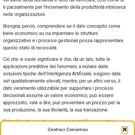
versante della domanda è tutto da verificare, così come lo
è parzialmente per l’incremento della produttività intrinseca
nelle organizzazioni.
Bisogna, perciò, comprendere se il dato concepito come
bene economico su cui imperniare le strutture
organizzative e i processi gestionali possa rappresentare
questo stato di necessità.
Ciò che si vuole significare è che, da un lato, tutte le
applicazioni predittive dei fenomeni, a iniziare dalle
soluzioni tipiche dell’Intelligenza Artificiale, esigono data
set qualitativamente elevati, mentre, per un altro verso, il
dato veramente utilizzabile per supportare i processi
decisionali assume un valore economico, può essere
apprezzato, vale a dire, può presentare un prezzo per la
sua produzione, la sua titolarità, la sua transazione.
Naturalmente, questo passaggio potrebbe presentare
contraddizioni, nella misura in cui il dato, pubblico o privato,
Gestisci Consenso