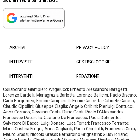
Social media partner:
DOL
ARCHIVI
PRIVACY POLICY
INTERVISTE
GESTISCI COOKIE
INTERVENTI
REDAZIONE
Collaborano: Giampiero Angelucci; Ernesto Alessandro Baragetti;
Lorenzo Bardelli; Mariagrazia Barletta; Lorenzo Bellicini; Paolo Biscaro;
Carlo Borgomeo; Enrico Campanelli; Ennio Cascetta; Gabriele Caruso;
Claudio Cipollini; Giuseppe Ciaglia; Angelo Ciribini; Pierluigi Contucci;
Anna Corrado; Giovanni Costa; Dario Costi: Paolo D’Alessandris;
Francesco Decarolis; Gaetano De Francesco; Paola Delmonte;
Salvatore Di Bacco; Luigi Donato; Luca Ferrari; Francesco Ferrante;
Maria Cristina Fregni; Anna Gagliardi; Paolo Ghigliotti; Francesca Gioia;
Mauro Grassi; Niccolò Grassi; Bernardino Grignaffini; Giusy Iorlano;