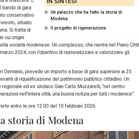
a a rinascere. È
IN SINTESI
il bando di gara
Un palazzo che ha fatto la storia di
ento conservativo
Modena
oresto, situato
Il progetto di rigenerazione
a. Si tratta di
 cui origini
ella società modenese. Un complesso, che rientra nel Piano Citt
marzo 2024, con l’obiettivo di razionalizzare e valorizzare gli
del Demanio, prevede un importo a base di gara superiore ai 25
levanti di riqualificazione del patrimonio pubblico cittadino. Un
re regionale ed ex sindaco Gian Carlo Muzzarelli, “nel centro
razioni nell’intera città, una buona notizia per tutti i modenesi”.
erte entro le ore 12:00 del 10 febbraio 2026.
la storia di Modena