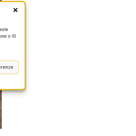
ueste
one o ID
erenze