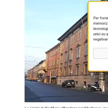
Per forni
memorizza
tecnologi
unici su 
negativam