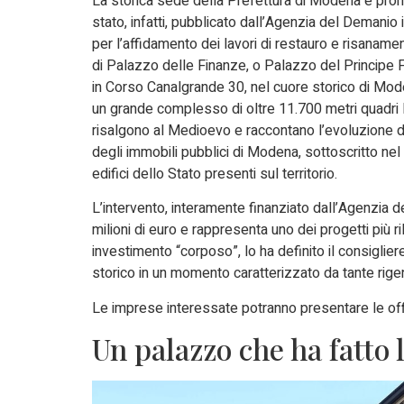
La storica sede della Prefettura di Modena è pront
stato, infatti, pubblicato dall’Agenzia del Demanio 
per l’affidamento dei lavori di restauro e risanam
di Palazzo delle Finanze, o Palazzo del Principe F
in Corso Canalgrande 30, nel cuore storico di Moden
un grande complesso di oltre 11.700 metri quadri le
risalgono al Medioevo e raccontano l’evoluzione d
degli immobili pubblici di Modena, sottoscritto nel 
edifici dello Stato presenti sul territorio.
L’intervento, interamente finanziato dall’Agenzia 
milioni di euro e rappresenta uno dei progetti più ri
investimento “corposo”, lo ha definito il consiglie
storico in un momento caratterizzato da tante rigene
Le imprese interessate potranno presentare le off
Un palazzo che ha fatto 