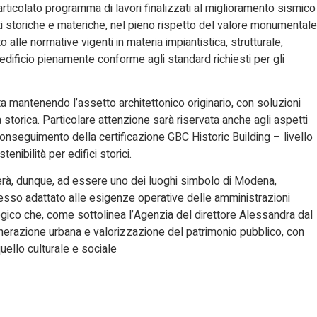
 articolato programma di lavori finalizzati al miglioramento sismico
i storiche e materiche, nel pieno rispetto del valore monumentale
alle normative vigenti in materia impiantistica, strutturale,
’edificio pienamente conforme agli standard richiesti per gli
ata mantenendo l’assetto architettonico originario, con soluzioni
a storica. Particolare attenzione sarà riservata anche agli aspetti
l conseguimento della certificazione GBC Historic Building – livello
enibilità per edifici storici.
rnerà, dunque, ad essere uno dei luoghi simbolo di Modena,
tesso adattato alle esigenze operative delle amministrazioni
tegico che, come sottolinea l’Agenzia del direttore Alessandra dal
generazione urbana e valorizzazione del patrimonio pubblico, con
uello culturale e sociale