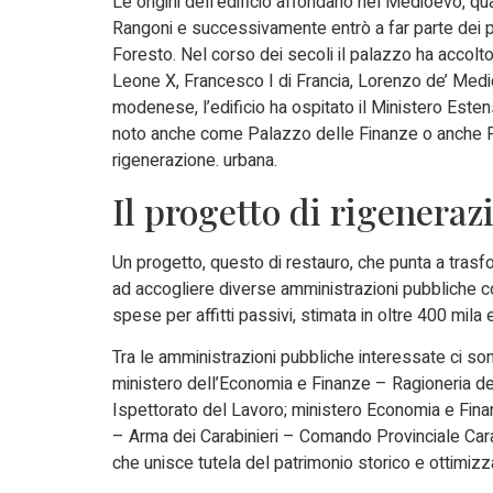
Le origini dell’edificio affondano nel Medioevo, qu
Rangoni e successivamente entrò a far parte dei po
Foresto. Nel corso dei secoli il palazzo ha accolto 
Leone X, Francesco I di Francia, Lorenzo de’ Medici
modenese, l’edificio ha ospitato il Ministero Esten
noto anche come Palazzo delle Finanze o anche Pal
rigenerazione. urbana.
Il progetto di rigeneraz
Un progetto, questo di restauro, che punta a trasfo
ad accogliere diverse amministrazioni pubbliche c
spese per affitti passivi, stimata in oltre 400 mila 
Tra le amministrazioni pubbliche interessate ci sono
ministero dell’Economia e Finanze – Ragioneria dell
Ispettorato del Lavoro; ministero Economia e Finan
– Arma dei Carabinieri – Comando Provinciale Carab
che unisce tutela del patrimonio storico e ottimizz