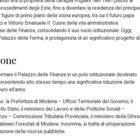
ando era di proprietà della famiglia Fogliani. Nel 1481 passò ai
ssedimenti degli Este, fino a diventare la residenza del principe
figure di primo piano della storia europea, tra cui il futuro papa
 e Vittorio Emanuele II. Cuore della vita amministrativa
se delle Finanze, consolidando il suo ruolo istituzionale. Oggi,
azzo della Ferma, è protagonista di un significativo progetto di
ione
rmare il Palazzo delle Finanze in un polo istituzionale destinato
onsentendo allo stesso tempo una significativa riduzione delle
euro all’anno.
: la Prefettura di Modena – Ufficio Territoriale del Governo; il
o Stato; il ministero del Lavoro e delle Politiche Sociali –
ze – Commissione Tributaria Provinciale; il ministero della Difes
inieri Forestali di Modena. Insomma, si tratta di un’operazione
azione delle risorse pubbliche.