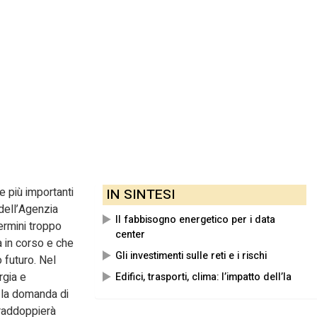
e più importanti
IN SINTESI
 dell’Agenzia
Il fabbisogno energetico per i data
termini troppo
center
ià in corso e che
Gli investimenti sulle reti e i rischi
 futuro. Nel
rgia e
Edifici, trasporti, clima: l’impatto dell’Ia
e la domanda di
e raddoppierà