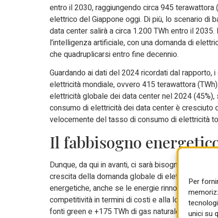
entro il 2030, raggiungendo circa 945 terawattora
elettrico del Giappone oggi. Di più, lo scenario di
data center salirà a circa 1.200 TWh entro il 2035.
l’intelligenza artificiale, con una domanda di elettr
che quadruplicarsi entro fine decennio.
Guardando ai dati del 2024 ricordati dal rapporto,
elettricità mondiale, ovvero 415 terawattora (TWh)
elettricità globale dei data center nel 2024 (45%), 
consumo di elettricità dei data center è cresciuto di
velocemente del tasso di consumo di elettricità to
Il fabbisogno energetico
Dunque, da qui in avanti, ci sarà bisogno di parecc
crescita della domanda globale di elettricità al 20
Per forni
energetiche, anche se le energie rinnovabili e il g
memorizza
competitività in termini di costi e alla loro disponi
tecnologi
fonti green e +175 TWh di gas naturale. E un ruol
unici su 