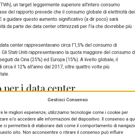
 (TWh), un target leggermente superiore all’intero consumo
 base del rapporto prevede che il consumo globale di elettricità dei
 E a guidare questo aumento significativo (a dir poco) sarà
icità da parte dei data center ottimizzati per l’Ia che dovrebbe più
 i data center rappresentavano circa l’1,5% del consumo di
. Gli Stati Uniti rappresentavano la quota maggiore del consumo d
seguiti da Cina (25%) ed Europa (15%). A livello globale, il
 circa il 12% all’anno dal 2017, oltre quattro volte più
tale.
 per i data center
Gestisci Consenso
hia energia per alimentare questi centri tech. Un decimo della
30. Secondo l’Iea verrà sfruttata una vasta gamma di fonti
re le migliori esperienze, utilizziamo tecnologie come i cookie per
as naturale sono destinati a prendere il sopravvento grazie alla lor
re e/o accedere alle informazioni del dispositivo. Il consenso a q
bilità nei mercati chiave. Alcuni numeri stimati: +450 TWh al 2035 di
e ci permetterà di elaborare dati come il comportamento di navigazi
o potrà essere svolto anche dal nucleare: secondo l’Agenzia,
questo sito. Non acconsentire o ritirare il consenso può influire