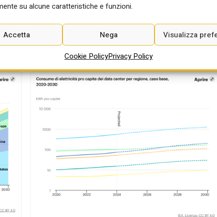
azione aggiuntiva per soddisfare la domanda di data center, in
ente su alcune caratteristiche e funzioni.
iccoli reattori modulari entreranno in funzione intorno al 2030. E le
ziare oltre 20 GW di Smr ad oggi, sebbene uno sviluppo efficace
Accetta
Nega
Visualizza pref
a maggiori.
Cookie Policy
Privacy Policy