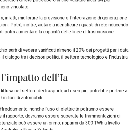
 operatori di rete potrebbero anche valutare incentivi per
 meno vincolate.
à, infatti, migliorare la previsione e l’integrazione di generazione
oni. Potrà, inoltre, aiutare a identificare i guasti di rete riducendo
oti potrà aumentare la capacità delle linee di trasmissione,
ischio sarà di vedere vanificati almeno il 20% dei progetti per i data
 dialogo tra i decisori politici, il settore tecnologico e l’industria
 l’impatto dell’Ia
 diffusa nel settore dei trasporti, ad esempio, potrebbe portare a
 milioni di automobili.
raffreddamento, nonché l’uso di elettricità potranno essere
 dice il rapporto, dovranno essere superate le frammentazioni di
 Il potenziale può essere un primo: risparmi da 300 TWh a livello
di Australia e Nuova Zelanda.