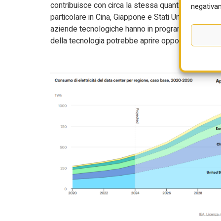
contribuisce con circa la stessa quantità di gener
negativam
particolare in Cina, Giappone e Stati Uniti. I primi p
aziende tecnologiche hanno in programma di finan
della tecnologia potrebbe aprire opportunità ancor