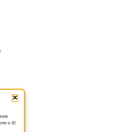
i
o
ueste
one o ID