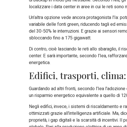
di backup in modo più flessibile. Secondo l’Iea, gli
localizzare i data center in aree in cui le reti sono
Un’altra opzione vede ancora protagonista l’Ia: potr
variabile delle fonti green, riducendo tagli ed emissi
del 30-50% le interruzioni. E grazie ai sensori rem
sbloccando fino a 175 gigawatt.
Di contro, cioè lasciando le reti allo sbaraglio, il r
center. E sarà importante, secondo l’Iea, rafforzare il
energetica.
Edifici, trasporti, clima:
Guardando ad altri fronti, secondo l’Iea l’adozione
un risparmio energetico equivalente a quello di 120
Negli edifici, invece, i sistemi di riscaldamento e 
ottimizzati grazie all’intelligenza artificiale. Ma,
proprietà, i gap digitali e la scarsità di incentivi.
globale. Pari alla produzione elettrica di un anno 