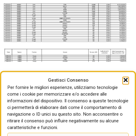
Gestisci Consenso
Secondo il report di Uncem con dati Terna, gli impianti
Per fornire le migliori esperienze, utilizziamo tecnologie
idroelettrici in Umbria sono 48 per una potenza
come i cookie per memorizzare e/o accedere alle
complessiva di 717 Mw. I maggiori sono quelli di Terni,
informazioni del dispositivo. Il consenso a queste tecnologie
Narni, Cerreto di Spoleto, Baschi e Alviano.
ci permetterà di elaborare dati come il comportamento di
navigazione o ID unici su questo sito. Non acconsentire o
Enel, uno dei principali player coinvolti nella gestione
ritirare il consenso può influire negativamente su alcune
idroelettrica in Italia, ha messo sul piatto 12 miliardi di euro
caratteristiche e funzioni.
in rinnovabili nel nuovo piano industriale 2025-2027