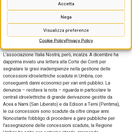
incrementando la produzione di oltre il 15%. Le risorse
Accetta
saranno impiegate per circa il 65% in Europa (di cui circa il
34% in Italia). A fine 2024, il gruppo (nello specifico la
Nega
costola Enel Green Power) ha peraltro ribadito il proprio
impegno nella gestione degli impianti idroelettrici in Umbria
Visualizza preferenze
sventando ogni critica e dubbio originariamente innalzatosi
Cookie Policy
Privacy Policy
sul polo di Terni (riacquisito a fine 2021 da Erg).
L’associazione Italia Nostra, però, incalza. A dicembre ha
dapprima inviato una lettera alla Corte dei Conti per
segnalare le gravi inadempienze nella gestione delle
concessioni idroelettriche scadute in Umbria, con
conseguenti danni economici per vari enti pubblici. La
denuncia – recitava la nota – riguarda in particolare le
centrali idroelettriche di grande derivazione gestite da
Acea a Narni (San Liberato) e da Edison a Terni (Pentima),
le cui concessioni sono scadute da oltre cinque anni.
Nonostante l’obbligo di procedere a gare pubbliche per
l’assegnazione delle concessioni scadute, la Regione