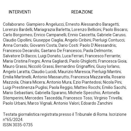
INTERVENTI
REDAZIONE
Collaborano: Giampiero Angelucci; Ernesto Alessandro Baragetti;
Lorenzo Bardelli; Mariagrazia Barletta; Lorenzo Bellicini; Paolo Biscaro;
Carlo Borgomeo; Enrico Campanelli; Ennio Cascetta; Gabriele Caruso;
Claudio Cipollini; Giuseppe Ciaglia; Angelo Ciribini; Pierluigi Contucci;
Anna Corrado; Giovanni Costa; Dario Costi: Paolo D’Alessandris;
Francesco Decarolis; Gaetano De Francesco; Paola Delmonte;
Salvatore Di Bacco; Luigi Donato; Luca Ferrari; Francesco Ferrante;
Maria Cristina Fregni; Anna Gagliardi; Paolo Ghigliotti; Francesca Gioia;
Mauro Grassi; Niccolò Grassi; Bernardino Grignaffini; Giusy Iorlano;
Angelo Laratta; Claudio Lucidi; Maurizio Maresca; Pierluigi Mantini;
Emilia Martinelli; Antonio Massarutto; Francesca Mazzarella; Rosario
Mazzola; Chiara Micera; Antonio Mura; Ezio Piantedosi; Nicola Pini;
Luigi Prestinenza Puglisi; Paola Reggio; Matteo Rocchi; Emilio Sacchi;
Mario Sebastiani; Gabriella Sparano; Michele Specchio; Antonella
Stemperini; Mercedes Tascedda; Francesco Toso; Virginio Trivella;
Paolo Urbani; Marco Vignali; Antonio Valori; Edoardo Zanchini
Testata giornalistica registrata presso il Tribunale di Roma. Iscrizione
n°65/2024.
ISSN 3035-0735