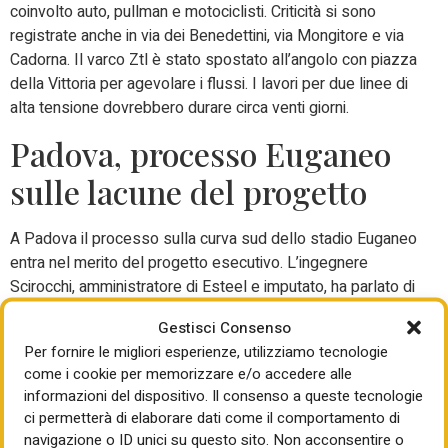
coinvolto auto, pullman e motociclisti. Criticità si sono
registrate anche in via dei Benedettini, via Mongitore e via
Cadorna. Il varco Ztl è stato spostato all’angolo con piazza
della Vittoria per agevolare i flussi. I lavori per due linee di
alta tensione dovrebbero durare circa venti giorni.
Padova, processo Euganeo
sulle lacune del progetto
A Padova il processo sulla curva sud dello stadio Euganeo
entra nel merito del progetto esecutivo. L’ingegnere
Scirocchi, amministratore di Esteel e imputato, ha parlato di
lacune significative nei documenti validati dal Comune.
Gestisci Consenso
Secondo l’imprenditore, carenze su sottoservizi,
Per fornire le migliori esperienze, utilizziamo tecnologie
antincendio, sicurezza e accessi avrebbero causato ritardi
come i cookie per memorizzare e/o accedere alle
e aumento dei costi. L’architetto comunale Stefano
informazioni del dispositivo. Il consenso a queste tecnologie
Benvegnù, allora responsabile unico del procedimento, ha
ci permetterà di elaborare dati come il comportamento di
difeso la validazione del progetto. Al centro resta anche il
navigazione o ID unici su questo sito. Non acconsentire o