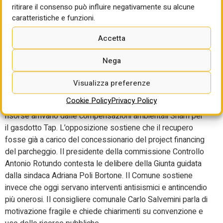
presunto subappalto a Tecnoedil, priva della certificazione
ritirare il consenso può influire negativamente su alcune
Soa. Il processo riprenderà il 14 e 21 settembre con un
caratteristiche e funzioni.
nuovo pubblico ministero.
Accetta
Lecce, scontro sul milione
Nega
per la Tettoia Liberty
Visualizza preferenze
A Lecce si apre lo scontro sul milione di euro destinato al
Cookie Policy
Privacy Policy
restauro della Tettoia Liberty dell’ex Caserma Massa. Le
risorse arrivano dalle compensazioni ambientali Snam per
il gasdotto Tap. L’opposizione sostiene che il recupero
fosse già a carico del concessionario del project financing
del parcheggio. Il presidente della commissione Controllo
Antonio Rotundo contesta le delibere della Giunta guidata
dalla sindaca Adriana Poli Bortone. Il Comune sostiene
invece che oggi servano interventi antisismici e antincendio
più onerosi. Il consigliere comunale Carlo Salvemini parla di
motivazione fragile e chiede chiarimenti su convenzione e