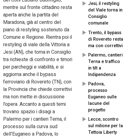
del Coni Luciano Buonfiglio,
Jesi, il restyling
mentre sul fronte cittadino resta
del Viale torna in
aperta anche la partita del
Consiglio
Maradona, già al centro del
comunale
piano di restyling sostenuto da
Trento, il bypass
Comune e Regione. Rientra poi il
di Rovereto resta
restyling di viale della Vittoria a
ma con correttivi
Jesi (AN), che torna in Consiglio
Palermo, cantieri
tra richieste di confronto e timori
Terna e traffico
per parcheggi e viabilità, e si
in tilt a
aggiorna anche il bypass
Indipendenza
ferroviario di Rovereto (TN), con
Padova,
la Provincia che chiede correttivi
processo
ma non mette in discussione
Euganeo sulle
lacune del
l’opera. Accanto a questi temi
progetto
trovano spazio i disagi a
Palermo per i cantieri Terna, il
Lecce, scontro
sul milione per la
processo sulla curva sud
Tettoia Liberty
dell’Euganeo a Padova, lo