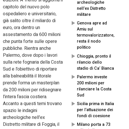
edizioni. A Trento si aggiorna il
archeologiche
capitolo del nuovo polo
nell’ex Distretto
ospedaliero e universitario,
militare
già salito oltre il miliardo di
Genova apre ad
euro, ora dentro un
Amiu sul
assestamento da 600 milioni
termovalorizzatore,
che punta forte sulle opere
resta il nodo
politico
pubbliche. Rientra anche
Palermo, dove dopo i lavori
Chioggia, pronto il
sulla rete fognaria della Costa
rilancio dello
stadio di Ca’ Bianca
Sud e l’obiettivo di riportare
alla balneabilità il litorale
Palermo investe
prende forma un masterplan
200 milioni per
rilanciare la Costa
da 200 milioni per ridisegnare
Sud
l’intera fascia costiera.
Accanto a questi temi trovano
Sicilia prima in Italia
per l’attuazione dei
spazio le indagini
fondi di coesione
archeologiche nell’ex
Distretto militare di Foggia, il
Milano porta a 73