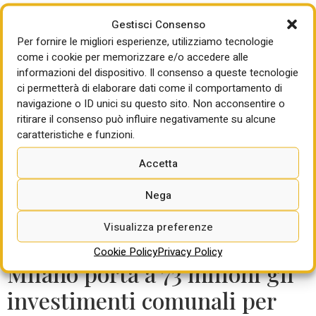
coesione
Gestisci Consenso
Per fornire le migliori esperienze, utilizziamo tecnologie
La Regione Siciliana guida la classifica nazionale
come i cookie per memorizzare e/o accedere alle
nell’attuazione del Fondo per lo sviluppo e la coesione
informazioni del dispositivo. Il consenso a queste tecnologie
2021-2027 con pagamenti pari a 253 milioni di euro.
ci permetterà di elaborare dati come il comportamento di
Secondo il monitoraggio regionale, gli impegni hanno
navigazione o ID unici su questo sito. Non acconsentire o
raggiunto i 706 milioni, collocando la Sicilia al secondo
ritirare il consenso può influire negativamente su alcune
posto anche per le risorse già assegnate. La dotazione
caratteristiche e funzioni.
complessiva supera i 5 miliardi destinati a infrastrutture,
Accetta
ambiente, mobilità e servizi. Nell’ultimo anno gli interventi
con lavori in corso sono più che raddoppiati. Sei opere
Nega
risultano già completate e sono in corso ulteriori gare per
quasi 177 milioni di euro.
Visualizza preferenze
Cookie Policy
Privacy Policy
Milano porta a 73 milioni gli
investimenti comunali per