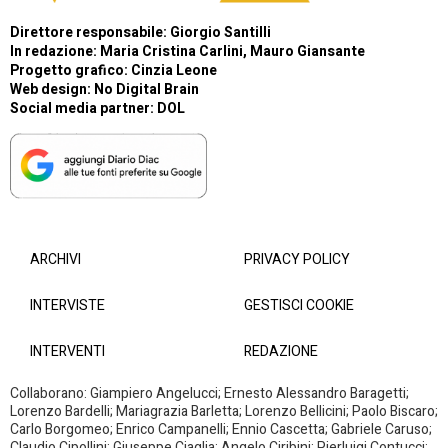
Direttore responsabile: Giorgio Santilli
In redazione: Maria Cristina Carlini, Mauro Giansante
Progetto grafico: Cinzia Leone
Web design:
No Digital Brain
Social media partner:
DOL
ARCHIVI
PRIVACY POLICY
INTERVISTE
GESTISCI COOKIE
INTERVENTI
REDAZIONE
Collaborano: Giampiero Angelucci; Ernesto Alessandro Baragetti;
Lorenzo Bardelli; Mariagrazia Barletta; Lorenzo Bellicini; Paolo Biscaro;
Carlo Borgomeo; Enrico Campanelli; Ennio Cascetta; Gabriele Caruso;
Claudio Cipollini; Giuseppe Ciaglia; Angelo Ciribini; Pierluigi Contucci;