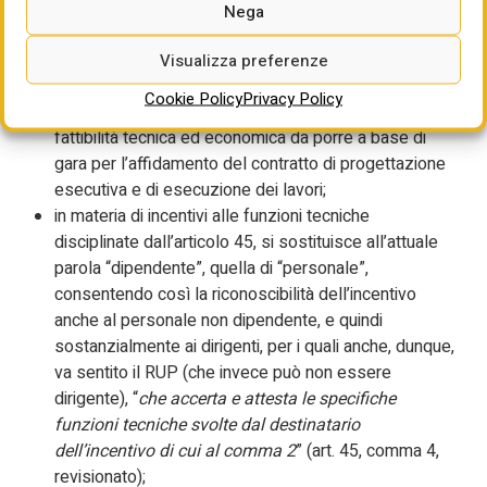
ben più sostanziali, viene semplicemente previsto
Nega
alla fine del comma 1 che sarà affidata ad apposite
(e non meglio precisate) linee guida del Consiglio
Visualizza preferenze
Superiore dei lavori pubblici la definizione degli
Cookie Policy
Privacy Policy
indirizzi tecnici per lo sviluppo del progetto di
fattibilità tecnica ed economica da porre a base di
gara per l’affidamento del contratto di progettazione
esecutiva e di esecuzione dei lavori;
in materia di incentivi alle funzioni tecniche
disciplinate dall’articolo 45, si sostituisce all’attuale
parola “dipendente”, quella di “personale”,
consentendo così la riconoscibilità dell’incentivo
anche al personale non dipendente, e quindi
sostanzialmente ai dirigenti, per i quali anche, dunque,
va sentito il RUP (che invece può non essere
dirigente), “
che accerta e attesta le specifiche
funzioni tecniche svolte dal destinatario
dell’incentivo di cui al comma 2
” (art. 45, comma 4,
revisionato);