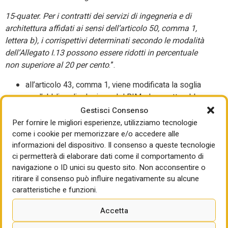
15-quater. Per i contratti dei servizi di ingegneria e di
architettura affidati ai sensi dell’articolo 50, comma 1,
lettera b), i corrispettivi determinati secondo le modalità
dell’Allegato I.13 possono essere ridotti in percentuale
non superiore al 20 per cento
.”.
all’articolo 43, comma 1, viene modificata la soglia
per l’obbligo di adozione del BIM, che scatterebbe
dal 1° gennaio 2025 per la progettazione e la
Gestisci Consenso
realizzazione di opere di nuova costruzione e per gli
Per fornire le migliori esperienze, utilizziamo tecnologie
interventi su costruzioni esistenti con stima
come i cookie per memorizzare e/o accedere alle
informazioni del dispositivo. Il consenso a queste tecnologie
parametrica del valore del progetto di importo
ci permetterà di elaborare dati come il comportamento di
superiore a 2 milioni di euro ovvero alla soglia
navigazione o ID unici su questo sito. Non acconsentire o
dell’articolo 14, comma 1, lettera a) in caso di
ritirare il consenso può influire negativamente su alcune
interventi su edifici di cui all’articolo 10, comma 1, del
caratteristiche e funzioni.
decreto legislativo 22 gennaio 2004, n. 42;
all’articolo 44, relativo all’appalto integrato su cui le
Accetta
risoluzioni parlamentari hanno richiesto modifiche