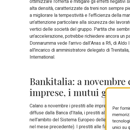
ottimizzare l’offerta e mitigare gli effetti negativi 
alta densità, caratterizzate da treni non sempre pi
a migliorare la tempestività e l’efficienza della manu
un’attenzione particolare alla sicurezza dei lavorato
vertici delle società del gruppo. Partita che semb
un’accelerazione, potrebbe richiedere ancora un p
Donnarumma vede l’arrivo dall’Anas a Rfi, di Aldo Is
all’incarico di amministratore delegato di Trenitalia
International.
Bankitalia: a novembre c
imprese, i mutui giù al 
Calano a novembre i prestiti alle imprese mentre ri
Per forni
diffuse dalla Banca d’Italia, i prestiti al settore 
memorizza
nell’ambito del Sistema Europeo delle Banche Centr
tecnologi
nel mese precedente). I prestiti alle famiglie hanno
unici su 