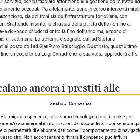
sul servizio, con particolare attenzione alla gestione delle tratte ad
enamente occupati. Parallelamente, sono in corso interventi mirati
tenzione, sia dei treni sia dell’infrastruttura ferroviaria, con
ri. Si attende, intanto, la chiusura della partita delle nomine ai
rava dovesse chiudersi entro la fine dell’anno ma, a meno di
aio di settimane. Lo schema disegnato dall’ad Stefano
i al posto dell’ad GianPiero Strisciuglio. Destinato, quest’ultimo,
, finora ricoperto da Luigi Corradi che, a sua volta, approderà a Fs
alano ancora i prestiti alle
3,71%
Gestisci Consenso
mangono stabili quelli alle famiglie. Secondo le ultime rilevazioni
re le migliori esperienze, utilizziamo tecnologie come i cookie per
privato, corretti sulla base della metodologia armonizzata concordat
re e/o accedere alle informazioni del dispositivo. Il consenso a q
ali (SEBC), sono diminuiti dell’1,1 per cento sui dodici mesi (-1,
e ci permetterà di elaborare dati come il comportamento di navigazi
 fatto registare un tasso di variazione nullo sui dodici mesi (-0,2
questo sito. Non acconsentire o ritirare il consenso può influire