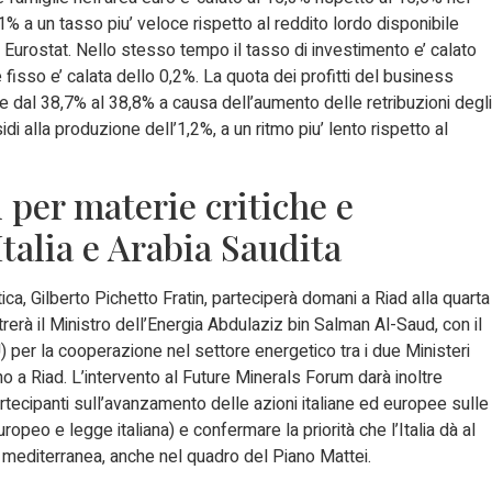
 a un tasso piu’ veloce rispetto al reddito lordo disponibile
eo Eurostat. Nello stesso tempo il tasso di investimento e’ calato
 fisso e’ calata dello 0,2%. La quota dei profitti del business
 dal 38,7% al 38,8% a causa dell’aumento delle retribuzioni degli
di alla produzione dell’1,2%, a un ritmo piu’ lento rispetto al
 per materie critiche e
Italia e Arabia Saudita
ica, Gilberto Pichetto Fratin, parteciperà domani a Riad alla quarta
erà il Ministro dell’Energia Abdulaziz bin Salman Al-Saud, con il
per la cooperazione nel settore energetico tra i due Ministeri
 a Riad. L’intervento al Future Minerals Forum darà inoltre
artecipanti sull’avanzamento delle azioni italiane ed europee sulle
ropeo e legge italiana) e confermare la priorità che l’Italia dà al
e mediterranea, anche nel quadro del Piano Mattei.