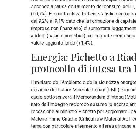
secondo a causa dell’aumento dei consumi dell’1,1%
(+0,7%). E’ quanto rileva l’ufficio statistico europ
dal 9,2% al 9,1% dato che la formazione di capitale
(imprese non finanziarie) e’ aumentata leggermente
addetti (salari e contributi) piu’ imposte meno sussi
valore aggiunto lordo (+1,4%).
Energia: Pichetto a Riad
protocollo di intesa tra 
Il ministro dell’Ambiente e della sicurezza energet
edizione del Future Minerals Forum (FMF) e incontr
quale sottoscriverà il Memorandum d’Intesa (MoU) 
nato dall’impegno reciproco assunto lo scorso anno
l’occasione al ministro Pichetto per aggiornare i p
Materie Prime Critiche (Critical raw Material ACT eu
tema con particolare riferimento all’area africana 