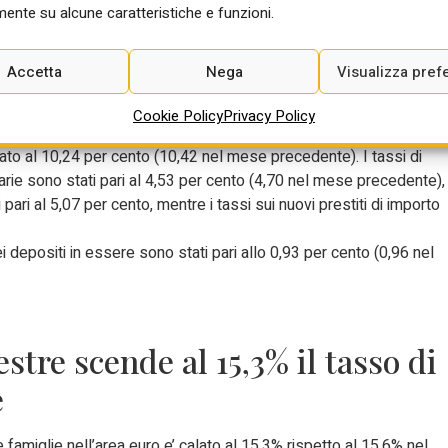
n finanziarie sono diminuiti del 3,6 per cento (-3,1 nel mese
ente su alcune caratteristiche e funzioni.
mentati del 4,4 per cento (2,5 per cento a ottobre); la raccolta
in ottobre). Sempre a novembre, i tassi di interesse sui prestiti
Accetta
Nega
Visualizza pref
abitazioni comprensivi delle spese accessorie (Tasso Annuale
r cento (3,74 in ottobre); la quota di questi prestiti con periodo d
Cookie Policy
Privacy Policy
 stata del 7 per cento (come nel mese precedente). Il TAEG sulle
ato al 10,24 per cento (10,42 nel mese precedente). I tassi di
iarie sono stati pari al 4,53 per cento (4,70 nel mese precedente),
 pari al 5,07 per cento, mentre i tassi sui nuovi prestiti di importo
i depositi in essere sono stati pari allo 0,93 per cento (0,96 nel
stre scende al 15,3% il tasso di
e
 famiglie nell’area euro e’ calato al 15,3% rispetto al 15,6% nel