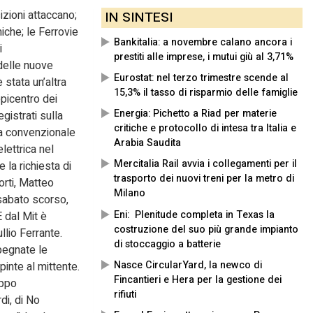
izioni attaccano;
IN SINTESI
iche; le Ferrovie
Bankitalia: a novembre calano ancora i
i
prestiti alle imprese, i mutui giù al 3,71%
 delle nuove
Eurostat: nel terzo trimestre scende al
 stata un’altra
15,3% il tasso di risparmio delle famiglie
epicentro dei
Energia: Pichetto a Riad per materie
gistrati sulla
critiche e protocollo di intesa tra Italia e
ea convenzionale
Arabia Saudita
lettrica nel
Mercitalia Rail avvia i collegamenti per il
 la richiesta di
trasporto dei nuovi treni per la metro di
orti, Matteo
Milano
i sabato scorso,
Eni: Plenitude completa in Texas la
E dal Mit è
costruzione del suo più grande impianto
llio Ferrante.
di stoccaggio a batterie
pegnate le
Nasce CircularYard, la newco di
inte al mittente.
Fincantieri e Hera per la gestione dei
uppo
rifiuti
di, di No