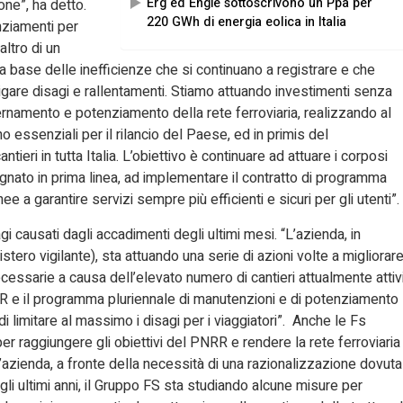
Erg ed Engie sottoscrivono un Ppa per
ne”, ha detto.
220 GWh di energia eolica in Italia
nziamenti per
ltro di un
a base delle inefficienze che si continuano a registrare e che
igare disagi e rallentamenti. Stiamo attuando investimenti senza
namento e potenziamento della rete ferroviaria, realizzando al
 essenziali per il rilancio del Paese, ed in primis del
ieri in tutta Italia. L’obiettivo è continuare ad attuare i corposi
egnato in prima linea, ad implementare il contratto di programma
e a garantire servizi sempre più efficienti e sicuri per gli utenti”.
gi causati dagli accadimenti degli ultimi mesi. “L’azienda, in
tero vigilante), sta attuando una serie di azioni volte a migliorar
ecessarie a causa dell’elevato numero di cantieri attualmente attivi
NRR e il programma pluriennale di manutenzioni e di potenziamento
 di limitare al massimo i disagi per i viaggiatori”. Anche le Fs
 per raggiungere gli obiettivi del PNRR e rendere la rete ferroviaria
l’azienda, a fronte della necessità di una razionalizzazione dovuta
li ultimi anni, il Gruppo FS sta studiando alcune misure per