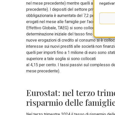
nel mese precedente) mentre quelli alle società no
negativam
precedente). I depositi del settore privato sono au
obbligazionaria è aumentata del 7,2 per cento (9,6 
erogati nel mese alle famiglie per l’acquisto di 
Effettivo Globale, TAEG) si sono collocati al 3,71 pe
determinazione iniziale del tasso fino a 1 anno è
nuove erogazioni di credito al consumo si è colloc
interesse sui nuovi prestiti alle società non finanz
quelli per importi fino a 1 milione di euro sono stati
superiore a tale soglia si sono collocati
al 4,15 per cento. I tassi passivi sul complesso de
mese precedente).
Eurostat: nel terzo trime
risparmio delle famigli
Nel terzo trimestre 2024 il tasso di risparmio delle