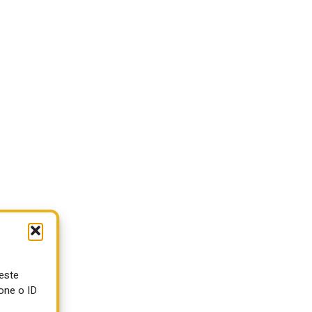
a
ueste
0
one o ID