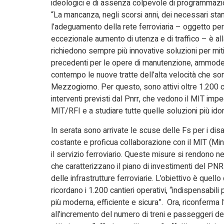
ideologici e di assenza colpevole di programmazio
“La mancanza, negli scorsi anni, dei necessari sta
l’adeguamento della rete ferroviaria – oggetto pera
eccezionale aumento di utenza e di traffico – è all
richiedono sempre più innovative soluzioni per mit
precedenti per le opere di manutenzione, ammoder
contempo le nuove tratte dell’alta velocità che sono
Mezzogiorno. Per questo, sono attivi oltre 1.200 cant
interventi previsti dal Pnrr, che vedono il MIT imp
MIT/RFI e a studiare tutte quelle soluzioni più idone
In serata sono arrivate le scuse delle Fs per i disa
costante e proficua collaborazione con il MIT (Minis
il servizio ferroviario. Queste misure si rendono n
che caratterizzano il piano di investimenti del P
delle infrastrutture ferroviarie. L’obiettivo è quello
ricordano i 1.200 cantieri operativi, “indispensabili
più moderna, efficiente e sicura”. Ora, riconferma 
all’incremento del numero di treni e passeggeri deg