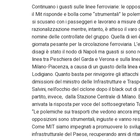
Continuano i guasti sulle linee ferroviarie: le oppos
il Mit risponde e bolla come “strumentali” le polem
si scusano con i passeggeri e lavorano a misure d
razionalizzazione mentre, intanto, è atteso il varo
nomine delle controllate del gruppo. Quella di ieri è
giornata pesante per la circolazione ferroviaria. L’
disagi è stato il nodo di Napoli ma guasti si sono re
linea tra Peschiera del Garda e Verona e sulla lin
Milano-Piacenza, a causa di un guasto della linea e
Lodigiano. Quanto basta per rinvigorire gli attacchi e
dimissioni del ministro delle Infrastrutture e Trasp
Salvini, nell’occhio del ciclone dopo il black out d
partito, invece, dalla Stazione Centrale di Milano. 
arrivata la risposta per voce del sottosegretario Tu
“Le polemiche sui trasporti che vedono ancora im
opposizioni sono strumentali, ingiuste e vanno resp
Come MIT siamo impegnati a promuovere lo svil
infrastrutturale del Paese, recuperando anni di ritar